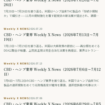
26日）
7月20日〜7月26日を振り返る。米国はヘンプ由来THC製品の「存続か規制
か」で綱引き——11月の規制強化を覆す超党派の新法案が提出され、酒類業
界の大手ロビーも合法維持を支持。医療分野では、THCとCBDを配合した治
験薬が認知症の興奮を約9割で改善したとの治験結果が学会で発表された（研
Weekly X NEWS
2026.07.20
究段階）。アジアではタイが、医療・健康目的に限り娯楽利用は認めない新
しい大麻規制法案を保健大臣に提出。日本では「大麻解禁は救いか破滅か」
CBD・ヘンプ業界 Weekly X News（2026年7月13日〜7月
を賛否の論者が議論する番組が話題となった。
19日）
7月13日〜7月19日を振り返る。米国は大麻政策の節目に——再分類をめぐる
DEA公聴会が結審、上院民主党は完全合法化法案を再提出、業界はトランプ
系政治団体に巨額を寄付、製薬・薬物検査業界は差し止めを提訴、連邦判事
はオハイオ州のヘンプ規制執行を差し止め。欧州では、スペインが標準化さ
Weekly X NEWS
2026.07.13
れた大麻製剤（THC主体とCBD主体）を企業として初めて登録し、欧州有数
の医療大麻市場が動き出した。
CBD・ヘンプ業界 Weekly X News（2026年7月6日〜7月12
日）
7月6日〜7月12日のCBD・ヘンプ業界を振り返る。米国ではヘンプ由来THC
製品の連邦規制をめぐり元政権高官が維持を要請、連邦控訴裁の判事は大麻
と銃を結ぶ前提に疑問を呈した。ドイツは医療大麻フラワーの保険償還を原
則廃止し、タイは栽培監督を強化。一方、日本では難治性てんかん向けCBD
Weekly X NEWS
2026.07.06
製剤の医師主導治験がAMEDの事業に採択され、医薬品開発が前進した。
CBD・ヘンプ業界 Weekly X News（2026年6月29日〜7月5