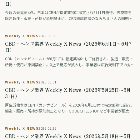
日）
今週の最重要4点。日本はCBNが指定薬物に指定され6月1日施行、医療等を
除き製造・販売・所持が原則禁止に。CBD誤認逮捕のなみちえさんの国賠訴
訟で東京地裁が東京都に賠償を命じた経緯がポリタスTVで公開。米国はヘン
プ由来THC規制(H.R.5371)が2026年11月発効へ、トランプ政権はCBD維持を
Weekly X NEWS
2026.06.08
要求。タイは合法化4年で医療用限定に転換し7000店超が閉店。
CBD・ヘンプ業界 Weekly X News（2026年6月1日〜6月7
日）
CBN（カンナビノール）が6月1日に指定薬物として施行され、製造・販売・
所持・使用が原則禁止に。X上で反応が拡大し、事業者は広告規制下での対応
を迫られている。米連邦ではヘンプ由来THCの総THC基準への厳格化が11月
発効を控える一方、ホワイトハウスはフルスペクトラムCBDの例外維持を議
Weekly X NEWS
2026.06.01
会に要請。欧州ではフランスがCBD食品の販売を禁止し、EU全体で規制強化
が進む。タイは医療目的限定への回帰を定着させた。国内外でカンナビノイ
CBD・ヘンプ業界 Weekly X News（2026年5月25日〜5月
ド規制の線引きが進んだ一週間を総括する。
31日）
厚生労働省はCBN（カンナビノール）を2026年6月1日付で指定薬物に施行。
製造・販売・所持が原則禁止となり、GOODCHILLSHOPなど事業者が販売終
了・廃棄を進める一方、約10億円規模の市場への影響と科学的根拠への疑問
の声も。米連邦では2026年11月12日発効予定の総THC基準改正でデルタ8等
Weekly X NEWS
2026.05.25
の約95%が規制対象に。タイは医療用大麻の処方箋義務化で約7,200店舗が
閉鎖。さらにバレー男子日本代表・佐藤駿一郎選手が大麻所持容疑で逮捕、
CBD・ヘンプ業界 Weekly X News（2026年5月18日〜5月