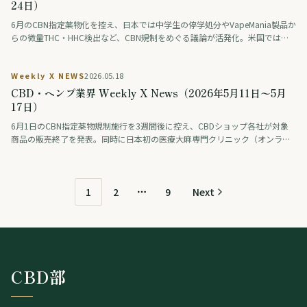
協会は登録抹消。国内外でカンナビノイド規制の見直しが加速した一週間を
24日）
総括する。
6月のCBN指定薬物化を控え、日本では中学生の停学処分やVapeMania製品か
らの微量THC・HHC検出など、CBN規制をめぐる議論が活発化。米国では大
麻をアルコール代替として選ぶ動きが拡大し、欧州ではフランスがCBDエデ
ィブル製品の販売を禁止。アジアではパタヤ市が大麻店に星付き認証制度を
Weekly X NEWS
2026.05.18
導入するなど、各国で規制と市場の転換期を迎えている。
CBD・ヘンプ業界 Weekly X News（2026年5月11日〜5月
17日）
6月1日のCBN指定薬物規制施行を3週間後に控え、CBDショップ各社が対象
商品の販売終了を発表。同時に日本初の医療大麻専門クリニック（オンライ
ン診療）が開業し、正高佑志医師が疋田医師にインタビュー。タイ政府はレ
クリエーション大麻合法化を改めて否定し、医療用販売を医療施設・薬局・
ハーブ医学店に限定する厳格化へ。米国ではメイン州ヘンプ法の抜け穴問
題、欧州ではEU Novel Food規制をめぐる綱引きが続く。5/11〜5/17の業界
1
2
9
Next
More pages
動向を地域別にまとめました。
CBD部