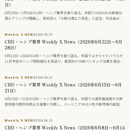
日）
6月29日〜7月5日のCBD・ヘンプ業界を振り返る。米国ではDEAの大麻再分
類ヒアリングが開幕し、政府自ら「大麻は酒より安全」と証言。司法省は反
対派の利害に踏み込んだ。ジョージア州は医療大麻を大幅拡大し、ドイツは
合法化後も若者の消費が急増しないとのデータを公表。タイは医療用大麻法
Weekly X NEWS
2026.06.29
を最終化へ。日本では薬物有害性ランキングが議論を呼んだ。
CBD・ヘンプ業界 Weekly X News（2026年6月22日〜6月
28日）
6月22日〜28日のCBD・ヘンプ業界を振り返る。米国ではホワイトハウスが
11月予定のヘンプ規制強化を見送り、超党派が大麻バンキング法案を提出。
アラスカ州は過去の有罪記録の抹消を法制化した。タイは大麻輸出が25.66億
バーツを突破し、日本では難治てんかんの臨床研究が前進した。
Weekly X NEWS
2026.06.22
CBD・ヘンプ業界 Weekly X News（2026年6月15日〜6月
21日）
6月15日〜21日のCBD・ヘンプ業界を振り返る。米国では連邦最高裁が大麻
使用者の銃所持禁止を違憲と判断し、バージニア州は小売大麻市場の創設で
合意。日本では大手メディアがCBN指定薬物化の経緯を検証し、タイは1,247
店超を検査した。
Weekly X NEWS
2026.06.15
CBD・ヘンプ業界 Weekly X News（2026年6月8日〜6月14