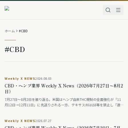
ホーム
#CBD
#CBD
Weekly X NEWS
2026.08.03
CBD・ヘンプ業界 Weekly X News（2026年7月27日〜8月2
日）
7月27日〜8月2日を振り返る。米国はヘンプ由来THC規制の全面強化が「11
月12日→12月11日」に先送りされる一方、テキサス州はΔ8等を禁止し「連
邦は緩め、州は締める」動きが交錯。連邦調査では毎日大麻を使う人が飲酒
を初めて上回った。ドイツは医療用大麻の花を公的保険の対象外に、タイは
Weekly X NEWS
2026.07.27
大麻・ヘンプ入り食品の広告を規制。日本では薬物をめぐる議論番組の後編
が話題になった。
CBD・ヘンプ業界 Weekly X News（2026年7月20日〜7月