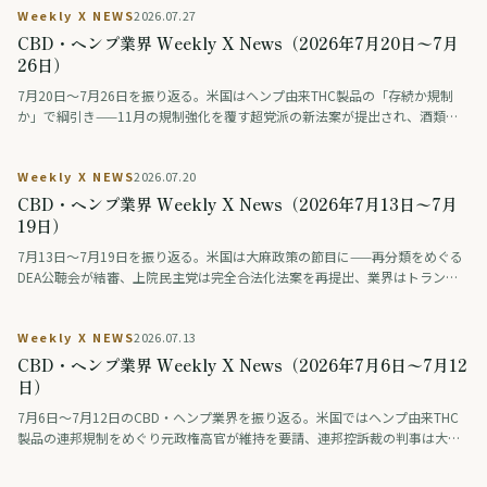
Weekly X NEWS
2026.07.27
大麻・ヘンプ入り食品の広告を規制。日本では薬物をめぐる議論番組の後編
が話題になった。
CBD・ヘンプ業界 Weekly X News（2026年7月20日〜7月
26日）
7月20日〜7月26日を振り返る。米国はヘンプ由来THC製品の「存続か規制
か」で綱引き——11月の規制強化を覆す超党派の新法案が提出され、酒類業
界の大手ロビーも合法維持を支持。医療分野では、THCとCBDを配合した治
験薬が認知症の興奮を約9割で改善したとの治験結果が学会で発表された（研
Weekly X NEWS
2026.07.20
究段階）。アジアではタイが、医療・健康目的に限り娯楽利用は認めない新
しい大麻規制法案を保健大臣に提出。日本では「大麻解禁は救いか破滅か」
CBD・ヘンプ業界 Weekly X News（2026年7月13日〜7月
を賛否の論者が議論する番組が話題となった。
19日）
7月13日〜7月19日を振り返る。米国は大麻政策の節目に——再分類をめぐる
DEA公聴会が結審、上院民主党は完全合法化法案を再提出、業界はトランプ
系政治団体に巨額を寄付、製薬・薬物検査業界は差し止めを提訴、連邦判事
はオハイオ州のヘンプ規制執行を差し止め。欧州では、スペインが標準化さ
Weekly X NEWS
2026.07.13
れた大麻製剤（THC主体とCBD主体）を企業として初めて登録し、欧州有数
の医療大麻市場が動き出した。
CBD・ヘンプ業界 Weekly X News（2026年7月6日〜7月12
日）
7月6日〜7月12日のCBD・ヘンプ業界を振り返る。米国ではヘンプ由来THC
製品の連邦規制をめぐり元政権高官が維持を要請、連邦控訴裁の判事は大麻
と銃を結ぶ前提に疑問を呈した。ドイツは医療大麻フラワーの保険償還を原
則廃止し、タイは栽培監督を強化。一方、日本では難治性てんかん向けCBD