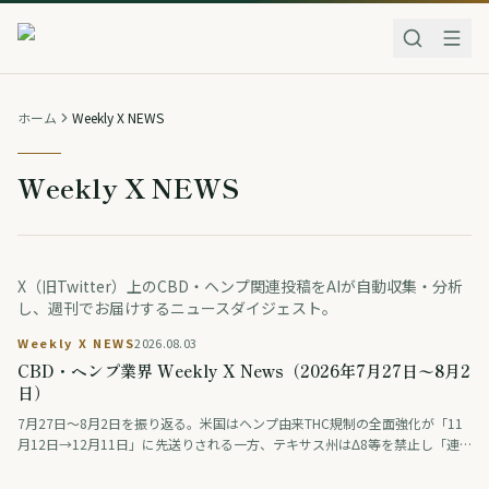
ホーム
Weekly X NEWS
Weekly X NEWS
X（旧Twitter）上のCBD・ヘンプ関連投稿をAIが自動収集・分析
し、週刊でお届けするニュースダイジェスト。
Weekly X NEWS
2026.08.03
CBD・ヘンプ業界 Weekly X News（2026年7月27日〜8月2
日）
7月27日〜8月2日を振り返る。米国はヘンプ由来THC規制の全面強化が「11
月12日→12月11日」に先送りされる一方、テキサス州はΔ8等を禁止し「連
邦は緩め、州は締める」動きが交錯。連邦調査では毎日大麻を使う人が飲酒
を初めて上回った。ドイツは医療用大麻の花を公的保険の対象外に、タイは