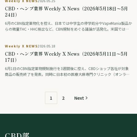
Weekly X NEWS
2026.05.25
の約95%が規制対象に。タイは医療用大麻の処方箋義務化で約7,200店舗が
閉鎖。さらにバレー男子日本代表・佐藤駿一郎選手が大麻所持容疑で逮捕、
CBD・ヘンプ業界 Weekly X News（2026年5月18日〜5月
協会は登録抹消。国内外でカンナビノイド規制の見直しが加速した一週間を
24日）
総括する。
6月のCBN指定薬物化を控え、日本では中学生の停学処分やVapeMania製品か
らの微量THC・HHC検出など、CBN規制をめぐる議論が活発化。米国では大
麻をアルコール代替として選ぶ動きが拡大し、欧州ではフランスがCBDエデ
ィブル製品の販売を禁止。アジアではパタヤ市が大麻店に星付き認証制度を
Weekly X NEWS
2026.05.18
導入するなど、各国で規制と市場の転換期を迎えている。
CBD・ヘンプ業界 Weekly X News（2026年5月11日〜5月
17日）
6月1日のCBN指定薬物規制施行を3週間後に控え、CBDショップ各社が対象
商品の販売終了を発表。同時に日本初の医療大麻専門クリニック（オンライ
ン診療）が開業し、正高佑志医師が疋田医師にインタビュー。タイ政府はレ
クリエーション大麻合法化を改めて否定し、医療用販売を医療施設・薬局・
ハーブ医学店に限定する厳格化へ。米国ではメイン州ヘンプ法の抜け穴問
題、欧州ではEU Novel Food規制をめぐる綱引きが続く。5/11〜5/17の業界
1
2
Next
動向を地域別にまとめました。
CBD部