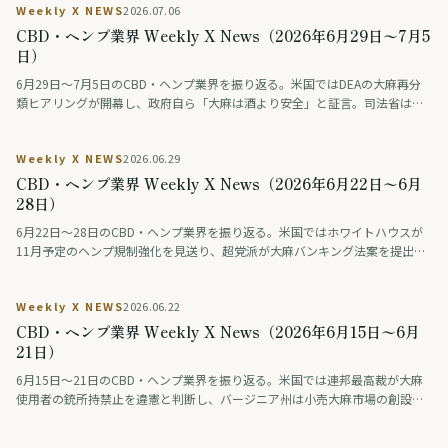
Weekly X NEWS
2026.07.06
製剤の医師主導治験がAMEDの事業に採択され、医薬品開発が前進した。
CBD・ヘンプ業界 Weekly X News（2026年6月29日〜7月5
日）
6月29日〜7月5日のCBD・ヘンプ業界を振り返る。米国ではDEAの大麻再分
類ヒアリングが開幕し、政府自ら「大麻は酒より安全」と証言。司法省は反
対派の利害に踏み込んだ。ジョージア州は医療大麻を大幅拡大し、ドイツは
合法化後も若者の消費が急増しないとのデータを公表。タイは医療用大麻法
Weekly X NEWS
2026.06.29
を最終化へ。日本では薬物有害性ランキングが議論を呼んだ。
CBD・ヘンプ業界 Weekly X News（2026年6月22日〜6月
28日）
6月22日〜28日のCBD・ヘンプ業界を振り返る。米国ではホワイトハウスが
11月予定のヘンプ規制強化を見送り、超党派が大麻バンキング法案を提出。
アラスカ州は過去の有罪記録の抹消を法制化した。タイは大麻輸出が25.66億
バーツを突破し、日本では難治てんかんの臨床研究が前進した。
Weekly X NEWS
2026.06.22
CBD・ヘンプ業界 Weekly X News（2026年6月15日〜6月
21日）
6月15日〜21日のCBD・ヘンプ業界を振り返る。米国では連邦最高裁が大麻
使用者の銃所持禁止を違憲と判断し、バージニア州は小売大麻市場の創設で
合意。日本では大手メディアがCBN指定薬物化の経緯を検証し、タイは1,247
店超を検査した。