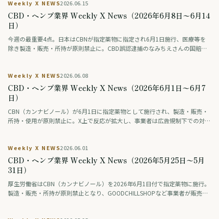
Weekly X NEWS
2026.06.15
CBD・ヘンプ業界 Weekly X News（2026年6月8日〜6月14
日）
今週の最重要4点。日本はCBNが指定薬物に指定され6月1日施行、医療等を
除き製造・販売・所持が原則禁止に。CBD誤認逮捕のなみちえさんの国賠訴
訟で東京地裁が東京都に賠償を命じた経緯がポリタスTVで公開。米国はヘン
プ由来THC規制(H.R.5371)が2026年11月発効へ、トランプ政権はCBD維持を
Weekly X NEWS
2026.06.08
要求。タイは合法化4年で医療用限定に転換し7000店超が閉店。
CBD・ヘンプ業界 Weekly X News（2026年6月1日〜6月7
日）
CBN（カンナビノール）が6月1日に指定薬物として施行され、製造・販売・
所持・使用が原則禁止に。X上で反応が拡大し、事業者は広告規制下での対応
を迫られている。米連邦ではヘンプ由来THCの総THC基準への厳格化が11月
発効を控える一方、ホワイトハウスはフルスペクトラムCBDの例外維持を議
Weekly X NEWS
2026.06.01
会に要請。欧州ではフランスがCBD食品の販売を禁止し、EU全体で規制強化
が進む。タイは医療目的限定への回帰を定着させた。国内外でカンナビノイ
CBD・ヘンプ業界 Weekly X News（2026年5月25日〜5月
ド規制の線引きが進んだ一週間を総括する。
31日）
厚生労働省はCBN（カンナビノール）を2026年6月1日付で指定薬物に施行。
製造・販売・所持が原則禁止となり、GOODCHILLSHOPなど事業者が販売終
了・廃棄を進める一方、約10億円規模の市場への影響と科学的根拠への疑問
の声も。米連邦では2026年11月12日発効予定の総THC基準改正でデルタ8等