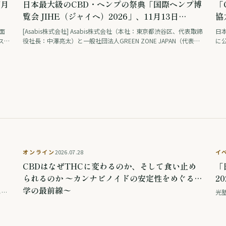
7月
日本最大級のCBD・ヘンプの祭典「国際ヘンプ博
「
覧会 JIHE（ジャイヘ）2026」、11月13日
協
（金）・14日（土）東京・表参道「House of
面
[Asabis株式会社] Asabis株式会社（本社：東京都渋谷区、代表取締
日本
OMOTESANDO」で開催決定
ス州
役社長：中澤亮太）と一般社団法人GREEN ZONE JAPAN（代表理
に
邦調
事：正高佑志）は、2026年11月13日（金）・14日（土）の2日
ン
療
間、東京・表参道「House of OMOTESANDO」に...
公
品
な
定
開催済
オンライン
2026.07.28
イ
CBDはなぜTHCに変わるのか、そして食い止め
「
られるのか 〜カンナビノイドの安定性をめぐる科
2
ンフ
学の最前線〜
House of OMOTESANDO（ハウスオブ表参道） 渋谷区神宮前５丁目３４−８ House of OMOTESANDO Japan 地図を見る
光塾
O