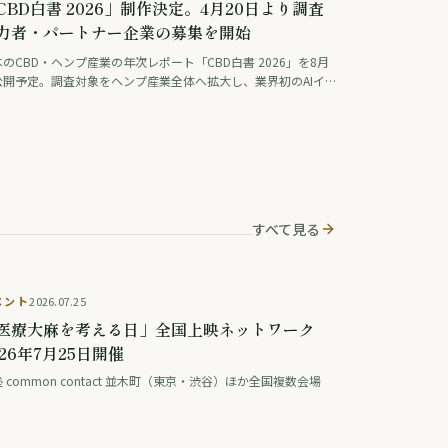
CBD白書 2026」制作決定。4月20日より調査
力者・パートナー企業の募集を開始
のCBD・ヘンプ産業の年次レポート「CBD白書 2026」を8月
公開予定。調査対象をヘンプ産業全体へ拡大し、業界初のAIイ
タビューシステム導入・消費者調査の追加・主要データの無料
開を新たに実施します。
すべて見る
開催済
ベント
2026.07.25
医療大麻を考える日」全国上映ネットワーク
026年7月25日開催
 common contact 並木町（東京・渋谷）ほか全国複数会場