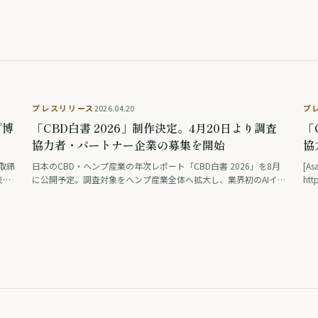
プレスリリース
2026.04.20
プ
プ博
「CBD白書 2026」制作決定。4月20日より調査
「
協力者・パートナー企業の募集を開始
協
り
表取締
日本のCBD・ヘンプ産業の年次レポート「CBD白書 2026」を8月
[A
業
表理
に公開予定。調査対象をヘンプ産業全体へ拡大し、業界初のAIイ
htt
日
ンタビューシステム導入・消費者調査の追加・主要データの無料
d3c
公開を新たに実施します。
式
CA