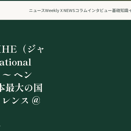
ニュース
Weekly X NEWS
コラム
インタビュー
基礎知識
IHE（ジャ
ekly X
・ヘンプの祭
」制作決定。
」制作決定、
tional
27日〜8月2
会
力者・パー
力者・パー
6 〜 ヘン
026」、11
開始
始 ～75年
本最大の国
日（土）東
ヘンプ産業
ァレンス @
of
業界初のAI
」で開催決定
ムを導入～
〜