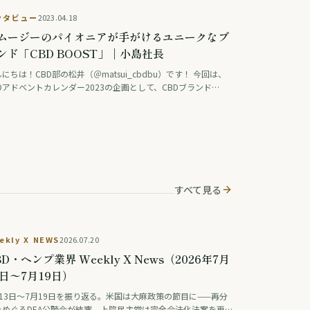
ンタビュー
2023.04.18
ムージーのパイオニアが手がけるユニークなブ
ンド「CBD BOOST」｜小島社長
にちは！CBD部の松井（＠matsui_cbdbu）です！ 今回は、
Dアドベントカレンダー2023の企画として、CBDブランド
CBD BOOST」の立ち上げに取り組まれている小島社長にインタ
ューをさせていただ …
すべて見る
ekly X NEWS
2026.07.20
BD・ヘンプ業界 Weekly X News（2026年7月
3日〜7月19日）
月13日〜7月19日を振り返る。米国は大麻政策の節目に——再分
をめぐるDEA公聴会が結審、上院民主党は完全合法化法案を再