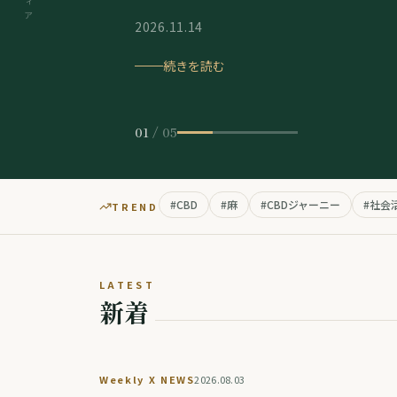
2026.11.14
続きを読む
続きを読む
続きを読む
01
/
05
#
CBD
#
麻
#
CBDジャーニー
#
社会
TREND
LATEST
新着
Weekly X NEWS
2026.08.03