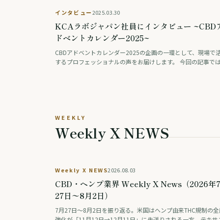
インタビュー
2025.03.30
KCAラボジャパン社員にインタビュー ~CBD
ドベントカレンダー2025~
CBDアドベントカレンダー2025の企画の一環として、現場で
するプロフェッショナルの声をお届けします。 今回の記事で
カンナビノイド検査の最前線で活躍するKCAラボジャパン オ
ーションマネジャーのカイトさんにイ …
WEEKLY
Weekly X NEWS
Weekly X NEWS
2026.08.03
CBD・ヘンプ業界 Weekly X News（2026年
27日〜8月2日）
7月27日〜8月2日を振り返る。米国はヘンプ由来THC規制の全
強化が「11月12日→12月11日」に先送りされる一方、テキサ