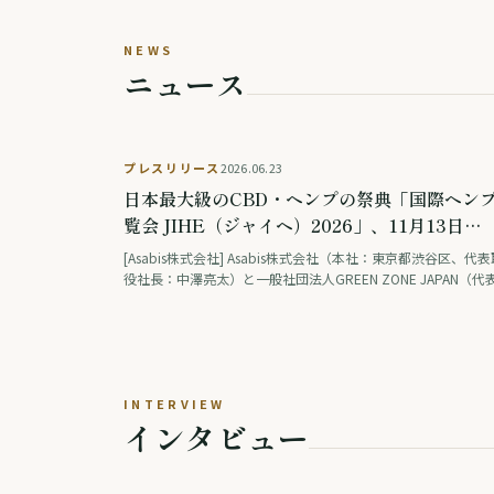
NEWS
ニュース
プレスリリース
2026.06.23
日本最大級のCBD・ヘンプの祭典「国際ヘン
覧会 JIHE（ジャイヘ）2026」、11月13日
（金）・14日（土）東京・表参道「House of
[Asabis株式会社] Asabis株式会社（本社：東京都渋谷区、代
OMOTESANDO」で開催決定
役社長：中澤亮太）と一般社団法人GREEN ZONE JAPAN（代
事：正高佑志）は、2026年11月13日（金）・14日（土）の2
間、東京・表参道「House of OMOTESANDO」に...
INTERVIEW
インタビュー