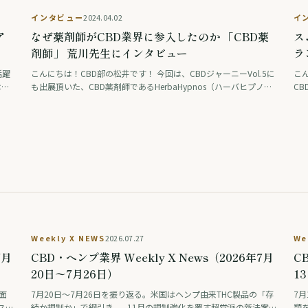
インタビュー
2024.04.02
イ
ア
なぜ薬剤師がCBD業界に参入したのか 「CBD薬
ス
剤師」 荒川先生にインタビュー
ラ
活躍
こんにちは！CBD部の松井です！ 今回は、CBDジャーニーVol.5に
こん
は、
も出展頂いた、CBD薬剤師であるHerbaHypnos（ハーバヒプノ
CB
ペレ
ス）の荒川先生にインタビューをさせて頂きました！ 大学時代の
「
起業の経験から、どのよ …
ビ
Weekly X NEWS
2026.07.27
We
7月
CBD・ヘンプ業界 Weekly X News（2026年7月
C
20日〜7月26日）
1
面
7月20日〜7月26日を振り返る。米国はヘンプ由来THC製品の「存
7
ス州
続か規制か」で綱引き——11月の規制強化を覆す超党派の新法案
類