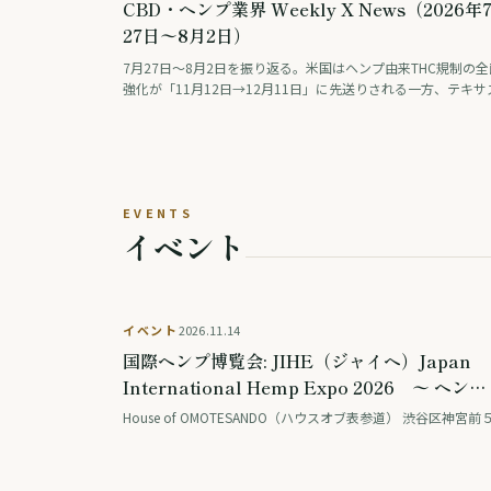
CBD・ヘンプ業界 Weekly X News（2026年
27日〜8月2日）
7月27日〜8月2日を振り返る。米国はヘンプ由来THC規制の全
強化が「11月12日→12月11日」に先送りされる一方、テキサ
はΔ8等を禁止し「連邦は緩め、州は締める」動きが交錯。連
査では毎日大麻を使う人が飲酒を初めて上回った。ドイツは医
用大麻の花を公的保険の対象外に、タイは大麻・ヘンプ入り食
の広告を規制。日本では薬物をめぐる議論番組の後編が話題に
った。
EVENTS
イベント
開催予
イベント
2026.11.14
国際ヘンプ博覧会: JIHE（ジャイヘ）Japan
International Hemp Expo 2026 〜 ヘン
プ/CBDに関する日本最大の国際展示会 & カ
ァレンス @ 表参道 House of OMOTESAND
〜