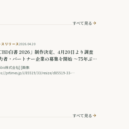
すべて見る
レスリリース
2026.04.20
CBD白書 2026」制作決定、4月20日より調査
力者・パートナー企業の募集を開始 ～75年ぶ
の法改正後初、ヘンプ産業全体に調査を拡大。
sabis株式会社] [画像:
界初のAIインタビューシステムを導入～
ps://prtimes.jp/i/85519/33/resize/d85519-33-
0ba4e7ec3154b02f6-0.png ] CBD白書 2026CBD部（Asabis株
会社）、CBDライブラリー（ウェルネスキット株式会社）、
NNABIS INSIGHT（SETODEZA合同会...
すべて見る