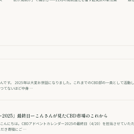
邦調
が提出され、酒類業界の大手ロビーも合法維持を支持。医療分野
提
療
では、THCとCBDを配合した治験薬が認知症の興奮を約9割で改善
業
品
したとの治験結果が学会で発表された（研究段階）。アジアでは
を
な
タイが、医療・健康目的に限り娯楽利用は認めない新しい大麻規
主
制法案を保健大臣に提出。日本では「大麻解禁は救いか破滅か」
麻
を賛否の論者が議論する番組が話題となった。
んです。 2025年は大変お世話になりました。これまでのCBD部の一員として活
つてないほど中身 …
ー2025」最終日ーこんさんが見たCBD市場のこれから
んにちは。CBDアドベントカレンダー2025の最終日（4/20）を担当させていた
だき寄稿にご …