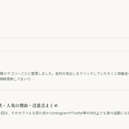
各種カテゴリーごとに整理しました。各列の見出しをクリックしていただくと順番並べ
随時更新してまいり …
法・人気の理由・注意点まとめ
回は、そのカラフルな見た目からInstagramやTwitter等のSNS上でも度々話
…