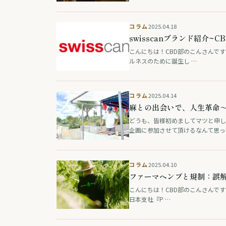
コラム
2025.04.18
swisscanブランド紹介~C
こんにちは！CBD部のこんさんです
ルネスのために誕生し …
コラム
2025.04.14
麻との出会いで、人生革命
どうも、皆様初めましてマツと申し
企画に参加させて頂けるなんて思っ
コラム
2025.04.10
ファーマヘンプと規制：誤解を
こんにちは！CBD部のこんさんです！
日本支社『P …