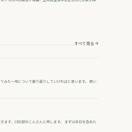
出、業界はトランプ系政治団体に巨額を寄付、製薬・薬物検査
界は差し止めを提訴、連邦判事はオハイオ州のヘンプ規制執行
差し止め。欧州では、スペインが標準化された大麻製剤（THC
体とCBD主体）を企業として初めて登録し、欧州有数の医療大
市場が動き出した。
すべて見る
動してみた一年について振り返りしていければと思います。 良い
だきます、CBD部のこんさんと申します。 まずは本日を含めた