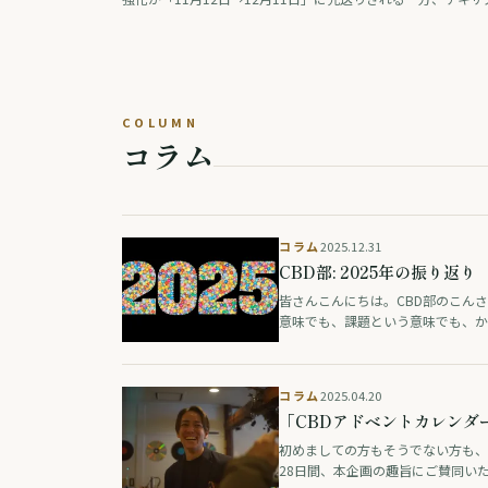
はΔ8等を禁止し「連邦は緩め、州は締める」動きが交錯。連
査では毎日大麻を使う人が飲酒を初めて上回った。ドイツは医
用大麻の花を公的保険の対象外に、タイは大麻・ヘンプ入り食
の広告を規制。日本では薬物をめぐる議論番組の後編が話題に
った。
COLUMN
コラム
コラム
2025.12.31
CBD部: 2025年の振り返り
皆さんこんにちは。CBD部のこんさ
意味でも、課題という意味でも、か
コラム
2025.04.20
「CBDアドベントカレンダ
初めましての方もそうでない方も、こ
28日間、本企画の趣旨にご賛同いた