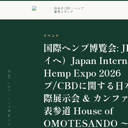
日本のCBD・ヘンプ
業界メディア
イベント
Weekly X NEWS
プレスリリース
プレスリリース
プレスリリース
国際ヘンプ博覧会: J
CBD・ヘンプ業界 We
日本最大級のCBD
「CBD白書 2026
「CBD白書 2026
イヘ）Japan Interna
News（2026年7月
典「国際ヘンプ博覧
4月20日より調査協
4月20日より調査協
Hemp Expo 202
日）
JIHE（ジャイヘ）2
トナー企業の募集を
トナー企業の募集を開
日本のCBD・ヘンプ業界メディア
プ/CBDに関する日
月13日（金）・14
ぶりの法改正後初、
2026.08.03
2026.04.20
際展示会 & カンフ
京・表参道「House 
全体に調査を拡大。
続きを読む
続きを読む
表参道 House of
OMOTESANDO
インタビューシステ
OMOTESANDO 
2026.06.23
2026.04.20