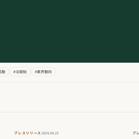
活動
#
法規制
#
業界動向
プレスリリース
2026.06.23
プ