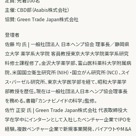
定員: 先着100名
主催: CBD部（Asabis株式会社）
協賛: Green Trade Japan株式会社
登壇者
佐藤 均 氏 | 一般社団法人 日本ヘンプ協会 理事長／静岡県
立大学 薬学系大学院 客員教授東京大学大学院薬学系研究
科修士課程修了。金沢大学薬学部、富山医科薬科大学附属病
院、米国国立衛生研究所（NIH）・国立がん研究所（NCI）、スイ
ス・バーゼル研究所、東京大学医学部を経て、昭和大学薬学
部教授を歴任。現在は一般社団法人日本ヘンプ協会理事長
を務める。書籍『カンナビノイドの科学』監修。
佐竹 正安 氏 | Green Trade Japan株式会社 代表取締役大
学在学中にインターンとして入社したベンチャー企業でIPOを
経験。複数ベンチャー企業で新規事業開発、バイアウトやM＆A