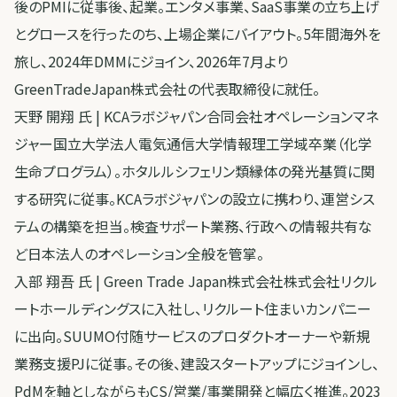
後のPMIに従事後、起業。エンタメ事業、SaaS事業の立ち上げ
とグロースを行ったのち、上場企業にバイアウト。5年間海外を
旅し、2024年DMMにジョイン、2026年7月より
GreenTradeJapan株式会社の代表取締役に就任。
天野 開翔 氏 | KCAラボジャパン合同会社オペレーションマネ
ジャー国立大学法人電気通信大学情報理工学域卒業（化学
生命プログラム）。ホタルルシフェリン類縁体の発光基質に関
する研究に従事。KCAラボジャパンの設立に携わり、運営シス
テムの構築を担当。検査サポート業務、行政への情報共有な
ど日本法人のオペレーション全般を管掌。
入部 翔吾 氏 | Green Trade Japan株式会社株式会社リクル
ートホールディングスに入社し、リクルート住まいカンパニー
に出向。SUUMO付随サービスのプロダクトオーナーや新規
業務支援PJに従事。その後、建設スタートアップにジョインし、
PdMを軸としながらもCS/営業/事業開発と幅広く推進。2023