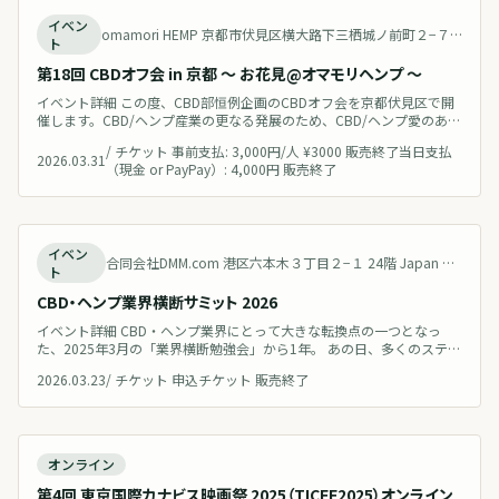
終了
イベン
omamori HEMP 京都市伏見区横大路下三栖城ノ前町２−７ Japan 地図を見る
ト
第18回 CBDオフ会 in 京都 〜 お花見@オマモリヘンプ 〜
イベント詳細 この度、CBD部恒例企画のCBDオフ会を京都伏見区で開
催します。CBD/ヘンプ産業の更なる発展のため、CBD/ヘンプ愛のある
有志が集い、ざっくばらんに語り合い情報交換・交流・議論するため
/
チケット 事前支払: 3,000円/人 ¥3000 販売終了当日支払
の交流会です。 CBD初心者の方も歓迎です！第18回目のCBDオフ会開
2026.03.31
（現金 or PayPay）: 4,000円 販売終了
催となりますが、これまでのCBDオフ会を通じて、新たなコラボ連携
や、CBD新ブランド立ち上げのきっかけを得たという声も多数伺って
お
終了
イベン
合同会社DMM.com 港区六本木３丁目２−１ 24階 Japan 地図を見る
ト
CBD・ヘンプ業界横断サミット 2026
イベント詳細 CBD・ヘンプ業界にとって大きな転換点の一つとなっ
た、2025年3月の「業界横断勉強会」から1年。 あの日、多くのステー
クホルダーが集結し、業界の声を一つに集約すべく機運が高まり、後
2026.03.23
/
チケット 申込チケット 販売終了
に「JCF（日本カンナビノイド関連団体連盟）」の発足に至りました。
そして、奇しくもちょうど同じ時期に「アンアン（カンナビジオール
安全・安心協議会）」も発足されました。 この1年間、業界はどのよう
に動き、ど
終了
オンライン
第4回 東京国際カナビス映画祭 2025（TICFF2025）オンライン