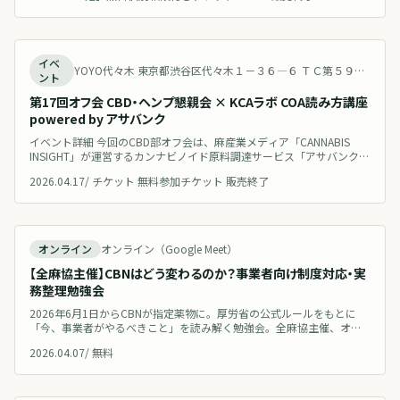
終了
イベ
YOYO代々木 東京都渋谷区代々木１－３６―６ ＴＣ第５９代々木駅前ビル６０１ Japan 地図を見る
ント
第17回オフ会 CBD・ヘンプ懇親会 × KCAラボ COA読み方講座
powered by アサバンク
イベント詳細 今回のCBD部オフ会は、麻産業メディア「CANNABIS
INSIGHT」が運営するカンナビノイド原料調達サービス「アサバンク
（ASABANK）」の協賛により開催します！アサバンクのローンチを記
2026.04.17
/
チケット 無料参加チケット 販売終了
念して、CBD・ヘンプ産業に関わる皆様に向けて説明会を開催いたし
ます。 同時開催として、最先端のカンナビノイド検査機関「KCAラ
ボ」によるCOA（分析証明書）の読み方講座も予定しております。C
開催予定
オンライン
オンライン（Google Meet）
【全麻協主催】CBNはどう変わるのか？事業者向け制度対応・実
務整理勉強会
2026年6月1日からCBNが指定薬物に。厚労省の公式ルールをもとに
「今、事業者がやるべきこと」を読み解く勉強会。全麻協主催、オン
ライン無料開催。
2026.04.07
/
無料