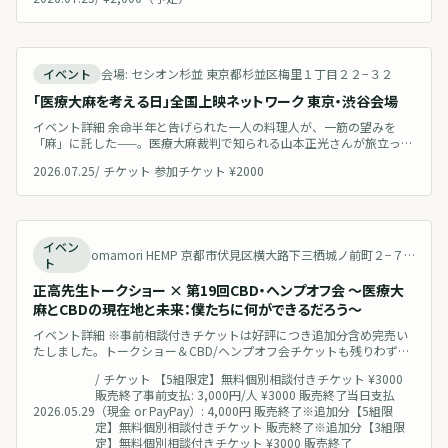
開催予定
イベント
会場: セシオン杉並 東京都杉並区梅里１丁目２２−３２
「医療大麻を考える日」全国上映ネットワーク 東京・渋谷会場
イベント詳細 余命半年と告げられた一人の料理人が、一筋の望みを
「麻」に託した——。医療大麻裁判で知られる山本正光さんが旅立っ
て、2026年7月25日でちょうど10年。この節目の日に、全国各地の会
2026.07.25
/
チケット 参加チケット ¥2000
場が同じ時間に同じ映画を観て、ZOOMでつながり、語り合う一日「医
療大麻を考える日」を開催します。 全国で同じ時間に映画を観なが
ら、それぞれの地域で考え、語り合い、その声を未来へ残していく。
このページは東京
終了
イベン
omamori HEMP 京都市伏見区横大路下三栖城ノ前町２−７ Japan 地図を見る
ト
正高先生トークショー × 第19回CBD・ヘンプオフ会 〜医療大
麻とCBDの現在地と未来：僕たちに何ができるだろう〜
イベント詳細 ※事前相談付きチケットは好評につき追加分含め完売い
たしました。トークショー＆CBD/ヘンプオフ会チケットも残りわずか
となっております。ご希望の方はお早めにお申し込みください。 「最
/
チケット 【5組限定】無料個別相談付きチケット ¥3000
近の法律の切り替わり、結局どうなるの？」「CBNの規制後、これか
販売終了事前支払: 3,000円/人 ¥3000 販売終了当日支払
らのCBD業界や私たちはどう動くべき？」 そんな疑問を持つCBDユー
2026.05.29
（現金 or PayPay）: 4,000円 販売終了※追加分【5組限
ザーや医療大麻、ヘンプ産業に関心のある皆さまへ。日本の医療大
定】無料個別相談付きチケット 販売終了※追加分【3組限
麻・CBD領域
定】無料個別相談付きチケット ¥3000 販売終了