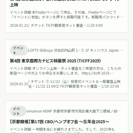
上映
イベント詳細 本Peatixページにて申込、その後、Peatixページにて
「イベントに参加」ボタンを押すと視聴可能です。視聴用パスワード
も併せてご確認ください。 --- 📽️こんにちは、東京国際カナビス映画祭
2026.01.21
/
チケット TICFF観客賞ネット審査 ~ 1/20 0:00
（TICFF）です🌿世界のカナビスをテーマにした、多彩な作品と世界観
をお届けしています。 第4回となる今年は、世界9か国からエントリー
が集まり、11月22日の会場上映会では各授賞作品の発表
終了
イベン
LOFT9 Shibuya 渋谷区円山町１−５ 1F キノハウス Japan 地図を見る
ト
第4回 東京国際カナビス映画祭 2025（TICFF2025）
イベント詳細 オンライン上映・ネット審査をご希望の方は、こちらの
新設ページの方よりお申込をお願いします。 https://ticff-2025-
online.peatix.com/ すでに本ページにてオンライン申込済みの方は、
/
チケット ① 11/22（土）授賞式イベント＆一般審査上映
Peatixメッセージ機能にて視聴方法をご案内しておりますのでご確認く
2026.01.21
会 ~ 11/22 21:00② TICFF観客賞ネット審査 ~ 1/20 23:30
ださい。 -------------------------- 世界9か国から集まったエントリー作品の
中
終了
イベ
omamori HEMP 京都府京都市伏見区横大路下三栖城ノ前町2-7 Japan 地図を見る
ント
【京都開催】第17回 CBD/ヘンプオフ会 〜忘年会2025〜
イベント詳細 一年間本当にお疲れさまでした。そして、2025年も