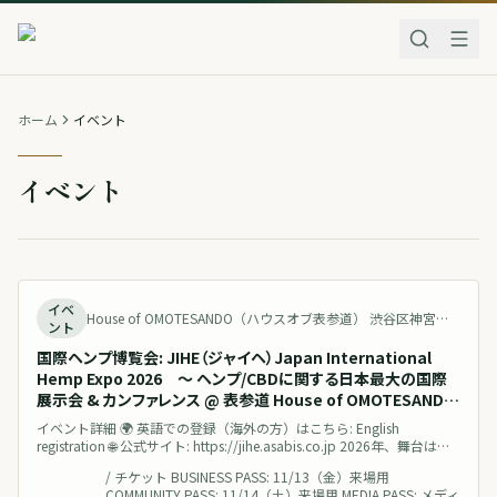
ホーム
イベント
イベント
開催予定
イベ
House of OMOTESANDO（ハウスオブ表参道） 渋谷区神宮前５丁目３４−８ House of OMOTESANDO Japan 地図を見る
ント
国際ヘンプ博覧会: JIHE（ジャイヘ）Japan International
Hemp Expo 2026 〜 ヘンプ/CBDに関する日本最大の国際
展示会 & カンファレンス @ 表参道 House of OMOTESANDO
〜
イベント詳細 🌍 英語での登録（海外の方）はこちら: English
registration 🌐 公式サイト: https://jihe.asabis.co.jp 2026年、舞台は東
京・表参道。建物一棟をまるごと使った“没入型”のヘンプ・CBDエキ
/
チケット BUSINESS PASS: 11/13（金）来場用
スポが幕を開けます。2024年の改正大麻取締法等の施行を経て、日本
COMMUNITY PASS: 11/14（土）来場用 MEDIA PASS: メディ