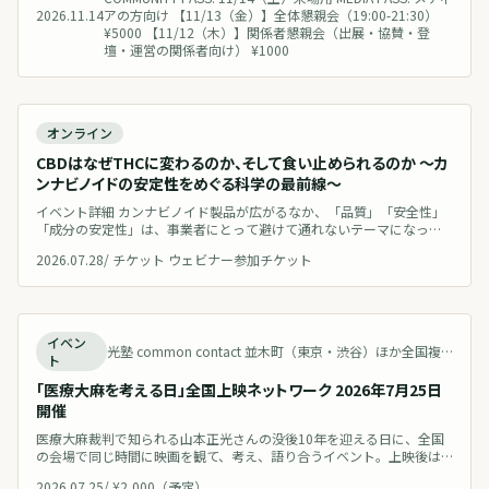
のヘンプ・CBD産業は制度に基づく市場形成が本格化する新たな変革
2026.11.14
アの方向け 【11/13（金）】全体懇親会（19:00-21:30）
期へ。その
¥5000 【11/12（木）】関係者懇親会（出展・協賛・登
壇・運営の関係者向け） ¥1000
開催予定
オンライン
CBDはなぜTHCに変わるのか、そして食い止められるのか 〜カ
ンナビノイドの安定性をめぐる科学の最前線〜
イベント詳細 カンナビノイド製品が広がるなか、「品質」「安全性」
「成分の安定性」は、事業者にとって避けて通れないテーマになって
います。 「CBDは条件によってTHCに変化することがある」——事業に
2026.07.28
/
チケット ウェビナー参加チケット
携わる方であれば、一度は耳にしたことのある話だと思います。 で
は、その変換は実際にどこまで解明されているのか。そして——食い止
めることができるのか。 保存環境や処方によって成分がどう変化し、
それをどう抑え
開催予定
イベン
光塾 common contact 並木町（東京・渋谷）ほか全国複数会場
ト
「医療大麻を考える日」全国上映ネットワーク 2026年7月25日
開催
医療大麻裁判で知られる山本正光さんの没後10年を迎える日に、全国
の会場で同じ時間に映画を観て、考え、語り合うイベント。上映後は
各会場をZOOMでつなぎディスカッションを行います。
2026.07.25
/
¥2,000（予定）