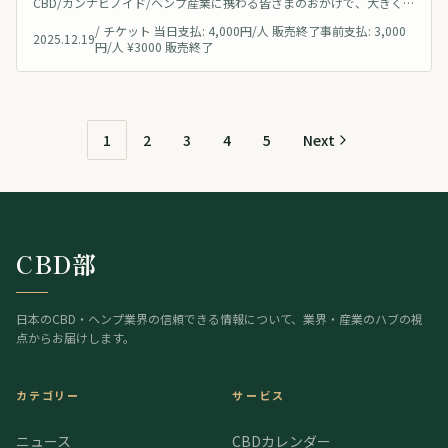
CBD/カンナビノイド/ヘンプ産業に携わる皆さまのおかげで、大きく前
へ進んだ一年となりました。ありがとうございました！この度、今年
/
チケット 当日支払: 4,000円/人 販売終了事前支払: 3,000
最後のCBD部イベントとして、「第17回 CBD/ヘンプオフ会〜忘年会
2025.12.19
円/人 ¥3000 販売終了
2025〜」 を開催します。 2025年は、国内麻産業にとって規制・制度
が大きく動いた節目の年でした。この一年をみんなで振り返りつつ、
楽
1
2
3
4
5
Next
CBD部
日本のCBD・ヘンプ業界の信頼できる情報について、業界・産業のハブの視
点からお届けします。
カテゴリー
サービス
ニュース
CBDカレンダー