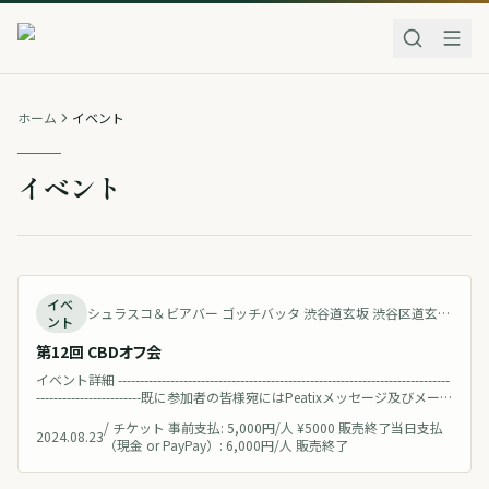
ホーム
イベント
イベント
終了
イベ
シュラスコ＆ビアバー ゴッチバッタ 渋谷道玄坂 渋谷区道玄坂２丁目８−１ 大和田ビル ２Ｆ Japan 地図を見る
ント
第12回 CBDオフ会
イベント詳細 ----------------------------------------------------------------------------
------------------------既に参加者の皆様宛にはPeatixメッセージ及びメール
にて、詳細をお知らせしましたが、後半 19:30-より、近隣の別会場に
/
チケット 事前支払: 5,000円/人 ¥5000 販売終了当日支払
移動をしますので、途中参加の場合はご注意ください。------
2024.08.23
（現金 or PayPay）: 6,000円/人 販売終了