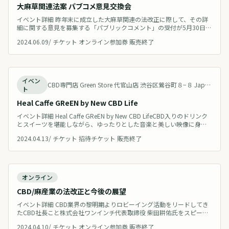
大麻草関連法案 パブコメ意見交換会
イベント詳細 昨年末に成立した大麻草関連の法改正に際して、その詳
細に関する意見を募集する「パブリックコメント」の受付が5月30日に
公表されました。今回、法律施行令・THC分析法・関係法令の整備・
2024.06.09
/
チケット オンライン参加券 販売終了
第一種免許審査・第二種/研究免許審査、の5項目についての意見募集
があります。 パブリックコメントにおいて、どのような提案がされて
いるのか、詳細が読み取りにくい パブリックコメントの各論点におい
て、業界でど
終了
イベン
CBD専門店 Green Store 代官山店 渋谷区鶯谷町８−８ Japan 地図を見る
ト
Heal Caffe GReEN by New CBD Life
イベント詳細 Heal Caffe GReEN by New CBD LifeCBD入りのドリンク
とスイーツを堪能しながら、ゆったりとした音楽と美しい映像に身を
委ねてーー。カンナビノイドがもたらす至福のひとときを過ごしてみ
2024.04.13
/
チケット 招待チケット 販売終了
ませんか。都会の中で自然を感じられる非日常の空間「GReEN代官
山」で、五感を解放し、自分と、そして自然と、人とつながる１日限
りのスペシャルなカフェに30名様をご招待します。当日
終了
オンライン
CBD/麻産業の法改正と今後の展望
イベント詳細 CBD業界の黎明期よりロビーイング活動をリードしてき
たCBD社長こと株式会社ワンインチ代表取締役 柴田耕佑氏をスピーカ
ーに迎え、昨年末に75年ぶりに成立した大麻取締法の法改正、複数の
2024.04.10
/
チケット オンライン参加券 販売終了
業界団体をまとめた共同声明、そして今後の業界の展望等について共