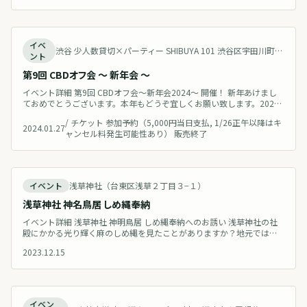
終了
イベ
渋谷 少人数貸切×パーティー SHIBUYA 101 渋谷区宇田川町３４−６ M&Iビル ３F A号室 Japan 地図を見る
ント
第9回 CBDオフ会 〜 新年会 〜
イベント詳細 第9回 CBDオフ会〜新年会2024〜 開催！ 新年あけまし
ておめでとうございます。本年もどうぞ宜しくお願い致します。2024
年初のCBDイベントは『第9回CBDオフ会〜新年会2024〜』となりま
/
チケット 参加予約（5,000円当日支払, 1/26正午以降はキ
す！今年は新たに法改正があります。CBD/カンナビノイド/ヘンプ産業
2024.01.27
ャンセル料発生可能性あり） 販売終了
にとって歴史的な一年の幕開けを皆さんで盛り上げましょう！交流、
情報交換、そして新たな可能性への一歩。CBD初心者も大歓迎で
終了
イベント
浅草神社（台東区浅草２丁目３−１）
浅草神社 神名鳥居 しめ縄奉納
イベント詳細 浅草神社 神明鳥居 しめ縄奉納へのお誘い 浅草神社の社
殿にかかる光り輝く麻のしめ縄を見たことがありますか？地元では
「三社様」 と呼ばれ、 また、 浅草神社例大祭は三社祭として知られる
2023.12.15
浅草神社。 大きな提灯が象徴的な浅草寺と共に国内外から多くの観光
客が訪れ参拝しています。「注連縄(しめなわ) は、神社だけでなく、木
や岩などにも張られ、その場所は神が宿る神聖な場所で 神域と現世を
隔てる
終了
イベン