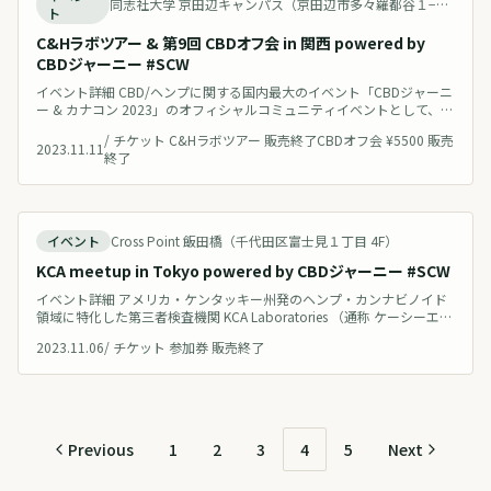
同志社大学 京田辺キャンパス（京田辺市多々羅都谷１−３）
ト
C&Hラボツアー & 第9回 CBDオフ会 in 関西 powered by
CBDジャーニー #SCW
イベント詳細 CBD/ヘンプに関する国内最大のイベント「CBDジャーニ
ー & カナコン 2023」のオフィシャルコミュニティイベントとして、
「C&H社ラボツアー & 第9回 CBDオフ会 in 関西」を開催します！大学
/
チケット C&Hラボツアー 販売終了CBDオフ会 ¥5500 販売
との連携によるカンナビノイド研究や、自社製品の検査・開発、ヘン
2023.11.11
終了
プに関する材料研究など、CBDやヘンプ領域における研究事業を社内
で手がけるC&H社のラボを特別に公開！このラボは同志社大
終了
イベント
Cross Point 飯田橋（千代田区富士見１丁目 4F）
KCA meetup in Tokyo powered by CBDジャーニー #SCW
イベント詳細 アメリカ・ケンタッキー州発のヘンプ・カンナビノイド
領域に特化した第三者検査機関 KCA Laboratories （通称 ケーシーエ
ー）が厚生労働省の外国指定検査機関として登録されたことを記念し
2023.11.06
/
チケット 参加券 販売終了
て、KCA幹部メンバーが「CBDジャーニー & カナコン 2023」への出展
や登壇のために来日予定です。今回、KCA Labsから日本の皆様への御
礼・情報共有・懇親の場として、「KCA mee
Previous
1
2
3
4
5
Next