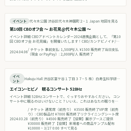
有/議論いただくウェビナーを開催いたします。特に、CBD/ヘンプ関連
事業者の皆様や、CBD/ヘンプ関連領域の事業にご興味をお持ちの皆様
にとって
終了
イベント
代々木公園 渋谷区代々木神園町２−１ Japan 地図を見る
第10回 CBDオフ会 〜 お花見@代々木公園 〜
イベント詳細 CBDアドベントカレンダー2024連携企画として、「第10
回 CBDオフ会 お花見編」を開催いたします！CBD/カンナビノイド/ヘ
ンプ産業の更なる発展のため、CBD/カンナビノイド/ヘンプ愛のある有
/
チケット 事前支払: 1,500円/人 ¥1500 販売終了当日支払
志が集い、ざっくばらんに語り合い情報交換・交流・議論するための
2024.04.06
（現金 or PayPay）: 2,000円/人 販売終了
オフ会です。CBD初心者の方も大歓迎です。今回で第10回目の開催と
なりますが、これまでのCBDオフ会を通じて、新たなコラボ連携
終了
イベ
Hakuju Hall 渋谷区富ケ谷１丁目３７−５ 株）白寿生科学研究所 本社ビル7F Japan 地図を見る
ント
エイコン・ヒビノ 眠るコンサート 528Hz
イベント詳細 528Hzコンサートで、ぐっすりおやすみください。 コン
サート中に眠るのはいけないこと？いいえ、これはあなたの眠りを誘
うためのコンサートです。場内に入ると、528Hzのヒーリングサウン
/
チケット 通常席（前売り） ¥3500 販売終了VIP席（前売
ドが静かに流れています。 心地よく設計されたシートで、開演までの
り）: CBD製品付 ¥7000 販売終了リクライニングシート席
時間をゆったりとお寛ぎください。 そして開演時間をむかえます。 静
2024.03.28
（前売り） ¥4500 販売終了【協賛】展示ブースご提供
かに客電が暗くなり、エイコン・ヒビノの演奏が始まります。エイコ
¥30000 販売終了【協賛】来場者への商品サンプル配布
ン・ヒビノ
¥10000 ~ 3/27 0:00 すべて見る