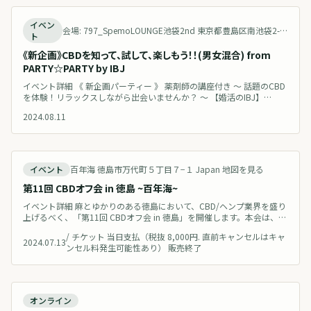
終了
イベン
会場: 797_SpemoLOUNGE池袋2nd 東京都豊島区南池袋2-24-3 西武ビル4階
ト
《新企画》CBDを知って、試して、楽しもう！！(男女混合) from
PARTY☆PARTY by IBJ
イベント詳細 《 新企画パーティー 》 薬剤師の講座付き ～ 話題のCBD
を体験！リラックスしながら出会いませんか？ ～ 【婚活のIBJ】
「CBD」をテーマにした婚活パーティーを株式会社IBJと共同開催しま
2024.08.11
す。話題の健康美容成分に関する学びを通じて、交際後も重要となるウ
ェルビーイングについて語り合える出会いの場を提供します。 お申し
込みは→こちら プログラムでは、おうめ薬局管理薬剤師 日本臨床カン
終了
イベント
百年海 徳島市万代町５丁目７−１ Japan 地図を見る
第11回 CBDオフ会 in 徳島 ~百年海~
イベント詳細 麻とゆかりのある徳島において、CBD/ヘンプ業界を盛り
上げるべく、「第11回 CBDオフ会 in 徳島」を開催します。本会は、
CBD/カンナビノイド/ヘンプ産業の更なる発展のため、CBD/カンナビ
/
チケット 当日支払（税抜 8,000円. 直前キャンセルはキャ
ノイド/ヘンプ愛のある有志が集い、ざっくばらんに語り合い情報交
2024.07.13
ンセル料発生可能性あり） 販売終了
換・交流・議論するためのオフ会です。CBD初心者の方も大歓迎です。
今回で第11回目の開催となりますが、これまでのCBDオフ会を通
終了
オンライン