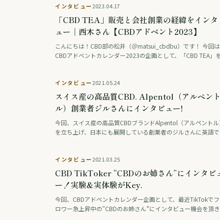
インタビュー
2023.04.17
「CBD TEA」販売と会社創業の経緯をインタ
ュー｜西木さん【CBDアドベント2023】
こんにちは！CBD部の松井（＠matsui_cbdbu）です！ 今回
CBDアドベントカレンダー2023の企画として、「CBD TEA」
売しているEMBERS合同会社の西木さんに、会社創業や商品開
の経緯についてイ …
インタビュー
2021.05.24
スイス産の高品質CBD. Alpentol（アルペン
ル）創業者ジルさんにインタビュー!
今回、スイス産の高品質CBDブランドAlpentol（アルペントル
を立ち上げ、日本にも展開している創業者のジルさんに英語で
接インタビューをする機会を頂きました。（記事は日本語に翻
しております） 創業の思いや日本展開 …
インタビュー
2021.03.25
CBD TikToker “CBDのお姉さん”にインタビ
ー！実験&実体験がKey.
今回、CBDアドベントカレンダー企画として、最近TikTokで
ロワー急上昇中の”CBDのお姉さん”にインタビュー機会を頂
した。なぜCBDの情報発信を行なっているのか？そして、その