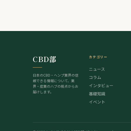
でなぜTikTokに目をつけたの …
CBD部
カテゴリー
ニュース
日本のCBD・ヘンプ業界の信
コラム
頼できる情報について、業
インタビュー
界・産業のハブの視点からお
届けします。
基礎知識
イベント