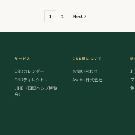
お迎えしております。 今回は …
るK
1
2
Next
サービス
CBD部について
法
CBDカレンダー
お問い合わせ
利
CBDディレクトリ
Asabis株式会社
プ
JIHE（国際ヘンプ博覧
免
会）