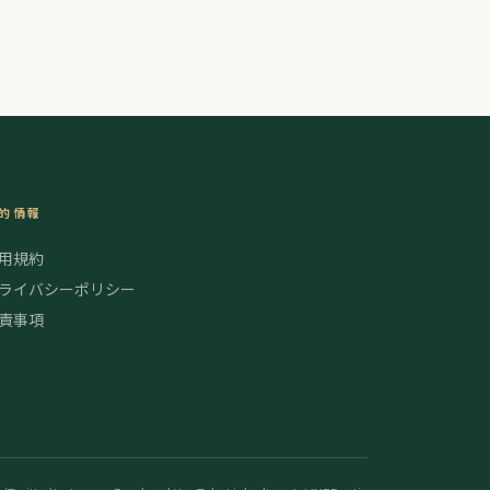
enjiさんに色々とお話を伺い …
的情報
用規約
ライバシーポリシー
責事項