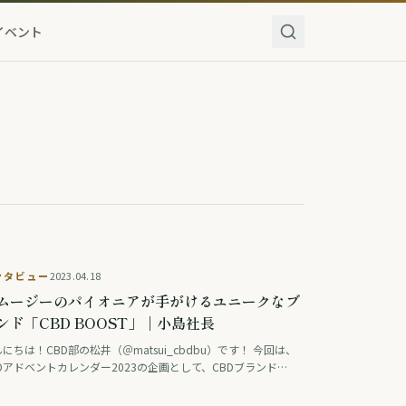
イベント
ンタビュー
2023.04.18
ムージーのパイオニアが手がけるユニークなブ
ンド「CBD BOOST」｜小島社長
にちは！CBD部の松井（＠matsui_cbdbu）です！ 今回は、
Dアドベントカレンダー2023の企画として、CBDブランド
CBD BOOST」の立ち上げに取り組まれている小島社長にインタ
ューをさせていただ …