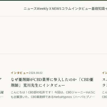
ニュース
Weekly X NEWS
コラム
インタビュー
基礎知識
インタビュー
2024.04.02
イ
ア
なぜ薬剤師がCBD業界に参入したのか 「CBD薬
ス
剤師」 荒川先生にインタビュー
ラ
活躍
こんにちは！CBD部の松井です！ 今回は、CBDジャーニーVol.5に
こん
は、
も出展頂いた、CBD薬剤師であるHerbaHypnos（ハーバヒプノ
CB
ペレ
ス）の荒川先生にインタビューをさせて頂きました！ 大学時代の
「
起業の経験から、どのよ …
ビ