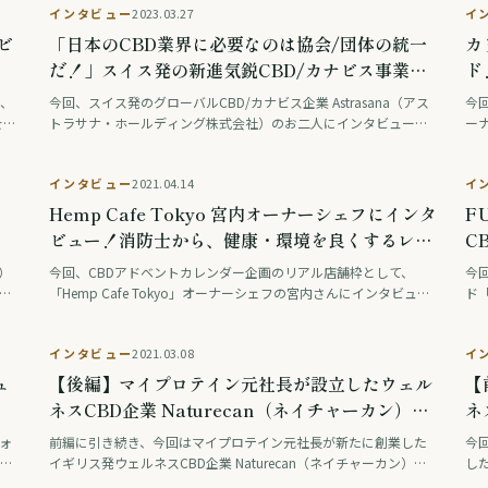
インタビュー
2023.03.27
イ
ビ
「日本のCBD業界に必要なのは協会/団体の統一
カ
だ！」スイス発の新進気鋭CBD/カナビス事業者,
ド
本社CEO & 日本代表にインタビュー
は、
今回、スイス発のグローバルCBD/カナビス企業 Astrasana（アス
今
を販
トラサナ・ホールディング株式会社）のお二人にインタビューさ
ー
発
せていただきました。 スイスのCBD/カナビス事情から、日本の
イ
CBD市場に対する考え方、そ …
で
インタビュー
2021.04.14
イ
ト
Hemp Cafe Tokyo 宮内オーナーシェフにインタ
F
ビュー！消防士から、健康・環境を良くするレス
C
トランの経営へ。
）
今回、CBDアドベントカレンダー企画のリアル店舗枠として、
今
直
「Hemp Cafe Tokyo」オーナーシェフの宮内さんにインタビュー
ド「
訳
機会を頂きました。 ビーガンってそもそも何？という話から、ヘ
の
ンプと健康・環境問題との関係性 …
禍
インタビュー
2021.03.08
イ
ュ
【後編】マイプロテイン元社長が設立したウェル
【
ネスCBD企業 Naturecan（ネイチャーカン）と
ネ
は
は
フォ
前編に引き続き、今回はマイプロテイン元社長が新たに創業した
今
きま
イギリス発ウェルネスCBD企業 Naturecan（ネイチャーカン）の
した
中
インタビュー後編です。日本市場マーケティング担当Kenjiさんを
い