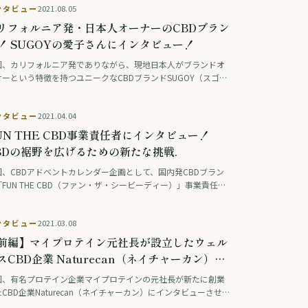
ンタビュー
2021.08.05
リフォルニア発・日本人オーナーのCBDブラン
！ SUGOYの愛子さんにインタビュー！
回、カリフォルニア発でありながら、現地日本人がブランドオ
ナーという特徴を持つユニークなCBDブランドSUGOY（スゴ
）にインタビューさせていただきました！ SUGOY創業に至るま
のユニークな道のりや、CBDにかけ …
ンタビュー
2021.04.04
UN THE CBD事業責任者にインタビュー！
BDの裾野を広げるための新たな挑戦.
回、CBDアドベントカレンダー企画として、国内発CBDブラン
FUN THE CBD（ファン・ザ・シービーディー）」事業責任者
本田圭一さんに改めてインタビュー機会を頂きました。 コロナ
からの回復傾向や、CBDの裾 …
ンタビュー
2021.03.08
前編】マイプロテイン元社長が設立したウェル
スCBD企業 Naturecan（ネイチャーカン）と
回、有名プロテイン企業マイプロテインの元社長が新たに創業
CBD企業Naturecan（ネイチャーカン）にインタビューさせて
ただきました。日本市場におけるマーケティングを担当してい