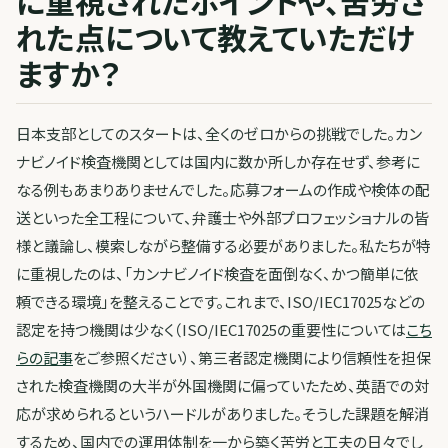
に重視されたポイントや、苦労さ
れた点について教えていただけ
ますか？
日本支部としてのスタートは、全くのゼロからの挑戦でした。カン
ナビノイド検査機関としては国内に数か所しか存在せず、参考に
なる例もあまりありませんでした。応募フォームの作成や検体の配
送といった全工程について、弁護士や外部プロフェッショナルの皆
様と議論し、模索しながら整備する必要がありました。私たちが特
に重視したのは、「カンナビノイド検査を面倒なく、かつ簡単に依
頼できる環境」を整えることです。これまで、ISO/IEC17025などの
認定を持つ機関は少なく（ISO/IEC17025の重要性については
こち
らの記事
をご参照ください）、第三者認定機関により信頼性を担保
された検査機関の大半が外国機関に偏っていたため、英語での対
応が求められるというハードルがありました。そうした課題を解消
するため、国内での運用体制を一から築く苦労と工夫の日々でし