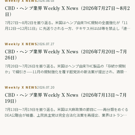
Weekly X NEWS
2026.08.03
CBD・ヘンプ業界 Weekly X News（2026年7月27日〜8月2
日）
7月27日〜8月2日を振り返る。米国はヘンプ由来THC規制の全面強化が「11
月12日→12月11日」に先送りされる一方、テキサス州はΔ8等を禁止し「連
邦は緩め、州は締める」動きが交錯。連邦調査では毎日大麻を使う人が飲酒
を初めて上回った。ドイツは医療用大麻の花を公的保険の対象外に、タイは
Weekly X NEWS
2026.07.27
大麻・ヘンプ入り食品の広告を規制。日本では薬物をめぐる議論番組の後編
CBD・ヘンプ業界 Weekly X News（2026年7月20日〜7月
が話題になった。
26日）
7月20日〜7月26日を振り返る。米国はヘンプ由来THC製品の「存続か規制
か」で綱引き——11月の規制強化を覆す超党派の新法案が提出され、酒類業
界の大手ロビーも合法維持を支持。医療分野では、THCとCBDを配合した治
験薬が認知症の興奮を約9割で改善したとの治験結果が学会で発表された（研
Weekly X NEWS
2026.07.20
究段階）。アジアではタイが、医療・健康目的に限り娯楽利用は認めない新
CBD・ヘンプ業界 Weekly X News（2026年7月13日〜7月
しい大麻規制法案を保健大臣に提出。日本では「大麻解禁は救いか破滅か」
を賛否の論者が議論する番組が話題となった。
19日）
7月13日〜7月19日を振り返る。米国は大麻政策の節目に——再分類をめぐる
DEA公聴会が結審、上院民主党は完全合法化法案を再提出、業界はトランプ
系政治団体に巨額を寄付、製薬・薬物検査業界は差し止めを提訴、連邦判事
はオハイオ州のヘンプ規制執行を差し止め。欧州では、スペインが標準化さ
れた大麻製剤（THC主体とCBD主体）を企業として初めて登録し、欧州有数