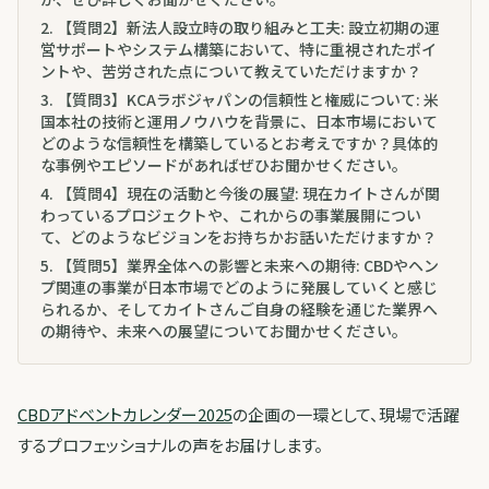
2
.
【質問2】新法人設立時の取り組みと工夫: 設立初期の運
営サポートやシステム構築において、特に重視されたポイ
ントや、苦労された点について教えていただけますか？
3
.
【質問3】KCAラボジャパンの信頼性と権威について: 米
国本社の技術と運用ノウハウを背景に、日本市場において
どのような信頼性を構築しているとお考えですか？具体的
な事例やエピソードがあればぜひお聞かせください。
4
.
【質問4】現在の活動と今後の展望: 現在カイトさんが関
わっているプロジェクトや、これからの事業展開につい
て、どのようなビジョンをお持ちかお話いただけますか？
5
.
【質問5】業界全体への影響と未来への期待: CBDやヘン
プ関連の事業が日本市場でどのように発展していくと感じ
られるか、そしてカイトさんご自身の経験を通じた業界へ
の期待や、未来への展望についてお聞かせください。
CBDアドベントカレンダー2025
の企画の一環として、現場で活躍
するプロフェッショナルの声をお届けします。