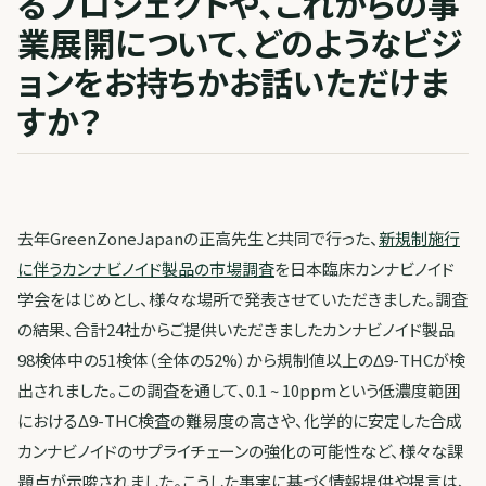
るプロジェクトや、これからの事
業展開について、どのようなビジ
ョンをお持ちかお話いただけま
すか？
去年GreenZoneJapanの正高先生と共同で行った、
新規制施行
に伴うカンナビノイド製品の市場調査
を日本臨床カンナビノイド
学会をはじめとし、様々な場所で発表させていただきました。調査
の結果、合計24社からご提供いただきましたカンナビノイド製品
98検体中の51検体（全体の52%）から規制値以上のΔ9-THCが検
出されました。この調査を通して、0.1 ~ 10ppmという低濃度範囲
におけるΔ9-THC検査の難易度の高さや、化学的に安定した合成
カンナビノイドのサプライチェーンの強化の可能性など、様々な課
題点が示唆されました。こうした事実に基づく情報提供や提言は、