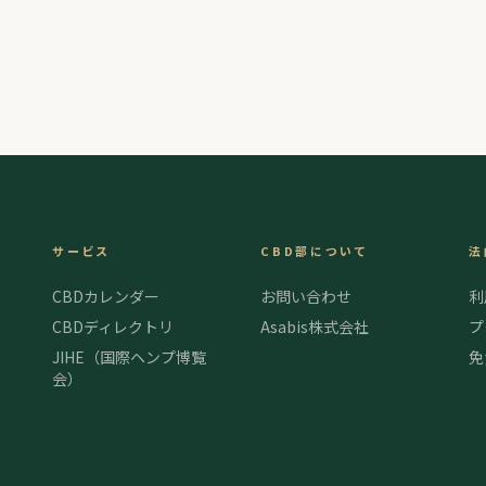
サービス
CBD部について
法
CBDカレンダー
お問い合わせ
利
CBDディレクトリ
Asabis株式会社
プ
JIHE（国際ヘンプ博覧
免
会）