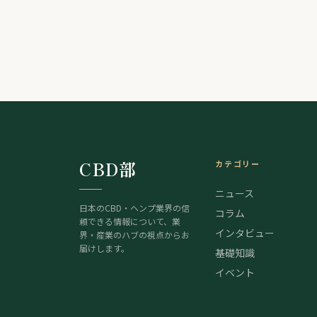
CBD部
カテゴリー
ニュース
日本のCBD・ヘンプ業界の信
コラム
頼できる情報について、業
インタビュー
界・産業のハブの視点からお
届けします。
基礎知識
イベント