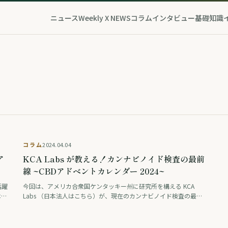
ニュース
Weekly X NEWS
コラム
インタビュー
基礎知識
コラム
2024.04.04
ア
KCA Labs が教える！カンナビノイド検査の最前
線 ~CBDアドベントカレンダー 2024~
活躍
今回は、アメリカ合衆国ケンタッキー州に研究所を構える KCA
は、
Labs （日本法人はこちら）が、現在のカンナビノイド検査の最前
ペレ
線をご紹介します。 ※本記事は、CBD部主催の”CBDアドベントカ
レンダー2024“との連携記 …