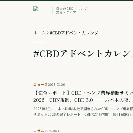
日本のCBD・ヘンプ
業界メディア
ホーム
#CBDアドベントカレンダー
#CBDアドベントカレン
ニュース
2026.03.26
【完全レポート】CBD・ヘンプ業界横断サミ
2026｜CBN規制、CBD 3.0 ── 六本木の夜
界が動いた3時間の全記録
2026年3月、六本木DMM本社で開催されたCBD・ヘンプ業界
サミット2026の完全レポート。CBN指定薬物化（6月1日施行
CBD→THC変換を防ぐ特許技術「Stable C」、JCF須藤氏が提
る「CBD 3.0」時代の生存戦略、産業用大麻の栽培倍増と制度
コラム
2025.04.18
盾、CBN正規用途の画期的決定まで、業界が動いた3時間の全