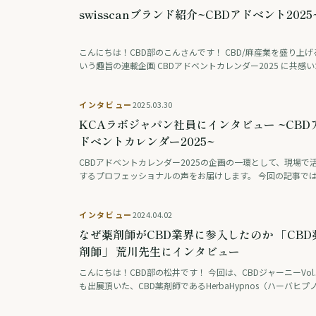
録。
swisscanブランド紹介~CBDアドベント2025
こんにちは！CBD部のこんさんです！ CBD/麻産業を盛り上げ
いう趣旨の連載企画 CBDアドベントカレンダー2025 に共感い
だき、30代後半から50代の日本の女性たちのウェルネスのた
誕生し …
インタビュー
2025.03.30
KCAラボジャパン社員にインタビュー ~CBD
ドベントカレンダー2025~
CBDアドベントカレンダー2025の企画の一環として、現場で
するプロフェッショナルの声をお届けします。 今回の記事で
カンナビノイド検査の最前線で活躍するKCAラボジャパン オ
ーションマネジャーのカイトさんにイ …
インタビュー
2024.04.02
なぜ薬剤師がCBD業界に参入したのか 「CBD
剤師」 荒川先生にインタビュー
こんにちは！CBD部の松井です！ 今回は、CBDジャーニーVol.
も出展頂いた、CBD薬剤師であるHerbaHypnos（ハーバヒプ
ス）の荒川先生にインタビューをさせて頂きました！ 大学時
起業の経験から、どのよ …