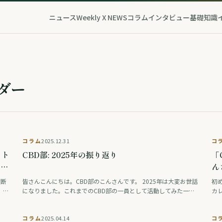
ニュース
Weekly X NEWS
コラム
インタビュー
基礎知識
ダー
コラム
2025.12.31
コ
ット
CBD部: 2025年の振り返り
「
、業
ん
横断
皆さんこんにちは。CBD部のこんさんです。 2025年は大変お世話
初
）、
になりました。これまでのCBD部の一員として活動してみた一年
カレ
唱す
について振り返りしていければと思います。 良い意味でも、課題
C
の矛
という意味でも、かつてないほど中身 …
画
コラム
2025.04.14
コ
記