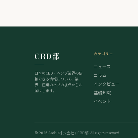
CBD部
カテゴリー
ニュース
日本のCBD・ヘンプ業界の信
コラム
頼できる情報について、業
インタビュー
界・産業のハブの視点からお
届けします。
基礎知識
イベント
©
2026
Asabis株式会社 / CBD部. All rights reserved.