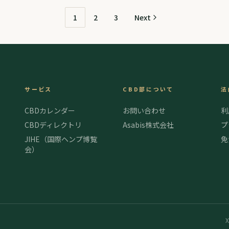
1
2
3
Next
サービス
CBD部について
法
CBDカレンダー
お問い合わせ
利
CBDディレクトリ
Asabis株式会社
プ
JIHE（国際ヘンプ博覧
免
会）
X