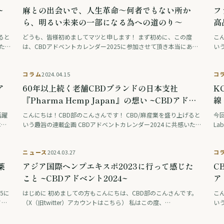
~
麻との出会いで、人生革命～何者でもない所か
フ
ら、明るい未来の一部になる為への道のり～
高
20
ると
どうも、皆様初めましてマツと申します！ まず初めに、この度
こ
た
は、CBDアドベントカレンダー2025に参加させて頂き本当にあり
いう
めに
がとうございます。 まさか、自分自身がこのような企画に参加さ
だき
せて頂けるなんて思ってもいなかったので …
コラム
2024.04.15
コ
ア
60年以上続く老舗CBDブランドの日本支社
K
『Pharma Hemp Japan』の想い ~CBDアドベ
線
ント2024~
活躍
こんにちは！CBD部のこんさんです！ CBD/麻産業を盛り上げると
今
は、
いう趣旨の連載企画 CBDアドベントカレンダー2024 に共感いた
L
ペレ
だき、60年以上も歴史のある『Pharma Hemp』の日本支社『P …
線
レン
ニュース
2024.03.27
コ
薬
アジア国際ヘンプエキスポ2023に行って感じた
C
こと ~CBDアドベント2024~
ア
5に
はじめに 初めましての方もこんにちは、CBD部のこんさんです。
こ
ノ
（X（旧twitter）アカウントはこちら） 私はこの度、
いう
代の
11/22~11/25にタイのバンコク（クイーン・シリキット・ナショ
だき
ナル・コンベンション・センター） …
株式