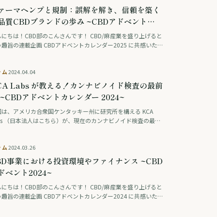
ァーマヘンプと規制：誤解を解き、信頼を築く
品質CBDブランドの歩み ~CBDアドベント
25~
んにちは！CBD部のこんさんです！ CBD/麻産業を盛り上げると
趣旨の連載企画 CBDアドベントカレンダー2025 に共感いた
、60年以上も歴史のある『Pharma Hemp』の日本支社『P …
ラム
2024.04.04
CA Labs が教える！カンナビノイド検査の最前
 ~CBDアドベントカレンダー 2024~
回は、アメリカ合衆国ケンタッキー州に研究所を構える KCA
abs （日本法人はこちら）が、現在のカンナビノイド検査の最前
をご紹介します。 ※本記事は、CBD部主催の”CBDアドベントカ
ダー2024“との連携記 …
ラム
2024.03.26
BD事業における投資環境やファイナンス ~CBD
ドベント2024~
んにちは！CBD部のこんさんです！ CBD/麻産業を盛り上げると
趣旨の連載企画 CBDアドベントカレンダー2024 に共感いた
、「飲むサウナ」でお馴染みのBECHILLを運営するC-position
会社 渡 …