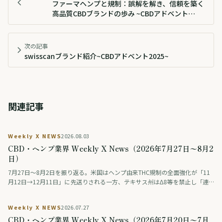
ファーマヘンプと規制：誤解を解き、信頼を築く
高品質CBDブランドの歩み ~CBDアドベント
2025~
次の記事
swisscanブランド紹介~CBDアドベント2025~
関連記事
Weekly X NEWS
2026.08.03
CBD・ヘンプ業界 Weekly X News（2026年7月27日〜8月2
日）
7月27日〜8月2日を振り返る。米国はヘンプ由来THC規制の全面強化が「11
月12日→12月11日」に先送りされる一方、テキサス州はΔ8等を禁止し「連
邦は緩め、州は締める」動きが交錯。連邦調査では毎日大麻を使う人が飲酒
を初めて上回った。ドイツは医療用大麻の花を公的保険の対象外に、タイは
Weekly X NEWS
2026.07.27
大麻・ヘンプ入り食品の広告を規制。日本では薬物をめぐる議論番組の後編
CBD・ヘンプ業界 Weekly X News（2026年7月20日〜7月
が話題になった。