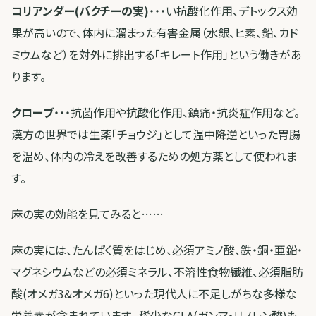
コリアンダー(パクチーの実)
・・・い抗酸化作用、デトックス効
果が高いので、体内に溜まった有害金属（水銀、ヒ素、鉛、カド
ミウムなど）を対外に排出する「キレート作用」という働きがあ
ります。
クローブ
・・・抗菌作用や抗酸化作用、鎮痛・抗炎症作用など。
漢方の世界では生薬「チョウジ」として温中降逆といった胃腸
を温め、体内の冷えを改善するための処方薬として使われま
す。
麻の実の効能を見てみると……
麻の実には、たんぱく質をはじめ、必須アミノ酸、鉄・銅・亜鉛・
マグネシウムなどの必須ミネラル、不溶性食物繊維、必須脂肪
酸(オメガ3&オメガ6)といった現代人に不足しがちな多様な
栄養素が含まれています。 稀少なGLA(ガンマ・リノレン酸)も