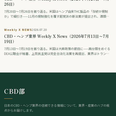
26日）
7月20日〜7月26日を振り返る。米国はヘンプ由来THC製品の「存続か規制
か」で綱引き——11月の規制強化を覆す超党派の新法案が提出され、酒類業
界の大手ロビーも合法維持を支持。医療分野では、THCとCBDを配合した治
験薬が認知症の興奮を約9割で改善したとの治験結果が学会で発表された（研
Weekly X NEWS
2026.07.20
究段階）。アジアではタイが、医療・健康目的に限り娯楽利用は認めない新
CBD・ヘンプ業界 Weekly X News（2026年7月13日〜7月
しい大麻規制法案を保健大臣に提出。日本では「大麻解禁は救いか破滅か」
を賛否の論者が議論する番組が話題となった。
19日）
7月13日〜7月19日を振り返る。米国は大麻政策の節目に——再分類をめぐる
DEA公聴会が結審、上院民主党は完全合法化法案を再提出、業界はトランプ
系政治団体に巨額を寄付、製薬・薬物検査業界は差し止めを提訴、連邦判事
はオハイオ州のヘンプ規制執行を差し止め。欧州では、スペインが標準化さ
れた大麻製剤（THC主体とCBD主体）を企業として初めて登録し、欧州有数
の医療大麻市場が動き出した。
CBD部
日本のCBD・ヘンプ業界の信頼できる情報について、業界・産業のハブの視
点からお届けします。