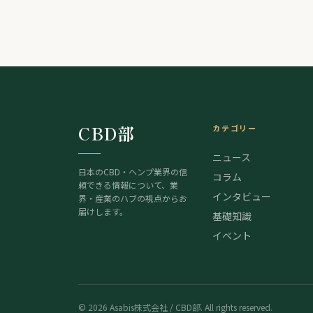
CBD部
カテゴリー
ニュース
日本のCBD・ヘンプ業界の信
コラム
頼できる情報について、業
インタビュー
界・産業のハブの視点からお
届けします。
基礎知識
イベント
©
2026
Asabis株式会社 / CBD部. All rights reserved.