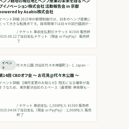
ヘンプ栽培の現在地とヘンプ産業の未来を語る ヘン
プイノベーション株式会社 活動報告会 in 京都
powered by Asabis株式会社
イベント詳細 2025年の新規制施行は、日本のヘンプ産業に
とって大きな転換点です。栽培現場では日々の試行錯誤が続
く一方、この植物が持つ産業・地域・環境へのポテンシャ
/
チケット 事前支払割引チケット ¥1500 販売終
ルには確かな手応えがあります。 本報告会では、これまで
2025.08.22
了当日支払チケット（現金 or PayPay） 販売終
の活動成果と、現場で直面しているリアルな課題、今後の
了
展望を共有します。栽培現場の「今」を、できるだけ臨場感
をもってお伝えします。 併せて、三重県の圃場における麻
の栽培・収穫を支えてく
終了
イベン
代々木公園 渋谷区代々木神園町２−１ Japan 地図を見る
ト
第14回 CBDオフ会 〜 お花見@代々木公園 〜
イベント詳細 【場所変更のお知らせ】雨天になる確率が高
そうなため、東京都渋谷区のスペース（最寄駅: 神泉駅もし
くは渋谷駅）屋内にて、映像によるバーチャル花見を実施し
ます。参加者の方には詳細の場所をPetixメッセージにてお
送りします。よろしくお願いいたします。 --- CBDアドベン
/
チケット 事前支払: 1,500円/人 ¥1500 販売終
トカレンダー2025連携企画として、「第14回 CBDオフ会 お
2025.04.06
了当日支払（現金 or PayPay）: 2,000円/人 販売
花見編」を開催いたします！CBD/カンナビノイド/ヘ
終了