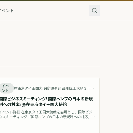
イベント
終了
イベ
在東京タイ王国大使館 領事部 品川区上大崎３丁目１４−６ Japan 地図を見る
ント
国際ビジネスミーティング「国際ヘンプの日本の新規
制への対応」@在東京タイ王国大使館
イベント詳細 在東京タイ王国大使館を会場とし、国際ビジ
ネスミーティング「国際ヘンプの日本の新規制への対応」
を開催いたします。本イベントは、昨年から今年にかけて段
階的に施行された日本の新たな規制を踏まえ、国際的なヘ
ンプおよびCBD製品のビジネスをいかに準拠させ、さらに