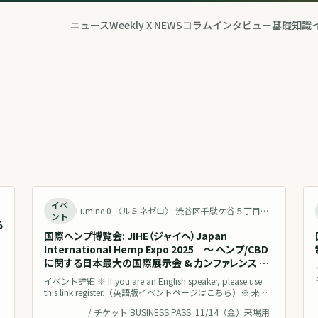
ニュース
Weekly X NEWS
コラム
インタビュー
基礎知識
了
終了
イベ
Lumine 0 〈ルミネゼロ〉 渋谷区千駄ケ谷５丁目２４−５５ NEWoMan Shinjuku 5F Japan 地図を見る
ント
る
国際ヘンプ博覧会: JIHE（ジャイヘ）Japan
International Hemp Expo 2025 〜 ヘンプ/CBD
に関する日本最大の国際展示会 & カンファレンス @
JR新宿駅直結 〜
ニ
イベント詳細 ※ If you are an English speaker, please use
this link register.（英語版イベントページはこちら）※ 来場
ル
者向けWEB版ガイドブックはこちら 2025年、改正法の施行
/
チケット BUSINESS PASS: 11/14（金）来場用
により、日本は「ヘンプ産業元年」として歴史的な転換点