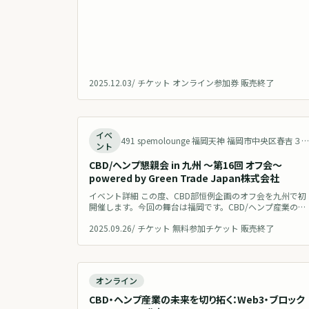
「Eybna（イブナ）」 です。 Eybna社は、AIとビッグデー
タを活用し、植物化学（フィトケミ
2025.12.03
/
チケット オンライン参加券 販売終了
終
イベ
491 spemolounge 福岡天神 福岡市中央区春吉３丁目２１−８ 春野南ビル 2f Japan 地図を
ント
CBD/ヘンプ懇親会 in 九州 〜第16回 オフ会〜
powered by Green Trade Japan株式会社
イベント詳細 この度、CBD部恒例企画のオフ会を九州で初
開催します。今回の舞台は福岡です。CBD/ヘンプ産業の更
なる発展のため、CBD/ヘンプ愛のある有志が集い、ざっく
2025.09.26
/
チケット 無料参加チケット 販売終了
ばらんに語り合い情報交換・交流・議論するための交流会
です。 CBD/ヘンプ初心者の方も歓迎です！第16回目のCB
オフ会開催となりますが、これまでのオフ会を通じて、新
なコラボ連携やお取引、新ブランド立ち上げのきっかけを
得たという声
終
オンライン
CBD・ヘンプ産業の未来を切り拓く：Web3・ブロック