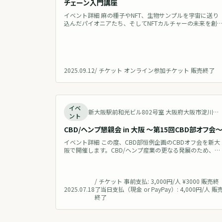
チェーン入門講座
イベント詳細 麻の種子やNFT、生物サンプルを宇宙に送り
込んだパイオニアたち、そしてNFTカルチャーの未来を創
するイノベーターたちから直接学びませんか？これらのブ
レークスルーは、あなたのビジネスをどう変えるのか？こ
の60分間のセッションで、Web3の未来へ一歩踏み出しま
ょう。 近年、NFTやメタバースといったバズワードが注目
集め、その原動力となっているWeb3に光が当たっていま
2025.09.12
/
チケット オンライン参加チケット 販売終了
す。Web3は
終
イベ
新大阪駅前和光ビル802号室 大阪府大阪市淀川区西中島7丁目6−12 Japan 地図を見る
ント
CBD/ヘンプ懇親会 in 大阪 ～第15回CBD部オフ会
イベント詳細 この度、CBD部恒例企画のCBDオフ会を新大
阪で開催します。CBD/ヘンプ産業の更なる発展のため、
CBD/ヘンプ愛のある有志が集い、ざっくばらんに語り合い
情報交換・交流・議論するための交流会です。 CBD初心者
の方も歓迎です！第15回目のCBDオフ会開催となります
/
チケット 事前支払: 3,000円/人 ¥3000 販売終
が、これまでのCBDオフ会を通じて、新たなコラボ連携や
2025.07.18
了当日支払（現金 or PayPay）: 4,000円/人 販
CBD新ブランド立ち上げのきっかけを得たという声も多数
終了
伺っておりま