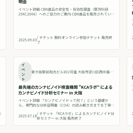
明会
イベント詳細 CBN食品の安全性・有効性調査（厚労科研
造
25KC2006）へのご協力のご案内 CBN食品を販売されてい
る事業者の皆様へ。本説明会では、「J-NEC2025（Japan
CBN Edible Cross-Sectional Survey 2025）」の実施概要・
し
参加方法・メリット（業界全体にとってのメリット、貴社
を
にとってのメリット）をご説明します。参加費は無料。所要
/
チケット 無料オンライン参加チケット 販売終
45分程度です。
2025.09.03
了
了
終了
イ
ベ
新大阪駅前和光ビル802号室 大阪市淀川区西中島7丁目6−12 新大阪駅前和光ビル802号室 Japan 地図を見る
ン
～
ト
最先端のカンナビノイド検査機関 "KCAラボ" による
カンナビノイド分析セミナー in 大阪
イベント詳細 「カンナビノイドって何？」という基礎か
ら、専門的な分析証明書（COA）の読み解き方までを丁寧
、
に解説。事業者はもちろん、製品選びに悩む消費者にとっ
売
/
チケット 「KCAラボ」によるカンナビノイド分
ても必見の内容です。 CBDビジネスの要となるCOAを、“添
2025.07.18
析セミナー in 大阪 販売終了
付資料”から“売上とブランドを左右する戦略ツール”へと変
える1時間。本講座では、KCAラボの専門家が実際の分析デ
ータを用いて、各検査項目の科学的背景や最新の国内法規制