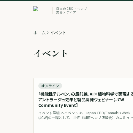
日本のCBD・ヘンプ
業界メディア
ホーム
イベント
イベント
終
オンライン
「機能性テルペン」の最前線。AI×植物科学で実現す
アントラージュ効果と製品開発ウェビナー【JCW
Community Event】
イベント詳細 本イベントは、Japan CBD/Cannabis Week
(JCW)の一環として、JIHE（国際ヘンプ博覧会）のコミュ
ティイベントとして開催されます。 ホストを務めるのは、
先日のJIHEにて、協賛プレゼントコーナーにて高品質なテ
ペンを提供し反響を呼んだテルペン・テクノロジー企業