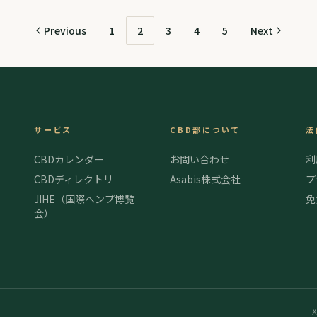
を分かりやすく解
Previous
1
2
3
4
5
Next
サービス
CBD部について
法
CBDカレンダー
お問い合わせ
利
CBDディレクトリ
Asabis株式会社
プ
JIHE（国際ヘンプ博覧
免
会）
X