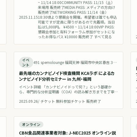
~ 11/14 18:00COMMUNITY PASS: 11/15（土）
を迎えます。この記念すべきタイミングにおいて、これまで
来場用 販売終了MEDIA PASS: メディアの方向け
業界において親しまれてきたCBDの体験型展示会「C
販売終了NETWORKING PASS: 11/14（金）
2025.11.15
18:30頃より懇親会を開催。希望者は誰でも申込
可能ですが定員に限りがあるので先着順。当日
払は5,000円。 ¥4500 ~ 11/14 18:00VIP PASS:
懇親会参加と有料フォーラム参加がセットにな
ったお得なパス ¥10000 販売終了 すべて見る
了
終了
イベ
見る
491 spemolounge 福岡天神 福岡市中央区春吉３丁目２１−８ 春野南ビル 2f Japan 地図を見る
ント
最先端のカンナビノイド検査機関 KCAラボ によるカ
ンナビノイド分析セミナー in 九州・福岡
イベント詳細 「カンナビノイドって何？」という基礎か
ら、専門的な分析証明書（COA）の読み解き方までを丁寧
に解説。事業者はもちろん、製品選びに悩む消費者にとっ
2025.09.26
/
チケット 無料参加チケット 販売終了
ても必見の内容です。 CBDビジネスの要となるCOAを、“添
D
付資料”から“売上とブランドを左右する戦略ツール”へと変
た
える1時間。本講座では、KCAラボの専門家が実際の分析デ
ータを用いて、各検査項目の科学的背景や最新の国内法規制
を分かりやすく解
了
終了
オンライン
CBN食品関連事業者対象: J-NEC2025 オンライン説