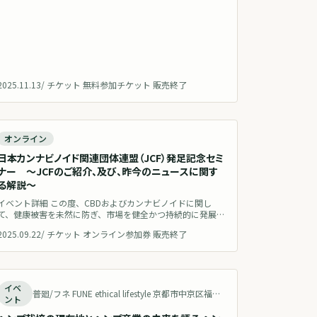
発展させていくかをテーマとしています。 アジアのヘンプ
産業をリードするタイ、世界最大の市場である米国、先進
的な取り組みを実践する欧州各
2025.11.13
/
チケット 無料参加チケット 販売終了
終了
オンライン
日本カンナビノイド関連団体連盟（JCF）発足記念セミ
ナー 〜JCFのご紹介、及び、昨今のニュースに関す
る解説〜
イベント詳細 この度、CBDおよびカンナビノイドに関し
て、健康被害を未然に防ぎ、市場を健全かつ持続的に発展さ
せることを理念として、国内の主要団体が連携して「日本カ
2025.09.22
/
チケット オンライン参加券 販売終了
ンナビノイド関連団体連盟（Japan Cannabinoid
Federation、略称: JCF）」を発足いたしました。 本ウェビ
ナーは、JCFの発足を記念し、当連盟の理念や活動内容を皆
様にご報告するものです。JCFが目指す未来や、事業
終了
イベ
普廻/フネ FUNE ethical lifestyle 京都市中京区福屋町７１７−１ Japan 地図を見る
ント