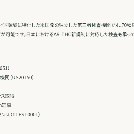
ビノイド領域に特化した米国発の独立した第三者検査機関です。70種
が可能です。日本におけるΔ9-THC新規制に対応した検査も承って
651）
（US20150）
ンス取得
ion理事
ス（#TEST0001）