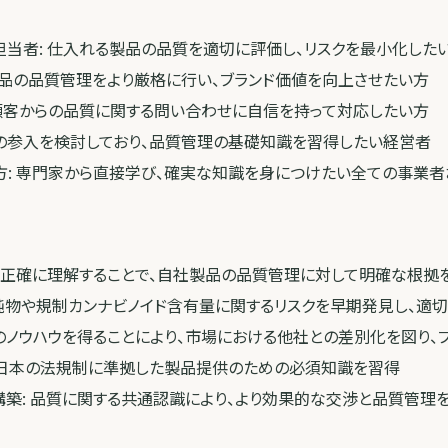
担当者: 仕入れる製品の品質を適切に評価し、リスクを最小化した
社製品の品質管理をより厳格に行い、ブランド価値を向上させたい方
 顧客からの品質に関する問い合わせに自信を持って対応したい方
への参入を検討しており、品質管理の基礎知識を習得したい経営者
方: 専門家から直接学び、確実な知識を身につけたい全ての事業
Aを正確に理解することで、自社製品の品質管理に対して明確な根拠
不純物や規制カンナビノイド含有量に関するリスクを早期発見し、適
のノウハウを得ることにより、市場における他社との差別化を図り、
 日本の法規制に準拠した製品提供のための必須知識を習得
築: 品質に関する共通認識により、より効果的な交渉と品質管理