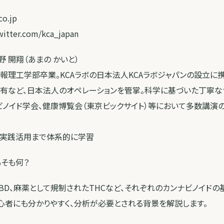
co.jp
tter.com/kca_japan
野 開翔（あまの かいと）
理工学部卒業。KCAラボの日本法人KCAラボジャパンの設立に携
有など、日本法人のオペレーションを管掌。科学に基づいた丁寧なサ
ノイド学会、健康博覧会（東京ビックサイト）等において多数講演
ら実践活用まで体系的に学習
もそも何？
BD、麻薬として規制されたTHCなど、それぞれのカンナビノイド
心者にも分かりやすく、分析が必要とされる背景を解説します。