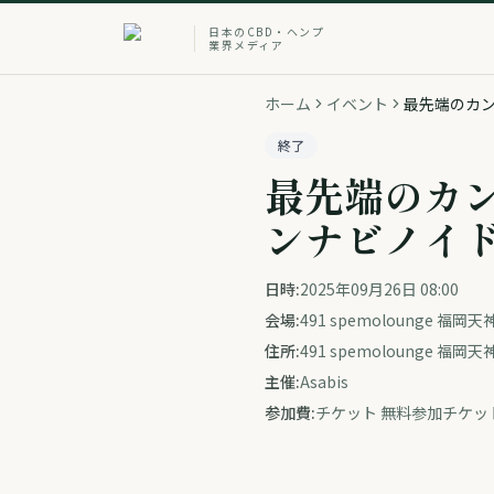
日本のCBD・ヘンプ
業界メディア
ホーム
イベント
最先端のカン
終了
最先端のカン
ンナビノイド
日時:
2025年09月26日 08:00
会場:
491 spemolounge 
住所:
491 spemolounge 
主催:
Asabis
参加費:
チケット 無料参加チケッ