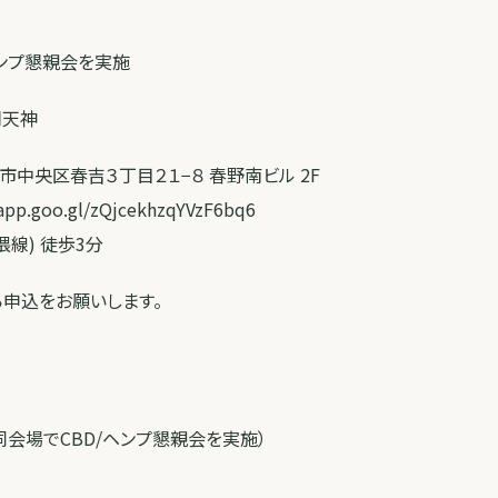
/ヘンプ懇親会を実施
福岡天神
福岡市中央区春吉３丁目２１−８ 春野南ビル 2F
app.goo.gl/zQjcekhzqYVzF6bq6
線) 徒歩3分
から申込をお願いします。
同会場でCBD/ヘンプ懇親会を実施）