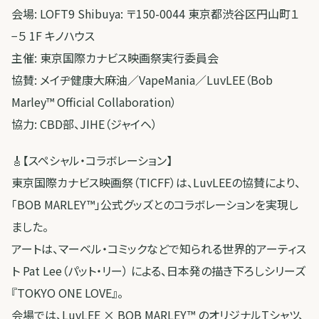
会場: LOFT9 Shibuya: 〒150-0044 東京都渋谷区円山町１
−５ 1F キノハウス
主催: 東京国際カナビス映画祭実行委員会
協賛: メイヂ健康大麻油／VapeMania／LuvLEE（Bob
Marley™ Official Collaboration）
協力: CBD部、JIHE（ジャイヘ）
🎸【スペシャル・コラボレーション】
東京国際カナビス映画祭（TICFF）は、LuvLEEの協賛により、
「BOB MARLEY™」公式グッズとのコラボレーションを実現し
ました。
アートは、マーベル・コミックなどで知られる世界的アーティス
ト Pat Lee（パット・リー） による、日本発の描き下ろしシリーズ
『TOKYO ONE LOVE』。
会場では、LuvLEE × BOB MARLEY™ のオリジナルTシャツ、