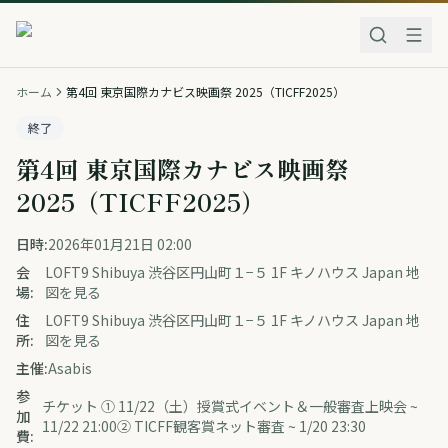
ホーム
第4回 東京国際カナビス映画祭 2025（TICFF2025）
終了
第4回 東京国際カナビス映画祭
2025（TICFF2025）
日時:
2026年01月21日 02:00
会
LOFT9 Shibuya 渋谷区円山町１−５ 1F キノハウス Japan 地
場:
図を見る
住
LOFT9 Shibuya 渋谷区円山町１−５ 1F キノハウス Japan 地
所:
図を見る
主催:
Asabis
参
チケット ① 11/22（土）授賞式イベント＆一般審査上映会 ~
加
11/22 21:00② TICFF観客賞ネット審査 ~ 1/20 23:30
費: