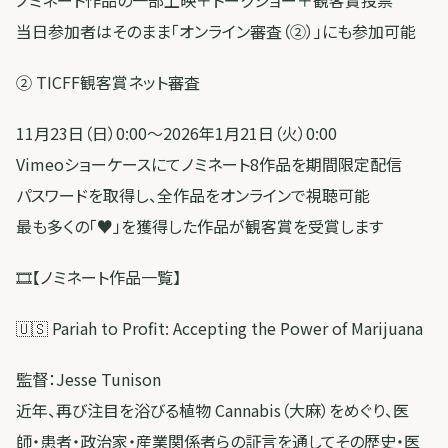
ノミネート作品の一部上映＋トークショー＋観客賞投票
当日参加者はそのまま「オンライン審査（②）」にも参加可能
② TICFF観客賞ネット審査
11月23日（日）0:00～2026年1月21日（火）0:00
Vimeoショーケースにてノミネート8作品を期間限定配信
パスワードを取得し、全作品をオンラインで視聴可能
最も多くの「♥」を獲得した作品が観客賞を受賞します
🎞【ノミネート作品一覧】
🇺🇸 Pariah to Profit: Accepting the Power of Marijuana
監督：Jesse Tunison
近年、再び注目を浴びる植物 Cannabis（大麻）をめぐり、医
師・患者・政治家・産業関係者らの証言を通してその歴史・医