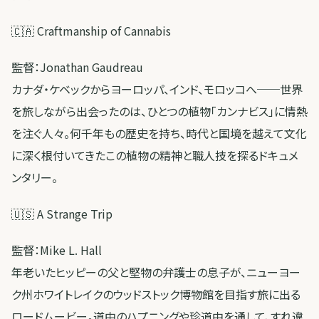
🇨🇦 Craftmanship of Cannabis
監督：Jonathan Gaudreau
カナダ・ケベックからヨーロッパ、インド、モロッコへ──世界
を旅しながら出会ったのは、ひとつの植物「カンナビス」に情熱
を注ぐ人々。何千年もの歴史を持ち、時代と国境を越えて文化
に深く根付いてきたこの植物の精神と職人技を探るドキュメ
ンタリー。
🇺🇸 A Strange Trip
監督：Mike L. Hall
年老いたヒッピーの父と堅物の弁護士の息子が、ニューヨー
ク州ホワイトレイクのウッドストック博物館を目指す旅に出る
ロードムービー。道中のハプニングや珍道中を通して、すれ違