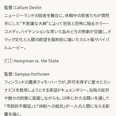
監督：Callum Devlin
ニュージーランドの田舎を舞台に、休暇中の若者たちが偶然
手にした“不思議な大麻”によって狂気と恐怖に陥るホラー・
コメディ。ハイテンションな笑いと血みどろの惨劇が交錯し、ド
ラッグ文化と人間の欲望を風刺的に描いたカルト風サバイバ
ルムービー。
🇫🇮 Hempman vs. the State
監督：Sampsa Huttunen
フィンランドの農家ティモ・ハーラが、許可を得ずに堂々とカン
ナビスを栽培しようとする実話ドキュメンタリー。当局の反対
や数々の妨害に直面しながらも、10年にわたる闘いを通して
「市民的不服従」と「体制への抵抗」が一人の人間に与える影
響を描く。