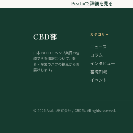
Peatixで詳細を見る
CBD部
カテゴリー
ニュース
日本のCBD・ヘンプ業界の信
コラム
頼できる情報について、業
インタビュー
界・産業のハブの視点からお
届けします。
基礎知識
イベント
©
2026
Asabis株式会社 / CBD部. All rights reserved.