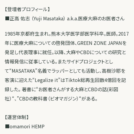
【登壇者プロフィール】
■正高 佑志 （Yuji Masataka） a.k.a.医療大麻のお医者さん
1985年京都府生まれ。熊本大学医学部医学科卒。医師。2017
年に医療大麻についての啓発団体、GREEN ZONE JAPANを
発足し代表理事に就任。以降、大麻やCBDについての研究と
情報発信に従事している。またサイドプロジェクトとし
て“MASATAKA”名義でラッパーとしても活動し、高樹沙耶を
客演に迎えた“Legalize it”はTiktok総再生回数4億回を記
録した。 著書に“お医者さんがする大麻とCBDの話(彩図
社）“、”CBDの教科書（ビオマガジン）“がある。
【運営体制】
■omamori HEMP