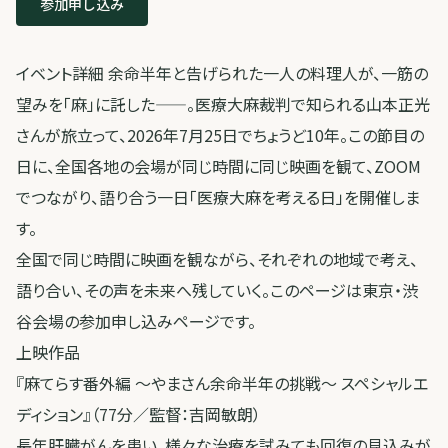
参加申し込み
イベント詳細 余命半年と告げられた一人の料理人が、一筋の
望みを「麻」に託した——。医療大麻裁判で知られる山本正光
さんが旅立って、2026年7月25日でちょうど10年。この節目の
日に、全国各地の会場が同じ時間に同じ映画を観て、ZOOM
でつながり、語り合う一日「医療大麻を考える日」を開催しま
す。
全国で同じ時間に映画を観ながら、それぞれの地域で考え、
語り合い、その声を未来へ残していく。このページは東京・渋
谷会場の参加申し込みページです。
上映作品
『麻てらす番外編 〜やまさん余命半年の挑戦〜 スペシャルエ
ディション』（77分／監督：吉岡敏朗）
長年肝臓がんを患い、様々な治療を試みても回復の見込みが