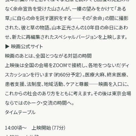
なく余命宣告を受けた山さんが、一縷の望みをかけて「ある
草」に自らの命を託す選択をする——その「余命」の間に撮影
された、彼と草の物語。山本正光さんの10年目の命日にあわ
せ、新たに再編集されたスペシャルバージョンを上映します。
▶ 映画公式サイト
映画のあとは、全国とつながる対話の時間
上映後は全国の会場をZOOMで接続し、各地をつないだディ
スカッションを行います（約60分予定）。医療大麻、終末医療、
患者支援、法制度、地域活動、ケアと尊厳——映画を入口に、
これからの社会のあり方をともに考えます。その後は東京会場
ならではのトーク・交流の時間へ。
タイムテーブル
14:00頃〜 上映開始（77分）