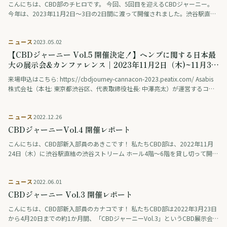
こんにちは、CBD部のチヒロです。 今回、5回目を迎えるCBDジャーニー。
今年は、2023年11月2日～3日の2日間に渡って開催されました。渋谷駅直結
の渋谷ストリーム ホール 4~6階を貸し切り、大賑わいを見せました！ …
ニュース
2023.05.02
【CBDジャーニー Vol.5 開催決定！】ヘンプに関する日本最
大の展示会&カンファレンス｜2023年11月2日（木)~11月3日
（祝）in渋谷ストリームホール
来場申込はこちら: https://cbdjourney-cannacon-2023.peatix.com/ Asabis
株式会社（本社: 東京都渋谷区、代表取締役社長: 中澤亮太）が運営するコミ
ュニティCBD …
ニュース
2022.12.26
CBDジャーニーVol.4 開催レポート
こんにちは、CBD部新入部員のあきこです！ 私たちCBD部は、2022年11月
24日（木）に渋谷駅直結の渋谷ストリーム ホール4階〜6階を貸し切って開催
しました！ 今回はこれまでのCBDジャーニーと異なり、一般社団法人 …
ニュース
2022.06.01
CBDジャーニー Vol.3 開催レポート
こんにちは、CBD部新入部員のカナコです！ 私たちCBD部は2022年3月23日
から4月20日までの約1か月間、「CBDジャーニーVol.3」というCBD展示会