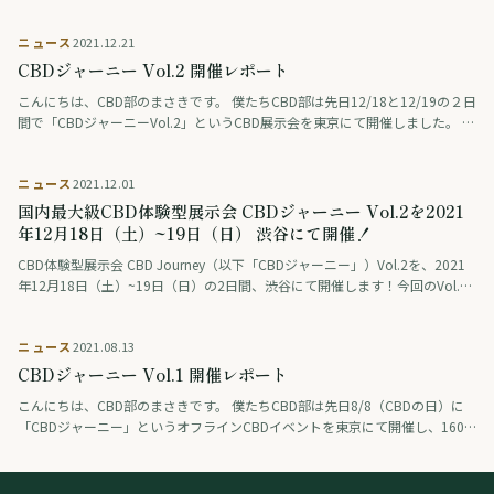
を、麻と由縁があるサブカルを代表する街、東京の下北沢にて開催 …
ニュース
2021.12.21
CBDジャーニー Vol.2 開催レポート
こんにちは、CBD部のまさきです。 僕たちCBD部は先日12/18と12/19の２日
間で「CBDジャーニーVol.2」というCBD展示会を東京にて開催しました。 ２
日間で合計500名以上が参加/申込、お笑い芸人・格闘家・ …
ニュース
2021.12.01
国内最大級CBD体験型展示会 CBDジャーニー Vol.2を2021
年12月18日（土）~19日（日） 渋谷にて開催！
CBD体験型展示会 CBD Journey（以下「CBDジャーニー」）Vol.2を、2021
年12月18日（土）~19日（日）の2日間、渋谷にて開催します！今回のVol.2
では、メインテーマとしてクリスマスやCBDの教育 …
ニュース
2021.08.13
CBDジャーニー Vol.1 開催レポート
こんにちは、CBD部のまさきです。 僕たちCBD部は先日8/8（CBDの日）に
「CBDジャーニー」というオフラインCBDイベントを東京にて開催し、160
名が申込、そして台風直撃という悪天候下で約100名が来場いただきまし …