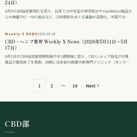
協会は登録抹消。国内外でカンナビノイド規制の見直しが加速した一週間を
24日）
総括する。
6月のCBN指定薬物化を控え、日本では中学生の停学処分やVapeMania製品か
らの微量THC・HHC検出など、CBN規制をめぐる議論が活発化。米国では大
麻をアルコール代替として選ぶ動きが拡大し、欧州ではフランスがCBDエデ
ィブル製品の販売を禁止。アジアではパタヤ市が大麻店に星付き認証制度を
Weekly X NEWS
2026.05.18
導入するなど、各国で規制と市場の転換期を迎えている。
CBD・ヘンプ業界 Weekly X News（2026年5月11日〜5月
17日）
6月1日のCBN指定薬物規制施行を3週間後に控え、CBDショップ各社が対象
商品の販売終了を発表。同時に日本初の医療大麻専門クリニック（オンライ
ン診療）が開業し、正高佑志医師が疋田医師にインタビュー。タイ政府はレ
クリエーション大麻合法化を改めて否定し、医療用販売を医療施設・薬局・
ハーブ医学店に限定する厳格化へ。米国ではメイン州ヘンプ法の抜け穴問
題、欧州ではEU Novel Food規制をめぐる綱引きが続く。5/11〜5/17の業界
1
2
10
Next
More pages
動向を地域別にまとめました。
CBD部