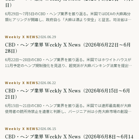
日）
6月29日〜7月5日のCBD・ヘンプ業界を振り返る。米国ではDEAの大麻再分
類ヒアリングが開幕し、政府自ら「大麻は酒より安全」と証言。司法省は反
対派の利害に踏み込んだ。ジョージア州は医療大麻を大幅拡大し、ドイツは
合法化後も若者の消費が急増しないとのデータを公表。タイは医療用大麻法
Weekly X NEWS
2026.06.29
を最終化へ。日本では薬物有害性ランキングが議論を呼んだ。
CBD・ヘンプ業界 Weekly X News（2026年6月22日〜6月
28日）
6月22日〜28日のCBD・ヘンプ業界を振り返る。米国ではホワイトハウスが
11月予定のヘンプ規制強化を見送り、超党派が大麻バンキング法案を提出。
アラスカ州は過去の有罪記録の抹消を法制化した。タイは大麻輸出が25.66億
バーツを突破し、日本では難治てんかんの臨床研究が前進した。
Weekly X NEWS
2026.06.22
CBD・ヘンプ業界 Weekly X News（2026年6月15日〜6月
21日）
6月15日〜21日のCBD・ヘンプ業界を振り返る。米国では連邦最高裁が大麻
使用者の銃所持禁止を違憲と判断し、バージニア州は小売大麻市場の創設で
合意。日本では大手メディアがCBN指定薬物化の経緯を検証し、タイは1,247
店超を検査した。
Weekly X NEWS
2026.06.15
CBD・ヘンプ業界 Weekly X News（2026年6月8日〜6月14