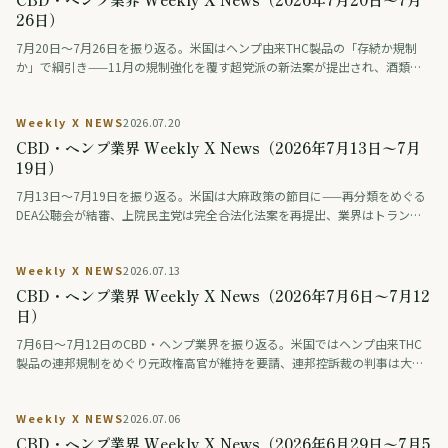
26日）
7月20日〜7月26日を振り返る。米国はヘンプ由来THC製品の「存続か規制
か」で綱引き——11月の規制強化を覆す超党派の新法案が提出され、酒類業
界の大手ロビーも合法維持を支持。医療分野では、THCとCBDを配合した治
験薬が認知症の興奮を約9割で改善したとの治験結果が学会で発表された（研
Weekly X NEWS
2026.07.20
究段階）。アジアではタイが、医療・健康目的に限り娯楽利用は認めない新
しい大麻規制法案を保健大臣に提出。日本では「大麻解禁は救いか破滅か」
CBD・ヘンプ業界 Weekly X News（2026年7月13日〜7月
を賛否の論者が議論する番組が話題となった。
19日）
7月13日〜7月19日を振り返る。米国は大麻政策の節目に——再分類をめぐる
DEA公聴会が結審、上院民主党は完全合法化法案を再提出、業界はトランプ
系政治団体に巨額を寄付、製薬・薬物検査業界は差し止めを提訴、連邦判事
はオハイオ州のヘンプ規制執行を差し止め。欧州では、スペインが標準化さ
Weekly X NEWS
2026.07.13
れた大麻製剤（THC主体とCBD主体）を企業として初めて登録し、欧州有数
の医療大麻市場が動き出した。
CBD・ヘンプ業界 Weekly X News（2026年7月6日〜7月12
日）
7月6日〜7月12日のCBD・ヘンプ業界を振り返る。米国ではヘンプ由来THC
製品の連邦規制をめぐり元政権高官が維持を要請、連邦控訴裁の判事は大麻
と銃を結ぶ前提に疑問を呈した。ドイツは医療大麻フラワーの保険償還を原
則廃止し、タイは栽培監督を強化。一方、日本では難治性てんかん向けCBD
Weekly X NEWS
2026.07.06
製剤の医師主導治験がAMEDの事業に採択され、医薬品開発が前進した。
CBD・ヘンプ業界 Weekly X News（2026年6月29日〜7月5