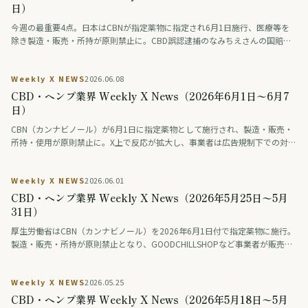
日）
今週の最重要4点。日本はCBNが指定薬物に指定され6月1日施行、医療等を
除き製造・販売・所持が原則禁止に。CBD誤認逮捕のなみちえさんの国賠訴
訟で東京地裁が東京都に賠償を命じた経緯がポリタスTVで公開。米国はヘン
プ由来THC規制(H.R.5371)が2026年11月発効へ、トランプ政権はCBD維持を
Weekly X NEWS
2026.06.08
要求。タイは合法化4年で医療用限定に転換し7000店超が閉店。
CBD・ヘンプ業界 Weekly X News（2026年6月1日〜6月7
日）
CBN（カンナビノール）が6月1日に指定薬物として施行され、製造・販売・
所持・使用が原則禁止に。X上で反応が拡大し、事業者は広告規制下での対応
を迫られている。米連邦ではヘンプ由来THCの総THC基準への厳格化が11月
発効を控える一方、ホワイトハウスはフルスペクトラムCBDの例外維持を議
Weekly X NEWS
2026.06.01
会に要請。欧州ではフランスがCBD食品の販売を禁止し、EU全体で規制強化
が進む。タイは医療目的限定への回帰を定着させた。国内外でカンナビノイ
CBD・ヘンプ業界 Weekly X News（2026年5月25日〜5月
ド規制の線引きが進んだ一週間を総括する。
31日）
厚生労働省はCBN（カンナビノール）を2026年6月1日付で指定薬物に施行。
製造・販売・所持が原則禁止となり、GOODCHILLSHOPなど事業者が販売終
了・廃棄を進める一方、約10億円規模の市場への影響と科学的根拠への疑問
の声も。米連邦では2026年11月12日発効予定の総THC基準改正でデルタ8等
Weekly X NEWS
2026.05.25
の約95%が規制対象に。タイは医療用大麻の処方箋義務化で約7,200店舗が
閉鎖。さらにバレー男子日本代表・佐藤駿一郎選手が大麻所持容疑で逮捕、
CBD・ヘンプ業界 Weekly X News（2026年5月18日〜5月