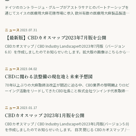
ドイツのカントラージュ・グループがアストラサナとのパートナーシップを
通じてスイスの医療用大麻花穂市場に参入 欧州有数の医療用大麻製品製造販
売メーカー「カントラージュ・グループ株式会社（以下カントラージュ）」
と、スイスの医 …
ニュース
2023.07.31
【最新版】CBDカオスマップ2023年7月版を公開
CBDカオスマップ / CBD Industry Landscapeの2023年7月版（バージョン
6.0）を作成しましたのでお知らせいたします。拡大版の画像はこちらからダ
ウンロードしてください。 目次 閉じる CBDカオ …
ニュース
2023.04.02
CBDに関わる法整備の現在地と未来予想図
70年以上ぶりの大麻取締法改正が間近に迫る中、CBD業界の黎明期よりロビ
ーイング活動をリードしてきたCBD社長こと株式会社ワンインチ代表取締役
柴田耕佑氏をスピーカーに迎え、これまでの活動の経緯や法整備に関する最
新情報、 …
ニュース
2023.01.17
CBDカオスマップ 2023年1月版を公開
CBDカオスマップ / CBD Industry Landscapeの2023年1月版(バージョン5.0)
を作成しましたのでお知らせいたします。 目次 閉じる CBDカオスマップ /
CBD Industry Lands …