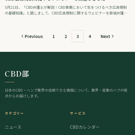
5月21日、「CBD弁護士が解説！CBD事業において気をつけるべき広告規制
の基礎知識」と題しまして、CBD広告規制に関するウェビナーを新城弁護士
と共に開催しました。計130名以上の方々に申込いただき大変な盛況でし
た。企画 …
Previous
1
2
3
4
Next
CBD部
日本のCBD・ヘンプ業界の信頼できる情報について、業界・産業のハブの視
点からお届けします。
カテゴリー
サービス
ニュース
CBDカレンダー