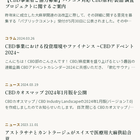
プロジェクトに関するご案内
昨年末に成立した大麻草関連の法改正に際して、その詳細に関する意見を募
集する「パブリックコメント」受付が5月30日に公表されました。その中
で、THC規制値については、現実的な管理・運用が難しいレベルでの非常に
低い数値が提示 …
コラム
2024.03.26
CBD事業における投資環境やファイナンス ~CBDアドベント
2024~
こんにちは！CBD部のこんさんです！ CBD/麻産業を盛り上げるという趣旨の
連載企画 CBDアドベントカレンダー2024 に共感いただき、「飲むサウナ」
でお馴染みのBECHILLを運営するC-position株式会社 渡 …
ニュース
2024.03.19
CBDカオスマップ 2024年1月版を公開
CBDカオスマップ / CBD Industry Landscapeの2024年1月版(バージョン7.0)
を作成しましたのでお知らせいたします。 目次 閉じる CBDカオスマップ /
CBD Industry Lands …
ニュース
2023.11.01
アストラサナとカントラージュがスイスで医療用大麻供給合
意