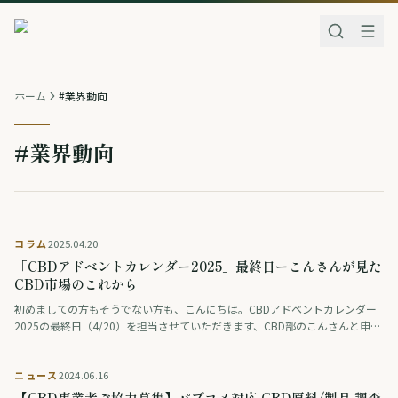
ホーム
#業界動向
#業界動向
コラム
2025.04.20
「CBDアドベントカレンダー2025」最終日ーこんさんが見た
CBD市場のこれから
初めましての方もそうでない方も、こんにちは。CBDアドベントカレンダー
2025の最終日（4/20）を担当させていただきます、CBD部のこんさんと申し
ます。 まずは本日を含めた28日間、本企画の趣旨にご賛同いただき寄稿にご
…
ニュース
2024.06.16
【CBD事業者ご協力募集】パブコメ対応 CBD原料/製品 調査