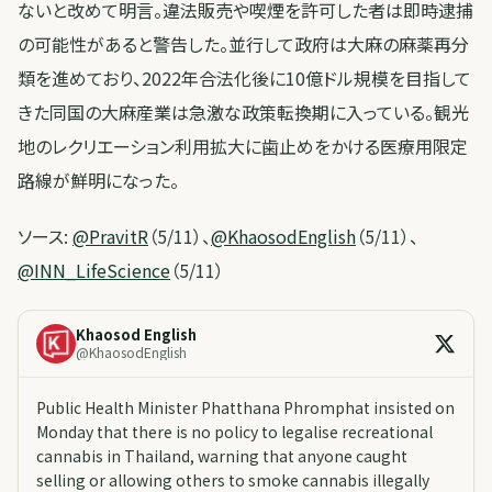
ないと改めて明言。違法販売や喫煙を許可した者は即時逮捕
の可能性があると警告した。並行して政府は大麻の麻薬再分
類を進めており、2022年合法化後に10億ドル規模を目指して
きた同国の大麻産業は急激な政策転換期に入っている。観光
地のレクリエーション利用拡大に歯止めをかける医療用限定
路線が鮮明になった。
ソース:
@PravitR
（5/11）、
@KhaosodEnglish
（5/11）、
@INN_LifeScience
（5/11）
Khaosod English
@
KhaosodEnglish
Public Health Minister Phatthana Phromphat insisted on
Monday that there is no policy to legalise recreational
cannabis in Thailand, warning that anyone caught
selling or allowing others to smoke cannabis illegally