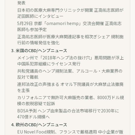
発表
日本初の医療大麻専門クリニックが開業 正高佑志医師が
疋田医師にインタビュー
5月29日 京都「omamori hemp」交流会開催 正高佑志
医師も参加予定
正高佑志医師が医療大麻関連記事を相次ぎシェア 規制施
行前の情報発信を強化
3
.
米国のCBD/ヘンプニュース
メイン州で「2018年ヘンプ法の抜け穴」悪用問題が浮上
中国系犯罪組織にライセンス発行
共和党議員のヘンプ規制法案、アルコール・大麻業界の
反対で難航
連邦法改正の声強まる オマル下院議員が大麻禁止法撤廃
を主張
カリフォルニアで無許可大麻販売の業者、8000万ドル規
模の脱税容疑で起訴
BDSA予測 ヘンプ由来製品の合法市場移行で2030年に
470億ドル規模へ
4
.
欧州のCBD/ヘンプニュース
EU Novel Food規制、フランスで厳格適用 中小企業が販