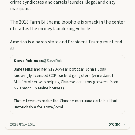
crime syndicates and cartels launder illegal and dirty
marijuana
The 2018 Farm Bill hemp loophole is smack in the center
of it all as the money laundering vehicle
America is a narco state and President Trump must end
it!
Steve Robinson
@
SteveRob
Janet Mills and her $170k/year pot czar John Hudak
knowingly licensed CCP-backed gangsters (while Janet
Mills’ brother was helping Chinese cannabis growers from
NY snatch up Maine houses).
Those licenses make the Chinese marijuana cartels all but
untouchable for state/local
2026年5月16日
Xで開く →