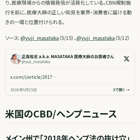
り、医療現場からの情報発信が活発化している。CBN規制施
行を前に、医療大麻の正しい知見を業界・消費者に届ける動
きの一環と位置付けられる。
ソース:
@yuji_masataka
（5/15）、
@yuji_masataka
（5/12）
正高佑志 a.k.a. MASATAKA 医療大麻のお医者さん
@
yuji_masataka
x.com/i/article/2017…
2026年5月15日
Xで開く →
米国のCBD/ヘンプニュース
メイン州で「2018年ヘンプ法の抜け穴」