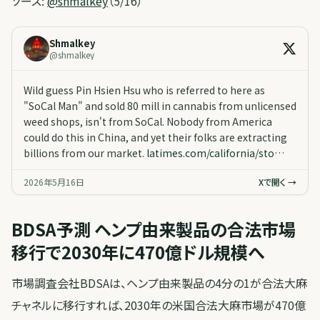
ソース:
@shmalkey
（5/16）
Shmalkey
@
shmalkey
Wild guess Pin Hsien Hsu who is referred to here as
"SoCal Man" and sold 80 mill in cannabis from unlicensed
weed shops, isn't from SoCal. Nobody from America
could do this in China, and yet their folks are extracting
billions from our market.
latimes.com/california/sto…
2026年5月16日
Xで開く →
BDSA予測 ヘンプ由来製品の合法市場
移行で2030年に470億ドル規模へ
市場調査会社BDSAは、ヘンプ由来製品の4分の1が合法大麻
チャネルに移行すれば、2030年の米国合法大麻市場が470億