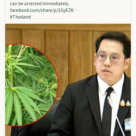
can be arrested immediately.
facebook.com/share/p/1GyEZ6…
#
Thailand