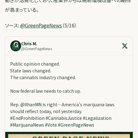
動きが活発化しており、産業界からは規制環境改善への期待
が高まっている。
ソース:
@GreenPageNews
（5/16）
Chris M.
@
GreenPageNews
Public opinion changed.
State laws changed.
The cannabis industry changed.
Now federal law needs to catch up.
Rep.
@
IlhanMN
is right—America’s marijuana laws
should reflect today, not yesterday.
#
EndProhibition
#
CannabisJustice
#
Legalization
#
MarijuanaNews
#
Vote
#
GreenPageNews