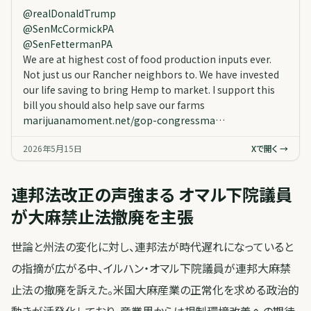
@
realDonaldTrump
@
SenMcCormickPA
@
SenFettermanPA
We are at highest cost of food production inputs ever.
Not just us our Rancher neighbors to. We have invested
our life saving to bring Hemp to market. I support this
bill you should also help save our farms
marijuanamoment.net/gop-congressma…
2026年5月15日
Xで開く →
連邦法改正の声強まる オマル下院議員
が大麻禁止法撤廃を主張
世論と州法の変化に対し、連邦法が時代遅れになっていると
の指摘が広がる中、イルハン・オマル下院議員が連邦大麻禁
止法の撤廃を訴えた。米国大麻産業の正常化を求める政治的