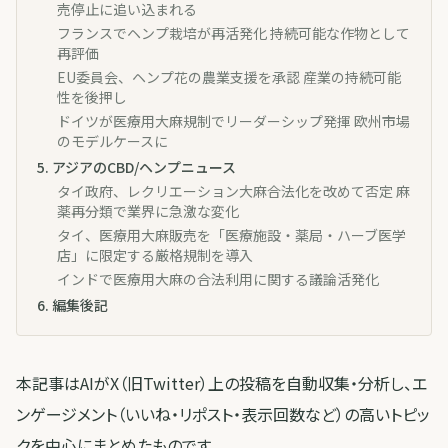
売停止に追い込まれる
フランスでヘンプ栽培が再活発化 持続可能な作物として
再評価
EU委員会、ヘンプ花の農業支援を承認 産業の持続可能
性を後押し
ドイツが医療用大麻規制でリーダーシップ発揮 欧州市場
のモデルケースに
5
.
アジアのCBD/ヘンプニュース
タイ政府、レクリエーション大麻合法化を改めて否定 麻
薬再分類で業界に急激な変化
タイ、医療用大麻販売を「医療施設・薬局・ハーブ医学
店」に限定する厳格規制を導入
インドで医療用大麻の合法利用に関する議論活発化
6
.
編集後記
本記事はAIがX（旧Twitter）上の投稿を自動収集・分析し、エ
ンゲージメント（いいね・リポスト・表示回数など）の高いトピッ
クを中心にまとめたものです。