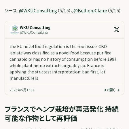
ソース:
@WKUConsulting
（5/15）、
@BelliereClaire
（5/15）
WKU Consulting
@
WKUConsulting
the EU novel food regulation is the root issue. CBD
isolate was classified as a novel food because purified
cannabidiol has no history of consumption before 1997.
whole plant hemp extracts arguably do. France is
applying the strictest interpretation: ban first, let
manufacturers
2026年5月15日
Xで開く →
フランスでヘンプ栽培が再活発化 持続
可能な作物として再評価