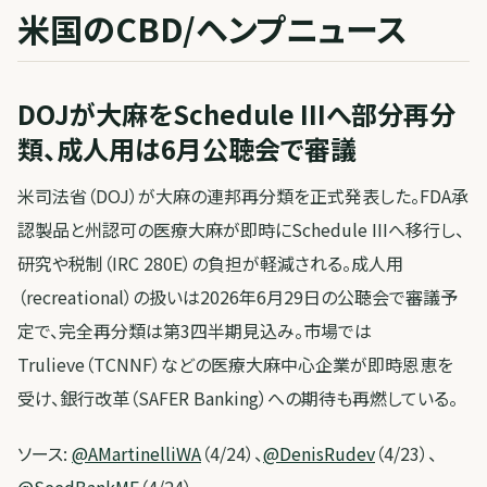
米国のCBD/ヘンプニュース
DOJが大麻をSchedule IIIへ部分再分
類、成人用は6月公聴会で審議
米司法省（DOJ）が大麻の連邦再分類を正式発表した。FDA承
認製品と州認可の医療大麻が即時にSchedule IIIへ移行し、
研究や税制（IRC 280E）の負担が軽減される。成人用
（recreational）の扱いは2026年6月29日の公聴会で審議予
定で、完全再分類は第3四半期見込み。市場では
Trulieve（TCNNF）などの医療大麻中心企業が即時恩恵を
受け、銀行改革（SAFER Banking）への期待も再燃している。
ソース:
@AMartinelliWA
（4/24）、
@DenisRudev
（4/23）、
@SeedBankME
（4/24）