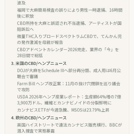
波及
福岡で大麻簡易検査の誤りにより男性一時逮捕、16時間
後に釈放
CBD所持を大麻と誤認され不当逮捕、アーティストが国
賠訴訟へ
微量THC入りブロードスペクトラムCBDで、てんかん児
の発作激減を母親が報告
CBDアドベントカレンダー2026完走、業界の「今」を
28日間で総括
3
.
米国のCBD/ヘンプニュース
DOJが大麻をSchedule IIIへ部分再分類、成人用は6月公
聴会で審議
Farm Bill ヘンプ改正案：11月の抜け穴閉鎖を巡り議会
で攻防
USDA 2026年ヘンプ産業レポート：生産額64%増の7億
3,900万ドル、繊維とカンナビノイドの分裂鮮明に
カンナビスETFが今週急騰、MSOSは23.79%上昇
4
.
欧州のCBD/ヘンプニュース
英国ハイストリートで違法カンナビス販売横行、BBCが
潜入捜査で実態暴露