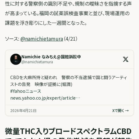
性に対する警察側の識別不足や、規制の曖昧さを指摘する声
が高まっている。福岡の試薬誤検査事案と並び、現場運用の
課題を浮き彫りにした一週間となった。
ソース:
@namichietamura
（4/21）
Namichie なみちえ@国賠訴訟中
@
namichietamura
CBDを大麻所持と疑われ 警察の不当逮捕で国と闘うアーティ
ストの告発 映像が証拠に(堀潤)
#
Yahooニュース
news.yahoo.co.jp/expert/article…
2026年4月21日
Xで開く →
微量THC入りブロードスペクトラムCBD