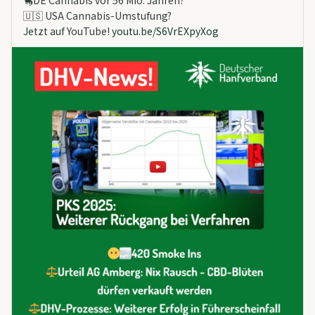
🇺🇸 USA Cannabis-Umstufung?
Jetzt auf YouTube!
youtu.be/S6VrEXpyXog