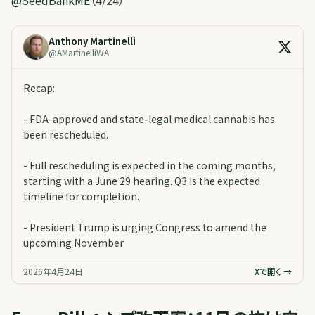
Anthony Martinelli
@
AMartinelliWA
Recap:
- FDA-approved and state-legal medical cannabis has
been rescheduled.
- Full rescheduling is expected in the coming months,
starting with a June 29 hearing. Q3 is the expected
timeline for completion.
- President Trump is urging Congress to amend the
upcoming November
2026年4月24日
Xで開く →