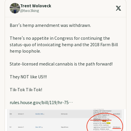
Trent Woloveck
@
two3king
Barr’s hemp amendment was withdrawn.
There’s no appetite in Congress for continuing the
status-quo of intoxicating hemp and the 2018 Farm Bill
hemp loophole.
State-licensed medical cannabis is the path forward!
They NOT like US!!!
Tik-Tok Tik-Tok!
rules.house.gov/bill/119/hr-75…