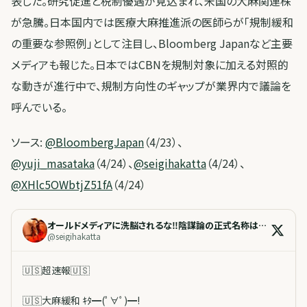
表した。研究促進と税制優遇が見込まれ、米国の大麻関連株
が急騰。日本国内では医療大麻推進派の医師らが「規制緩和
の重要な参照例」として注目し、Bloomberg Japanなど主要
メディアも報じた。日本ではCBNを規制対象に加える対照的
な動きが進行中で、規制方向性のギャップが業界内で議論を
呼んでいる。
ソース:
@BloombergJapan
（4/23）、
@yuji_masataka
（4/24）、
@seigihakatta
（4/24）、
@XHlc5OWbtjZ51fA
（4/24）
オールドメディアに洗脳されるな‼️陰謀論の正式名称は真相論です‼️
@
seigihakatta
🇺🇸超速報🇺🇸
🇺🇸大麻緩和 ｷﾀ━(ﾟ∀ﾟ)━!