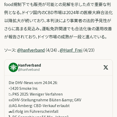
food規制下でも販売が可能との見解を示した点で重要な判
例となる。ドイツ国内のCBD市場は2024年の医療大麻合法化
以降拡大が続いており、本判決により事業者の法的予見性が
さらに高まる見込み。運転免許関連でも合法化後の運用改善
が報告されており、ドイツ市場の成熟が一段と進んでいる。
ソース:
@hanfverband
（4/24）、
@Hanf_Frei
（4/23）
Hanfverband
@
hanfverband
Die DHV-News vom 24.04.26:
💨420 Smoke Ins
📉PKS 2025: Weniger Verfahren
📜DHV-Stellungnahme Blüten &amp; GKV
⚖️AG Amberg: CBD-Verkauf erlaubt
🚗Erfolg im Führerscheinfall
🦕DE Cannabis vor 56 Mio. Jahren?