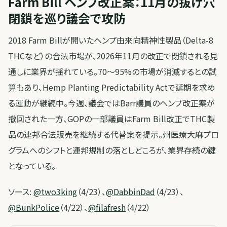
Farm Bill ヘンプ改正案：11月の抜け穴
閉鎖を巡り議会で攻防
2018 Farm Billが開いたヘンプ由来向精神性製品（Delta-8
THCなど）の合法市場が、2026年11月の改正で閉鎖される見
通しに業界が揺れている。70〜95%の市場が消滅するとの試
算もあり、Hemp Planting Predictability Actで延期を求め
る運動が継続中。今週、議会ではBarr議員のヘンプ改正案が
撤回された一方、GOPの一部議員はFarm Bill改正でTHC製
品の連邦合法販売を継続する代替案を提示。州医療大麻プロ
グラムへのシフトと連邦規制の落としどころが、業界存続の鍵
となっている。
ソース:
@two3king
（4/23）、
@DabbinDad
（4/23）、
@BunkPolice
（4/22）、
@filafresh
（4/22）