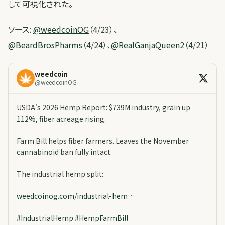
して可視化された。
ソース:
@weedcoinOG
（4/23）、
@BeardBrosPharms
（4/24）、
@RealGanjaQueen2
（4/21）
weedcoin
@
weedcoinOG
USDA's 2026 Hemp Report: $739M industry, grain up
112%, fiber acreage rising.
Farm Bill helps fiber farmers. Leaves the November
cannabinoid ban fully intact.
The industrial hemp split:
weedcoinog.com/industrial-hem…
#
IndustrialHemp
#
HempFarmBill