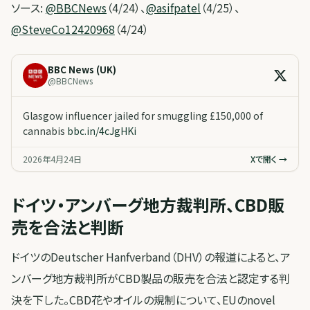
ソース:
@BBCNews
（4/24）、
@asifpatel
（4/25）、
@SteveCo12420968
（4/24）
BBC News (UK)
@
BBCNews
Glasgow influencer jailed for smuggling £150,000 of
cannabis
bbc.in/4cJgHKi
2026年4月24日
Xで開く →
ドイツ・アンバーグ地方裁判所、CBD販
売を合法と判断
ドイツのDeutscher Hanfverband（DHV）の報道によると、ア
ンバーグ地方裁判所がCBD製品の販売を合法と認定する判
決を下した。CBD花やオイルの規制について、EUのnovel