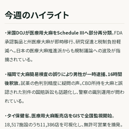
今週のハイライト
・
米国DOJが医療用大麻をSchedule IIIへ部分再分類
。FDA
承認製品と州医療大麻が即時移行、研究促進と税制負担軽
減へ。日本の医療大麻推進派からも規制議論への波及が指
摘されている。
・
福岡で大麻簡易検査の誤りにより男性が一時逮捕、16時間
後釈放
。試薬の色判別精度に疑問の声。CBD所持を大麻と誤
認された別件の国賠訴訟も話題化し、警察の識別運用が問わ
れている。
・
タイ保健省、医療用大麻販売店をGISで全国監視開始
。
18,517施設のうち11,386店を可視化し、無許可営業を摘発。