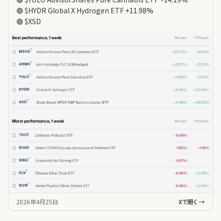
🟢 $HYDR Global X Hydrogen ETF +11.98%
🟢 $XSD
2026年4月25日
Xで開く →