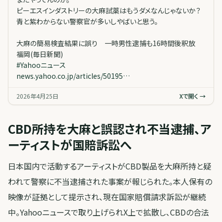
ピーエスインダストリーの大麻試薬はもうダメなんじゃないか？
青と紫わからない警察官が多いしやばいと思う。
大麻の簡易検査結果に誤り 一時男性逮捕も16時間後釈放
福岡(毎日新聞)
#
Yahooニュース
news.yahoo.co.jp/articles/50195…
2026年4月25日
Xで開く →
CBD所持を大麻と誤認され不当逮捕、ア
ーティストが国賠訴訟へ
日本国内で活動するアーティストがCBD製品を大麻所持と疑
われて警察に不当逮捕された事案が報じられた。本人保有の
映像が証拠として提示され、現在国家賠償請求訴訟が継続
中。Yahooニュースで取り上げられX上で拡散し、CBDの合法