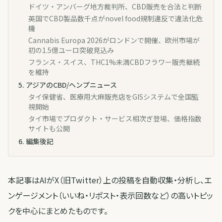
ドイツ・アンバーグ地方裁判所、CBD販売を合法と判断
英国でCBD製品数千点がnovel food規制違反で違法化危
機
Cannabis Europa 2026がロンドンで開催、欧州市場が
初の1.5億ユーロ突破見込み
フランス・スイス、THC1%未満CBDフラワー販売継続
を維持
5
.
アジアのCBD/ヘンプニュース
タイ保健省、医療用大麻販売店をGISシステムで全国監
視開始
タイ市場でプロダクト・サービス相次ぎ登場、価格指数
サイトも公開
6
.
編集後記
本記事はAIがX（旧Twitter）上の投稿を自動収集・分析し、エ
ンゲージメント（いいね・リポスト・表示回数など）の高いトピッ
クを中心にまとめたものです。