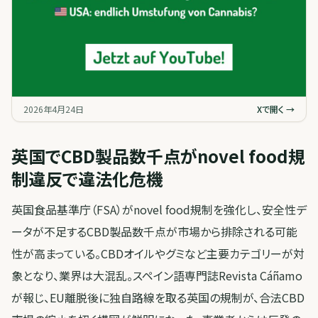
2026年4月24日
Xで開く →
英国でCBD製品数千点がnovel food規
制違反で違法化危機
英国食品基準庁（FSA）がnovel food規制を強化し、安全性デ
ータが不足するCBD製品数千点が市場から排除される可能
性が高まっている。CBDオイルやグミなど主要カテゴリーが対
象となり、業界は大混乱。スペイン語専門誌Revista Cáñamo
が報じ、EU離脱後に独自路線を取る英国の規制が、合法CBD