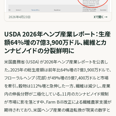
2026年4月23日
Xで開く →
USDA 2026年ヘンプ産業レポート：生産
額64%増の7億3,900万ドル、繊維とカ
ンナビノイドの分裂鮮明に
米国農務省（USDA）が2026年ヘンプ産業レポートを公表し
た。2025年の総生産額は前年比64%増の7億3,900万ドルで、
フローラルヘンプ（花部）が49%増の5億7,400万ドルと市場
を牽引。穀物は112%増と急伸した一方、繊維は減少し、産業
内の伸長分野が二極化している。11月のカンナビノイド規制
が市場に影を落とす中、Farm Bill改正による繊維農家支援が
期待されており、米国ヘンプ産業の構造転換が現実の数字と