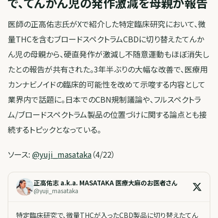
で、てんかん児の発作激減を母親が報告
医師の正高佑志氏がXで紹介した特定臨床研究において、微
量THCを含むブロードスペクトラムCBDに切り替えたてんか
ん児の母親から、硬直発作が激減し不随意運動もほぼ消失し
たとの報告が共有された。3年半ぶりの大幅な改善で、医療用
カンナビノイドの臨床的可能性を改めて示唆する内容として
業界内で話題に。日本でのCBN規制議論や、フルスペクトラ
ム/ブロードスペクトラム製品の位置づけに関する論点とも接
続するトピックとなっている。
ソース:
@yuji_masataka
（4/22）
正高佑志 a.k.a. MASATAKA 医療大麻のお医者さん
@
yuji_masataka
特定臨床研究で、微量THCが入ったCBD製品に切り替えたてん