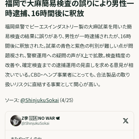
福岡で大麻簡易検査の誤りにより男性一
時逮捕、16時間後に釈放
福岡県警でピーエスインダストリー製の大麻試薬を用いた簡
易検査の結果に誤りがあり、男性が一時逮捕されたが、16時
間後に釈放された。試薬の青色と紫色の判別が難しい点が問
題視され、警察運用への疑問の声がX上で拡散。検査精度の
改善や、確定検査までの逮捕運用の見直しを求める意見が相
次いでいる。CBD・ヘンプ事業者にとっても、合法製品の取り
扱いリスクに直結する事案として関心が高い。
ソース:
@ShinjukuSokai
（4/25）
Z李 🇺🇦 NO WAR 🕊
@
ShinjukuSokai
またやってんのか。