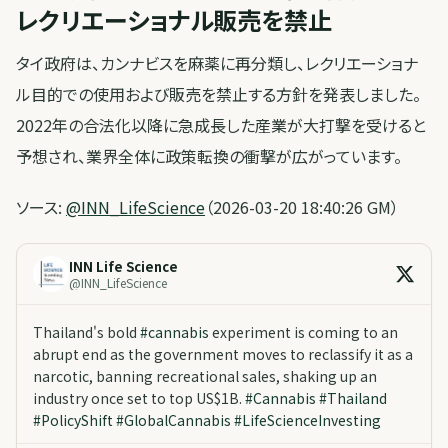
レクリエーショナル販売を禁止
タイ政府は、カンナビスを麻薬に再分類し、レクリエーショナ
ル目的での使用および販売を禁止する方針を発表しました。
2022年の合法化以降に急成長した産業が大打撃を受けると
予想され、業界全体に政策転換の衝撃が広がっています。
ソース:
@INN_LifeScience
（2026-03-20 18:40:26 GM）
INN Life Science
@
INN_LifeScience
Thailand's bold
#
cannabis
experiment is coming to an
abrupt end as the government moves to reclassify it as a
narcotic, banning recreational sales, shaking up an
industry once set to top US$1B.
#
Cannabis
#
Thailand
#
PolicyShift
#
GlobalCannabis
#
LifeScienceInvesting