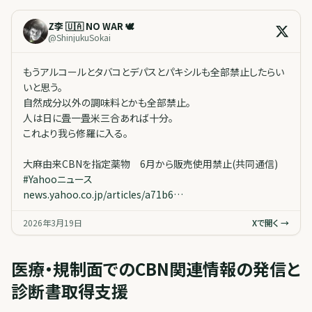
Z李 🇺🇦 NO WAR 🕊
@
ShinjukuSokai
もうアルコールとタバコとデパスとパキシルも全部禁止したらい
いと思う。
自然成分以外の調味料とかも全部禁止。
人は日に畳一畳米三合あれば十分。
これより我ら修羅に入る。
大麻由来CBNを指定薬物 6月から販売使用禁止(共同通信)
#
Yahooニュース
news.yahoo.co.jp/articles/a71b6…
2026年3月19日
Xで開く →
医療・規制面でのCBN関連情報の発信と
診断書取得支援