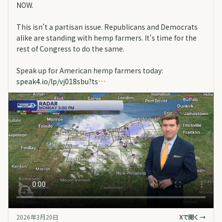
NOW.
This isn't a partisan issue. Republicans and Democrats
alike are standing with hemp farmers. It's time for the
rest of Congress to do the same.
Speak up for American hemp farmers today:
speak4.io/lp/vj018sbu?ts…
2026年3月20日
Xで開く →