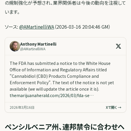
の規制強化が予想され、業界関係者は今後の動向を注視して
います。
ソース:
@AMartinelliWA
（2026-03-16 20:04:46 GM）
Anthony Martinelli
@
AMartinelliWA
The FDA has submitted a notice to the White House
Office of Information and Regulatory Affairs titled
"Cannabidiol (CBD) Products Compliance and
Enforcement Policy". The text of the notice is not yet
available (we will update the article once it is).
themarijuanaherald.com/2026/03/fda-se…
2026年3月16日
Xで開く →
ペンシルベニア州、連邦禁令に合わせヘ