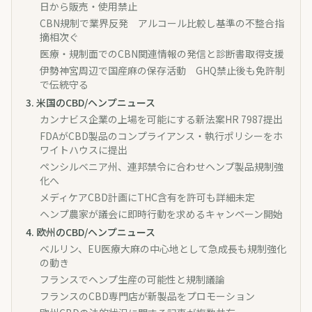
日から販売・使用禁止
CBN規制で業界反発 アルコール比較し基準の不整合指
摘相次ぐ
医療・規制面でのCBN関連情報の発信と診断書取得支援
伊勢神宮周辺で国産麻の保存活動 GHQ禁止後も免許制
で伝統守る
3
.
米国のCBD/ヘンプニュース
カンナビス企業の上場を可能にする新法案HR 7987提出
FDAがCBD製品のコンプライアンス・執行ポリシーをホ
ワイトハウスに提出
ペンシルベニア州、連邦禁令に合わせヘンプ製品規制強
化へ
メディケアCBD計画にTHC含有を許可も詳細未定
ヘンプ農家が議会に即時行動を求めるキャンペーン開始
4
.
欧州のCBD/ヘンプニュース
ベルリン、EU医療大麻の中心地として急成長も規制強化
の動き
フランスでヘンプ生産の可能性と規制議論
フランスのCBD専門店が新製品をプロモーション