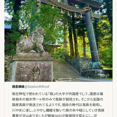
横倉繊維
@
SawtoothRoof
現在神社で使われている『麻』の大半が外国産でして、国産は隣
県栃木の栃木市一ヶ所のみで真麻が栽培され、そこから全国の
国産真麻が発送されてるようです。祖母の時代は真麻を栽培し
川や水に浸し、ふやかし繊維を裂いて麻の糸や紐にしていき真麻
農家が沢山ありましたが戦後GHQが麻栽培を禁止にし、沢