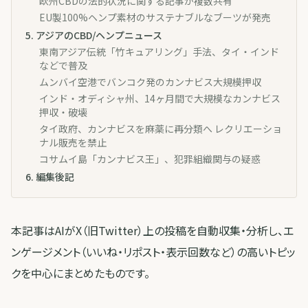
欧州CBDの法的状況に関する記事が複数共有
EU製100%ヘンプ素材のサステナブルなブーツが発売
5
.
アジアのCBD/ヘンプニュース
東南アジア伝統「竹キュアリング」手法、タイ・インド
などで普及
ムンバイ空港でバンコク発のカンナビス大規模押収
インド・オディシャ州、14ヶ月間で大規模なカンナビス
押収・破壊
タイ政府、カンナビスを麻薬に再分類へ レクリエーショ
ナル販売を禁止
コサムイ島「カンナビス王」、犯罪組織関与の疑惑
6
.
編集後記
本記事はAIがX（旧Twitter）上の投稿を自動収集・分析し、エ
ンゲージメント（いいね・リポスト・表示回数など）の高いトピッ
クを中心にまとめたものです。