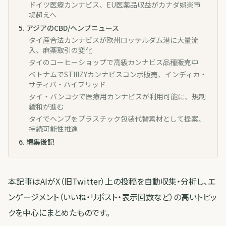
ドイツ医療カンナビス、EU医薬品収益がカナダ娯楽市
場超えへ
5
.
アジアのCBD/ヘンプニュース
タイ産合法カンナビスが欧州ロッテルダム港に大量流
入、麻薬取引の変化
タイのコーヒーショップで高級カンナビス品種販売中
ベトナムでSTIIIZYカンナビスコンボ販売、インディカ・
サティバ・ハイブリッド
タイ・バンコクで医療用カンナビスが利用可能に、規制
緩和が進む
タイでヘンプをプラスチック包装代替素材として提案、
持続可能性推進
6
.
編集後記
本記事はAIがX（旧Twitter）上の投稿を自動収集・分析し、エ
ンゲージメント（いいね・リポスト・表示回数など）の高いトピッ
クを中心にまとめたものです。