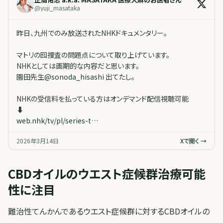
@
yuji_masataka
昨日、九州でのみ放送されたNHKドキュメンタリー。
マトリの囮捜査の問題点について取り上げています。
NHKとしては画期的な内容だと思います。
園田先生
@
sonoda_hisashi
出てたし。
NHKの受信料を払っている方はオンデマンド配信視聴可能
⬇️
web.nhk/tv/pl/series-t…
2026年3月14日
Xで開く →
CBDオイルのウエスト症候群治療可能
性に注目
難治性てんかんであるウエスト症候群に対するCBDオイルの