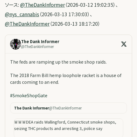
ソース:
@TheDankInformer
（2026-03-12 19:02:35）、
@nys_cannabis
（2026-03-13 17:30:03）、
@TheDankInformer
（2026-03-13 18:17:20）
The Dank Informer
@
TheDankInformer
The feds are ramping up the smoke shop raids.
The 2018 Farm Bill hemp loophole racket is a house of
cards coming to an end.
#
SmokeShopGate
The Dank Informer
@
TheDankInformer
🚨🚨🚨DEA raids Wallingford, Connecticut smoke shops,
seizing THC products and arresting 3, police say