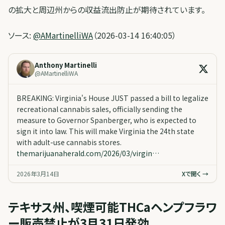
の拡大と周辺州からの収益流出防止が期待されています。
ソース:
@AMartinelliWA
（2026-03-14 16:40:05）
Anthony Martinelli
@
AMartinelliWA
BREAKING: Virginia's House JUST passed a bill to legalize
recreational cannabis sales, officially sending the
measure to Governor Spanberger, who is expected to
sign it into law. This will make Virginia the 24th state
with adult-use cannabis stores.
themarijuanaherald.com/2026/03/virgin…
2026年3月14日
Xで開く →
テキサス州、喫煙可能THCaヘンプフラワ
ー販売禁止が3月31日発効