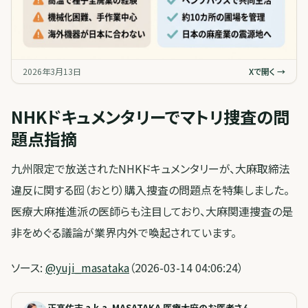
2026年3月13日
Xで開く →
NHKドキュメンタリーでマトリ捜査の問
題点指摘
九州限定で放送されたNHKドキュメンタリーが、大麻取締法
違反に関する囮（おとり）購入捜査の問題点を特集しました。
医療大麻推進派の医師らも注目しており、大麻関連捜査の是
非をめぐる議論が業界内外で喚起されています。
ソース:
@yuji_masataka
（2026-03-14 04:06:24）
正高佑志 a.k.a. MASATAKA 医療大麻のお医者さん