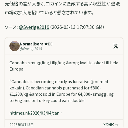
売価格の差が大きく、コカインに匹敵する高い収益性が違法
市場の拡大を招いていると懸念されています。
ソース:
@Sverige2019
（2026-03-13 17:07:30 GM）
Normalisera 🍁✌🏼
@
Sverige2019
Cannabis smuggling,tillgång &amp; kvalite-ökar till hela
Europa
"Cannabis is becoming nearly as lucrative (jmf med
kokain). Canadian cannabis purchased for €800-
€1,200/kg &amp; sold in Europe for €4,000- smuggling
to England or Turkey could earn double"
nltimes.nl/2026/03/04/can…
2026年3月13日
Xで開く →