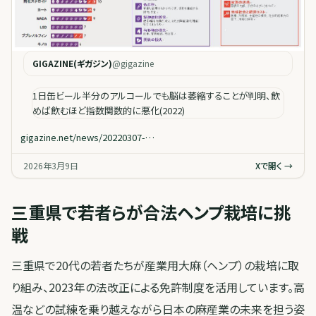
GIGAZINE(ギガジン)
@
gigazine
1日缶ビール半分のアルコールでも脳は萎縮することが判明、飲
めば飲むほど指数関数的に悪化(2022)
gigazine.net/news/20220307-…
2026年3月9日
Xで開く →
三重県で若者らが合法ヘンプ栽培に挑
戦
三重県で20代の若者たちが産業用大麻（ヘンプ）の栽培に取
り組み、2023年の法改正による免許制度を活用しています。高
温などの試練を乗り越えながら日本の麻産業の未来を担う姿