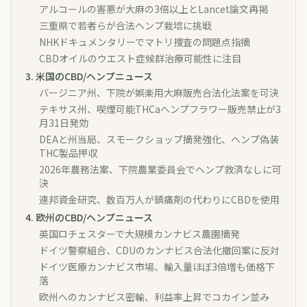
アルコールの害悪が大麻の3倍以上とLancet論文再掲
三重県で若者らが合法ヘンプ栽培に挑戦
NHKドキュメンタリーでマトリ捜査の問題点指摘
CBDオイルのウエスト症候群治療可能性に注目
3
.
米国のCBD/ヘンプニュース
バージニア州、下院が娯楽用大麻販売合法化法案を可決
テキサス州、喫煙可能THCaヘンプフラワー販売禁止が3
月31日発効
DEAと州当局、スモークショップ摘発強化、ヘンプ偽装
THC製品押収
2026年農務法案、下院農業委員会でヘンプ救済なしに可
決
連邦資金研究、数百万人が鎮痛剤の代わりにCBDを使用
4
.
欧州のCBD/ヘンプニュース
英国ロチェスターで大規模カンナビス農園摘発
ドイツ警察組合、CDUのカンナビス合法化撤回案に反対
ドイツ医療カンナビス市場、輸入量ほぼ3倍増も価格下
落
欧州へのカンナビス密輸、利益率上昇でコカイン並み