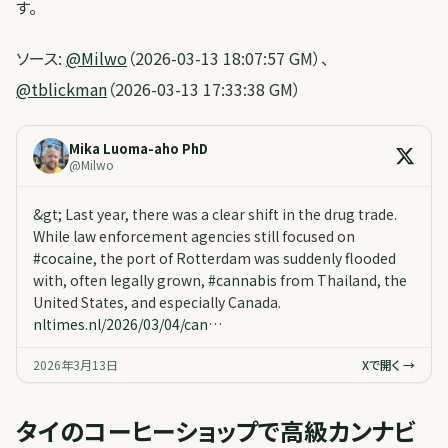
す。
ソース:
@Milwo
（2026-03-13 18:07:57 GM）、
@tblickman
（2026-03-13 17:33:38 GM）
Mika Luoma-aho PhD
@
Milwo
&gt; Last year, there was a clear shift in the drug trade.
While law enforcement agencies still focused on
#
cocaine
, the port of Rotterdam was suddenly flooded
with, often legally grown,
#
cannabis
from Thailand, the
United States, and especially Canada.
nltimes.nl/2026/03/04/can…
2026年3月13日
Xで開く →
タイのコーヒーショップで高級カンナビ