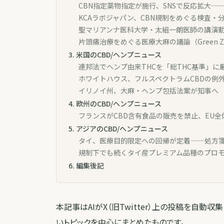
CBN指定薬物指定が施行、SNSで反応拡大—
KCAラボジャパン、CBN規制をめぐる検査・
聖マリアンナ医科大学・太組一朗医師の講演
片頭痛治療をめぐる医療大麻の議論（Green Zo
3
.
米国のCBD/ヘンプニュース
連邦法でヘンプ由来THCを「総THC基準」に厳
ホワイトハウス、フルスペクトラムCBDの例
イリノイ州、大麻・ヘンプ包括法案が知事へ
4
.
欧州のCBD/ヘンプニュース
フランスがCBD含有食品の販売を禁止、EU
5
.
アジアのCBD/ヘンプニュース
タイ、医療目的限定への回帰が定着——処方
規制下でも続くタイ産プレミアム品種のプロ
6
.
編集後記
本記事はAIがX（旧Twitter）上の投稿を自動
いトピックを中心にまとめたものです。