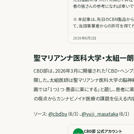
者の皆さんの参考になれば幸いで
※ 本記事は、先日のCBN製品か
て、当該事業者からの許可を得て作
2026年6月2日
聖マリアンナ医科大学・太組一朗
CBD部は、2026年3月に開催された「CBD・ヘ
開した。太組医師は聖マリアンナ医科大学の脳神
画では「1つ1つ 愚直に薬にする」と題し、患者
の視点からカンナビノイド医療の課題を伝える内
ソース:
@cbdbu
（6/3）、
@yuji_masataka
（6/1）
CBD部 公式アカウント