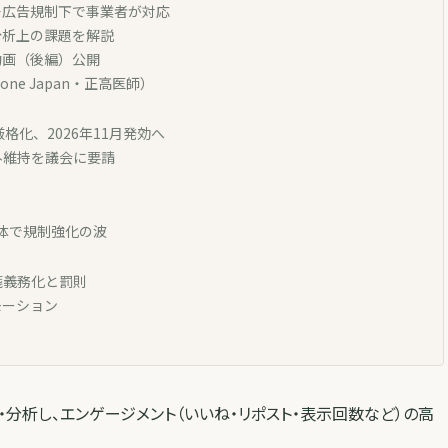
—広告規制下で事業者が対応
分析上の課題を解説
動画（後編）公開
ne Japan・正高医師）
格化、2026年11月発効へ
外維持を議会に要請
全体で規制強化の波
箋義務化と罰則
モーション
収集・分析し、エンゲージメント（いいね・リポスト・表示回数など）の高