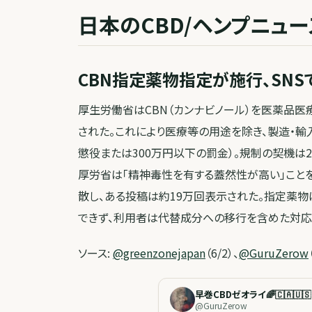
日本のCBD/ヘンプニュー
CBN指定薬物指定が施行、SN
厚生労働省はCBN（カンナビノール）を医薬品医療
された。これにより医療等の用途を除き、製造・輸
懲役または300万円以下の罰金）。規制の契機は
厚労省は「精神毒性を有する蓋然性が高い」こと
散し、ある投稿は約19万回表示された。指定薬
できず、利用者は代替成分への移行を含めた対応
ソース:
@greenzonejapan
（6/2）、
@GuruZerow
早巻CBDゼオライ🌈🇨🇦🇺🇸
@
GuruZerow