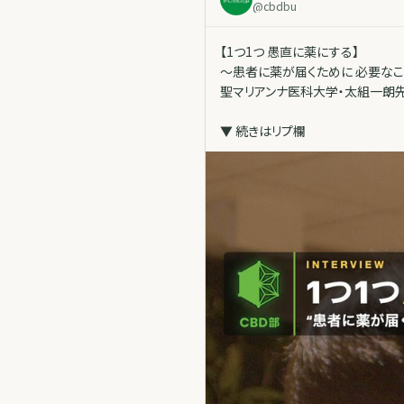
@
cbdbu
【1つ1つ 愚直に薬にする】
〜患者に薬が届くために 必要な
聖マリアンナ医科大学・太組一朗先
▼ 続きはリプ欄