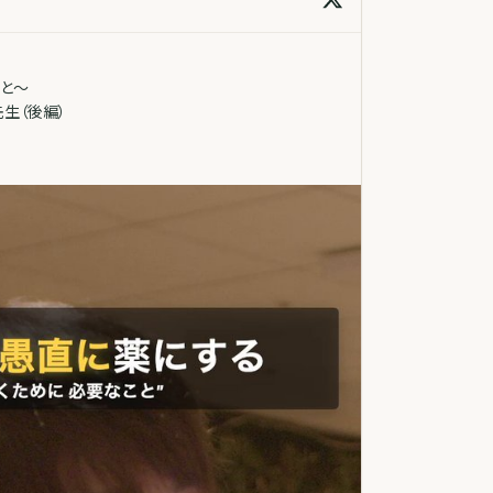
こと〜
生（後編）