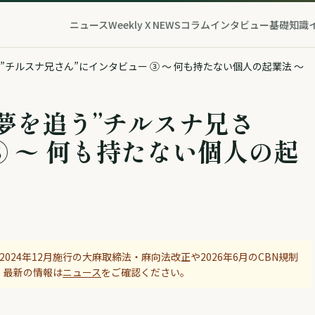
ニュース
Weekly X NEWS
コラム
インタビュー
基礎知識
チルスナ兄さん”にインタビュー ③ 〜 何も持たない個人の起業法 〜
夢を追う”チルスナ兄さ
③ 〜 何も持たない個人の起
024年12月施行の大麻取締法・麻向法改正や2026年6月のCBN規制
。最新の情報は
ニュース
をご確認ください。