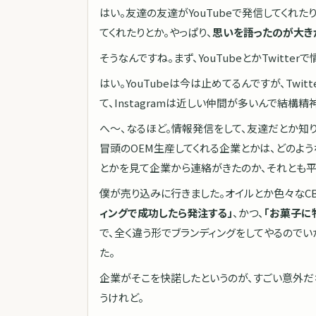
はい。友達の友達がYouTubeで発信してくれ
てくれたりとか。やっぱり、
思いを語ったのが大き
そうなんですね。まず、YouTubeとかTwitte
はい。YouTubeは今は止めてるんですが、Tw
て、Instagramは近しい仲間が多いんで結構
へ〜、なるほど。情報発信をして、友達だとか知
冒頭のOEM生産してくれる企業とかは、どのような
とかを見て企業から連絡がきたのか、それとも
僕が売り込みに行きました。オイルとか色々なC
ィングで成功したら発注する」
、かつ、
「お菓子に
で、全く違う形でブランディングをしてやるのでい
た。
企業がそこを快諾したというのが、すごい意外だ
うけれど。