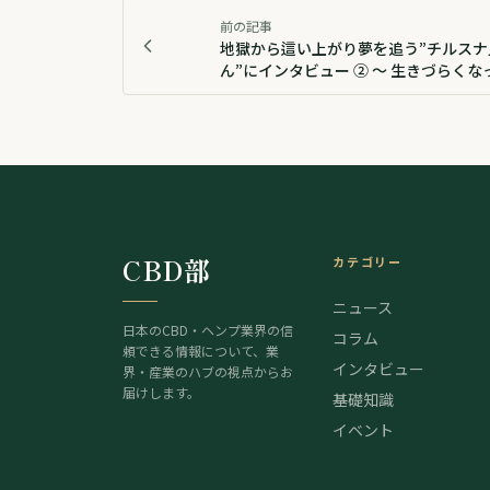
前の記事
地獄から這い上がり夢を追う”チルスナ
ん”にインタビュー ② 〜 生きづらくな
人を生きやすくする 〜
CBD部
カテゴリー
ニュース
日本のCBD・ヘンプ業界の信
コラム
頼できる情報について、業
インタビュー
界・産業のハブの視点からお
届けします。
基礎知識
イベント