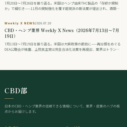
7月20日〜7月26日を振り返る。米国はヘンプ由来THC製品の「存続か規制
か」で綱引き——11月の規制強化を覆す超党派の新法案が提出され、酒類業
界の大手ロビーも合法維持を支持。医療分野では、THCとCBDを配合した治
験薬が認知症の興奮を約9割で改善したとの治験結果が学会で発表された（研
Weekly X NEWS
2026.07.20
究段階）。アジアではタイが、医療・健康目的に限り娯楽利用は認めない新
CBD・ヘンプ業界 Weekly X News（2026年7月13日〜7月
しい大麻規制法案を保健大臣に提出。日本では「大麻解禁は救いか破滅か」
を賛否の論者が議論する番組が話題となった。
19日）
7月13日〜7月19日を振り返る。米国は大麻政策の節目に——再分類をめぐる
DEA公聴会が結審、上院民主党は完全合法化法案を再提出、業界はトランプ
系政治団体に巨額を寄付、製薬・薬物検査業界は差し止めを提訴、連邦判事
はオハイオ州のヘンプ規制執行を差し止め。欧州では、スペインが標準化さ
れた大麻製剤（THC主体とCBD主体）を企業として初めて登録し、欧州有数
の医療大麻市場が動き出した。
CBD部
日本のCBD・ヘンプ業界の信頼できる情報について、業界・産業のハブの視
点からお届けします。