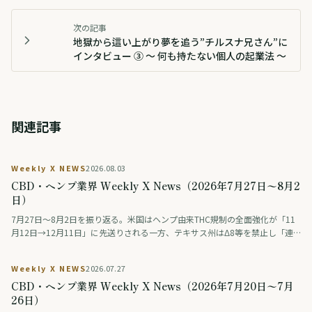
次の記事
地獄から這い上がり夢を追う”チルスナ兄さん”に
インタビュー ③ 〜 何も持たない個人の起業法 〜
関連記事
Weekly X NEWS
2026.08.03
CBD・ヘンプ業界 Weekly X News（2026年7月27日〜8月2
日）
7月27日〜8月2日を振り返る。米国はヘンプ由来THC規制の全面強化が「11
月12日→12月11日」に先送りされる一方、テキサス州はΔ8等を禁止し「連
邦は緩め、州は締める」動きが交錯。連邦調査では毎日大麻を使う人が飲酒
を初めて上回った。ドイツは医療用大麻の花を公的保険の対象外に、タイは
Weekly X NEWS
2026.07.27
大麻・ヘンプ入り食品の広告を規制。日本では薬物をめぐる議論番組の後編
CBD・ヘンプ業界 Weekly X News（2026年7月20日〜7月
が話題になった。
26日）