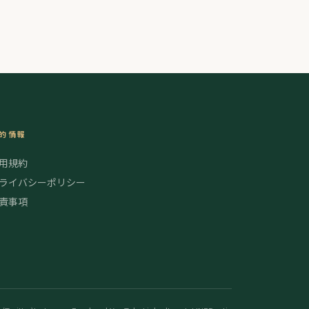
がら、CBD/カンナビノイド体験を日常生活の中に取り入れるこ
..
的情報
用規約
ライバシーポリシー
責事項