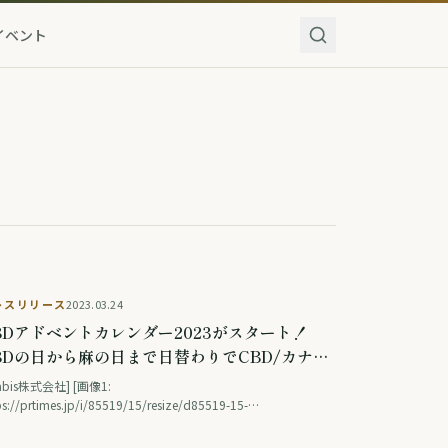
イベント
レスリリース
2023.03.24
BDアドベントカレンダー2023がスタート！
BDの日から麻の日まで日替わりでCBD/カナビ
関連コンテンツを発信！
sabis株式会社] [画像1:
ps://prtimes.jp/i/85519/15/resize/d85519-15-
ced8523353e32aa-0.png ] &nbsp; &nbsp;CBD（カンナビ
CBD（正式名称: カンナビジオール）とは、世界中