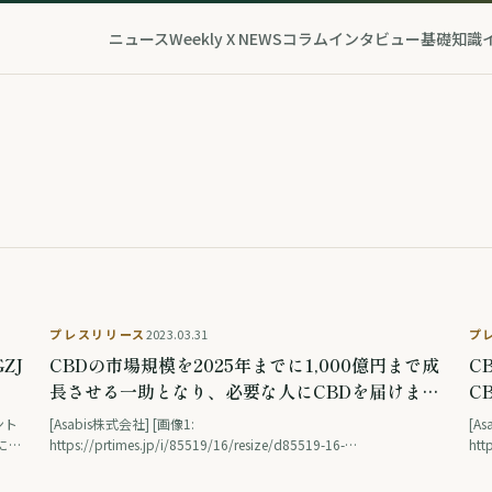
ニュース
Weekly X NEWS
コラム
インタビュー
基礎知識
プレスリリース
2023.03.31
プ
ZJ
CBDの市場規模を2025年までに1,000億円まで成
C
長させる一助となり、必要な人にCBDを届けま
C
す。
ス
ント
[Asabis株式会社] [画像1:
[A
3に開
https://prtimes.jp/i/85519/16/resize/d85519-16-
htt
…
8b1d9832149c9044dfbc-5.png ] &nbsp; 私たちについて ■CBD
60d8c
部とは Asabis株式会社が運営する麻由来の健康美容チル成分CBD
ジオール）とは 