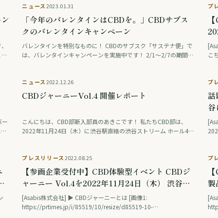
ニュース
2023.01.31
プ
で繋がるコミュ...
で注
ーン
「今年のバレンタインはCBDを。」CBDサブス
【
クのバレンタインキャンペーン
2
で、
バレンタインを特別なものに！ CBDのサブスク「サステナ便」で
[Asabis株
とこ
は、バレンタインキャンペーンを実施中です！ 2/1〜2/7の期間中
こちら
す！
にご注文いただいた方に、先着30名様限定で定価5,000円以上の
5/
CBD製品をバレンタインギフ …
htt
ニュース
2022.12.26
プ
CBDジャーニーVol.4 開催レポート
話
谷
ウ
(バー
こんにちは、CBD部新入部員のあきこです！ 私たちCBD部は、
[Asabis株式
域
じる
2022年11月24日（木）に渋谷駅直結の渋谷ストリーム ホール4
202
階〜6階を貸し切って開催しました！ 今回はこれまでのCBDジャ
htt
正
ーニーと異なり、一般社団法人 …
689b
プレスリリース
2022.08.25
プ
Vo
ニ
【参画企業受付中】CBD体験型イベント CBDジ
【
ー
ャーニー Vol.4を2022年11月24日（木） 渋谷に
製
を
て開催！会場は渋谷駅直結の渋谷ストリーム ホー
ィ
[Asabis株式会社] ▶︎ CBDジャーニーとは [画像1:
[As
ル4階~6階を貸し切り！
1
https://prtimes.jp/i/85519/10/resize/d85519-10-
htt
5d80ae0ad97bd781b5bb-0.png ] 旅は、出会いと発見と体験の
8de4