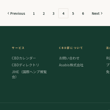
連続。CBDジャーニーは、旅するように、様々なCBDを感じるこ
な
と...
とが.
Previous
1
2
3
4
5
6
Next
サービス
CBD部について
法
CBDカレンダー
お問い合わせ
利
CBDディレクトリ
Asabis株式会社
プ
JIHE（国際ヘンプ博覧
免
会）