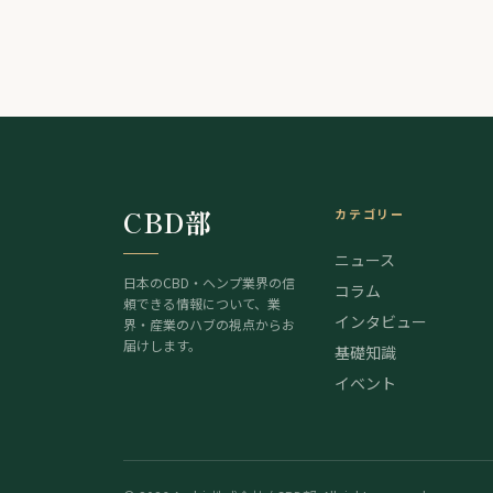
3a8d3e9195341fd74401-25.png ] 第４回目となるCBDジャーニ
ーVol.4では、渋谷駅直...
CBD部
カテゴリー
ニュース
日本のCBD・ヘンプ業界の信
コラム
頼できる情報について、業
インタビュー
界・産業のハブの視点からお
届けします。
基礎知識
イベント