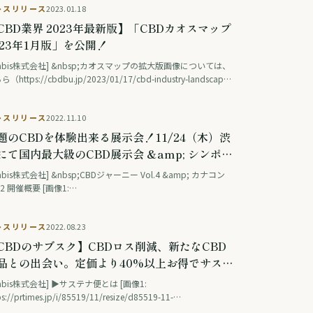
レスリリース
2023.01.18
目を...
CBD業界 2023年最新版】「CBDカオスマップ
023年1月版」を公開！
式会社] &nbsp;カオスマップの拡大版画像については、
（https://cbdbu.jp/2023/01/17/cbd-industry-landscape-
）にてご覧いただけます。 &nbsp; [画像1:
ps://prtimes.jp/i/85519/14/resize/d85519-14-d7154...
レスリリース
2022.11.10
題のCBDを体験出来る展示会！11/24（木）渋
にて国内最大級のCBD展示会 &amp; シンポジ
ムを開催。50社以上のCBD企業参画や、各領
会社] &nbsp;CBDジャーニー Vol.4 &amp; カナコン
の有識者登壇。最新トレンドや来年に迫る法改
2 開催概要 [画像1:
ps://prtimes.jp/i/85519/13/resize/d85519-13-
を読み解く。
d50ebb01bba1a962-1.png ] 第4回目となるCBDジャーニー
レスリリース
2022.08.23
l.4では、渋谷駅直結の...
CBDのサブスク】CBDロス削減、新たなCBD
品との出会い。定価より40%以上お得でサステ
ナブルなCBDの定期便「サステナ便」を先着
abis株式会社] ▶︎サステナ便とは [画像1:
00名様限定で8月23日よりリリース！
ps://prtimes.jp/i/85519/11/resize/d85519-11-
dd83d038abbbb9ac-2.png ] ロス削減という社会貢献をし