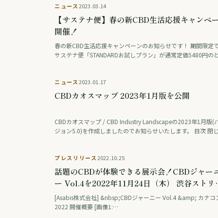
ニュース
2023.03.14
【サステナ便】春の新CBD生活応援キャンペ
開催！
春の新CBD生活応援キャンペーンのお知らせです！ 期間限定
サステナ便「STANDARDお試しプラン」が通常定価5480円の
ろ、なんと4500円も割引されたお値打ち価格でお届けできま
この機会に、CBD製品を手軽 …
ニュース
2023.01.17
CBDカオスマップ 2023年1月版を公開
CBDカオスマップ / CBD Industry Landscapeの2023年1月版
ジョン5.0)を作成しましたのでお知らせいたします。 目次 閉
CBDカオスマップ / CBD Industry Lands …
プレスリリース
2022.10.25
話題のCBDが体験できる展示会！CBDジャー
ー Vol.4を2022年11月24日（木） 渋谷ストリ
ム ホールにて開催！同会場にてカナコン2022
[Asabis株式会社] &nbsp;CBDジャーニー Vol.4 &amp; カナコン
同時開催！【来場者受付中】
2022 開催概要 [画像1:
https://prtimes.jp/i/85519/12/resize/d85519-12-