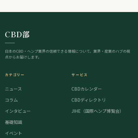
はオハイオ州のヘンプ規制執行を差し止め。欧州では、スペインが標準化さ
れた大麻製剤（THC主体とCBD主体）を企業として初めて登録し、欧州有数
の医療大麻市場が動き出した。
CBD部
日本のCBD・ヘンプ業界の信頼できる情報について、業界・産業のハブの視
点からお届けします。
カテゴリー
サービス
ニュース
CBDカレンダー
コラム
CBDディレクトリ
インタビュー
JIHE（国際ヘンプ博覧会）
基礎知識
イベント