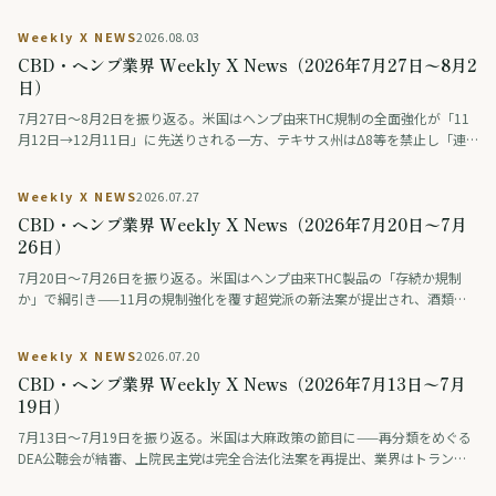
Weekly X NEWS
2026.08.03
CBD・ヘンプ業界 Weekly X News（2026年7月27日〜8月2
日）
7月27日〜8月2日を振り返る。米国はヘンプ由来THC規制の全面強化が「11
月12日→12月11日」に先送りされる一方、テキサス州はΔ8等を禁止し「連
邦は緩め、州は締める」動きが交錯。連邦調査では毎日大麻を使う人が飲酒
を初めて上回った。ドイツは医療用大麻の花を公的保険の対象外に、タイは
Weekly X NEWS
2026.07.27
大麻・ヘンプ入り食品の広告を規制。日本では薬物をめぐる議論番組の後編
CBD・ヘンプ業界 Weekly X News（2026年7月20日〜7月
が話題になった。
26日）
7月20日〜7月26日を振り返る。米国はヘンプ由来THC製品の「存続か規制
か」で綱引き——11月の規制強化を覆す超党派の新法案が提出され、酒類業
界の大手ロビーも合法維持を支持。医療分野では、THCとCBDを配合した治
験薬が認知症の興奮を約9割で改善したとの治験結果が学会で発表された（研
Weekly X NEWS
2026.07.20
究段階）。アジアではタイが、医療・健康目的に限り娯楽利用は認めない新
CBD・ヘンプ業界 Weekly X News（2026年7月13日〜7月
しい大麻規制法案を保健大臣に提出。日本では「大麻解禁は救いか破滅か」
を賛否の論者が議論する番組が話題となった。
19日）
7月13日〜7月19日を振り返る。米国は大麻政策の節目に——再分類をめぐる
DEA公聴会が結審、上院民主党は完全合法化法案を再提出、業界はトランプ
系政治団体に巨額を寄付、製薬・薬物検査業界は差し止めを提訴、連邦判事