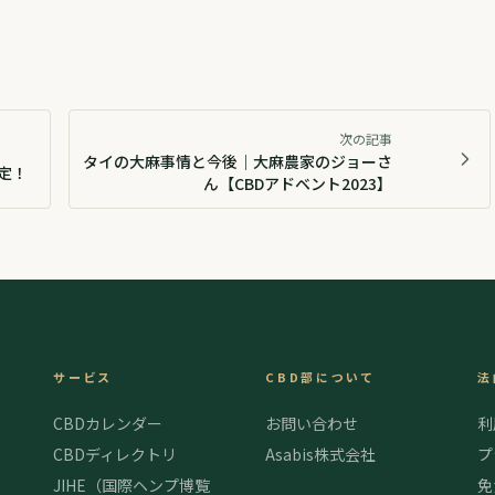
次の記事
タイの大麻事情と今後｜大麻農家のジョーさ
決定！
ん【CBDアドベント2023】
サービス
CBD部について
法
CBDカレンダー
お問い合わせ
利
CBDディレクトリ
Asabis株式会社
プ
JIHE（国際ヘンプ博覧
免