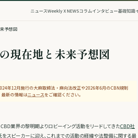
ニュース
Weekly X NEWS
コラム
インタビュー
基礎知識
未来予想図
備の現在地と未来予想図
24年12月施行の大麻取締法・麻向法改正や2026年6月のCBN規制
。最新の情報は
ニュース
をご確認ください。
CBD業界の黎明期よりロビーイング活動をリードしてきた
CBD社
氏
をスピーカーに迎え、これまでの活動の経緯や法整備に関する最