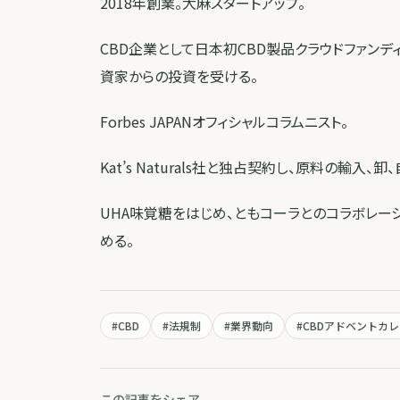
2018年創業。大麻スタートアップ。
CBD企業として日本初CBD製品クラウドファン
資家からの投資を受ける。
Forbes JAPANオフィシャルコラムニスト。
Kat’s Naturals社と独占契約し、原料の輸
UHA味覚糖をはじめ、ともコーラとのコラボレー
める。
#
CBD
#
法規制
#
業界動向
#
CBDアドベントカ
この記事をシェア