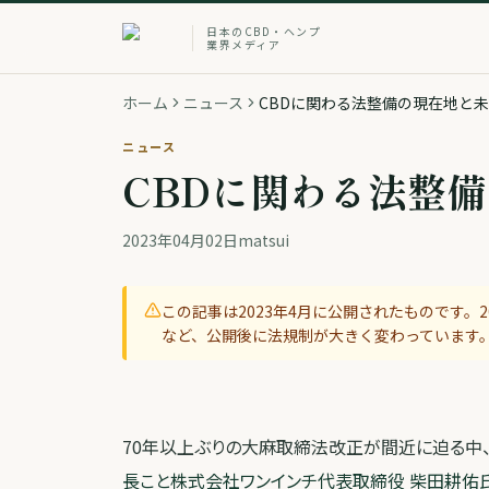
日本のCBD・ヘンプ
業界メディア
ホーム
ニュース
CBDに関わる法整備の現在地と
ニュース
CBDに関わる法整
2023年04月02日
matsui
この記事は
2023年4月
に公開されたものです。20
など、公開後に法規制が大きく変わっています
70年以上ぶりの大麻取締法改正が間近に迫る中、
長こと株式会社ワンインチ代表取締役 柴田耕佑