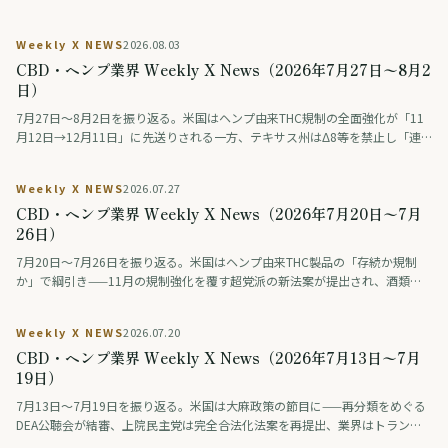
Weekly X NEWS
2026.08.03
CBD・ヘンプ業界 Weekly X News（2026年7月27日〜8月2
日）
7月27日〜8月2日を振り返る。米国はヘンプ由来THC規制の全面強化が「11
月12日→12月11日」に先送りされる一方、テキサス州はΔ8等を禁止し「連
邦は緩め、州は締める」動きが交錯。連邦調査では毎日大麻を使う人が飲酒
を初めて上回った。ドイツは医療用大麻の花を公的保険の対象外に、タイは
Weekly X NEWS
2026.07.27
大麻・ヘンプ入り食品の広告を規制。日本では薬物をめぐる議論番組の後編
CBD・ヘンプ業界 Weekly X News（2026年7月20日〜7月
が話題になった。
26日）
7月20日〜7月26日を振り返る。米国はヘンプ由来THC製品の「存続か規制
か」で綱引き——11月の規制強化を覆す超党派の新法案が提出され、酒類業
界の大手ロビーも合法維持を支持。医療分野では、THCとCBDを配合した治
験薬が認知症の興奮を約9割で改善したとの治験結果が学会で発表された（研
Weekly X NEWS
2026.07.20
究段階）。アジアではタイが、医療・健康目的に限り娯楽利用は認めない新
CBD・ヘンプ業界 Weekly X News（2026年7月13日〜7月
しい大麻規制法案を保健大臣に提出。日本では「大麻解禁は救いか破滅か」
を賛否の論者が議論する番組が話題となった。
19日）
7月13日〜7月19日を振り返る。米国は大麻政策の節目に——再分類をめぐる
DEA公聴会が結審、上院民主党は完全合法化法案を再提出、業界はトランプ
系政治団体に巨額を寄付、製薬・薬物検査業界は差し止めを提訴、連邦判事