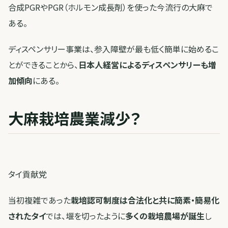
合成PGRやPGR（ホルモン成長剤）を使った今流行の大麻で
ある。
ディスペンサリー事業は、参入障壁が最も低く簡単に始めるこ
とができることから、
日本人経営によるディスペンサリーも増
加傾向
にある。
大麻栽培農業減少？
タイ貢献党
当初複雑であった
栽培認可制度は合法化と共に簡素・簡易化
されたタイ
では、堰を切ったように
多くの栽培農場が誕生
し