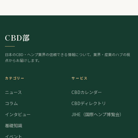
はオハイオ州のヘンプ規制執行を差し止め。欧州では、スペインが標準化さ
れた大麻製剤（THC主体とCBD主体）を企業として初めて登録し、欧州有数
の医療大麻市場が動き出した。
CBD部
日本のCBD・ヘンプ業界の信頼できる情報について、業界・産業のハブの視
点からお届けします。
カテゴリー
サービス
ニュース
CBDカレンダー
コラム
CBDディレクトリ
インタビュー
JIHE（国際ヘンプ博覧会）
基礎知識
イベント