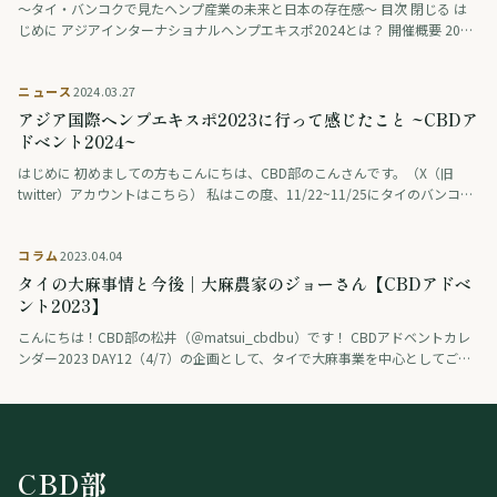
〜タイ・バンコクで見たヘンプ産業の未来と日本の存在感〜 目次 閉じる は
じめに アジアインターナショナルヘンプエキスポ2024とは？ 開催概要 2023
年までの歩み オープニングセレモニーの見どころ：ゴールデンヘンプのフ …
ニュース
2024.03.27
アジア国際ヘンプエキスポ2023に行って感じたこと ~CBDア
ドベント2024~
はじめに 初めましての方もこんにちは、CBD部のこんさんです。（X（旧
twitter）アカウントはこちら） 私はこの度、11/22~11/25にタイのバンコク
（クイーン・シリキット・ナショナル・コンベンション・センター） …
コラム
2023.04.04
タイの大麻事情と今後｜大麻農家のジョーさん【CBDアドベ
ント2023】
こんにちは！CBD部の松井（＠matsui_cbdbu）です！ CBDアドベントカレ
ンダー2023 DAY12（4/7）の企画として、タイで大麻事業を中心としてご活
躍されているジョーさんにコラムを執筆していただきました！ …
CBD部