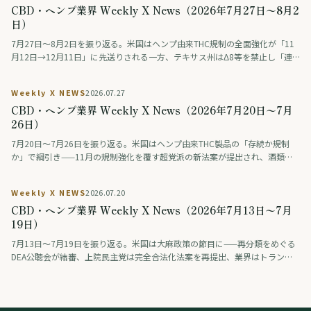
CBD・ヘンプ業界 Weekly X News（2026年7月27日〜8月2
日）
7月27日〜8月2日を振り返る。米国はヘンプ由来THC規制の全面強化が「11
月12日→12月11日」に先送りされる一方、テキサス州はΔ8等を禁止し「連
邦は緩め、州は締める」動きが交錯。連邦調査では毎日大麻を使う人が飲酒
を初めて上回った。ドイツは医療用大麻の花を公的保険の対象外に、タイは
Weekly X NEWS
2026.07.27
大麻・ヘンプ入り食品の広告を規制。日本では薬物をめぐる議論番組の後編
CBD・ヘンプ業界 Weekly X News（2026年7月20日〜7月
が話題になった。
26日）
7月20日〜7月26日を振り返る。米国はヘンプ由来THC製品の「存続か規制
か」で綱引き——11月の規制強化を覆す超党派の新法案が提出され、酒類業
界の大手ロビーも合法維持を支持。医療分野では、THCとCBDを配合した治
験薬が認知症の興奮を約9割で改善したとの治験結果が学会で発表された（研
Weekly X NEWS
2026.07.20
究段階）。アジアではタイが、医療・健康目的に限り娯楽利用は認めない新
CBD・ヘンプ業界 Weekly X News（2026年7月13日〜7月
しい大麻規制法案を保健大臣に提出。日本では「大麻解禁は救いか破滅か」
を賛否の論者が議論する番組が話題となった。
19日）
7月13日〜7月19日を振り返る。米国は大麻政策の節目に——再分類をめぐる
DEA公聴会が結審、上院民主党は完全合法化法案を再提出、業界はトランプ
系政治団体に巨額を寄付、製薬・薬物検査業界は差し止めを提訴、連邦判事
はオハイオ州のヘンプ規制執行を差し止め。欧州では、スペインが標準化さ
れた大麻製剤（THC主体とCBD主体）を企業として初めて登録し、欧州有数
の医療大麻市場が動き出した。