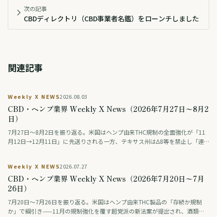
次の記事
CBDディレクトリ（CBD事業者名鑑）をローンチしました
関連記事
Weekly X NEWS
2026.08.03
CBD・ヘンプ業界 Weekly X News（2026年7月27日〜8月2
日）
7月27日〜8月2日を振り返る。米国はヘンプ由来THC規制の全面強化が「11
月12日→12月11日」に先送りされる一方、テキサス州はΔ8等を禁止し「連
邦は緩め、州は締める」動きが交錯。連邦調査では毎日大麻を使う人が飲酒
を初めて上回った。ドイツは医療用大麻の花を公的保険の対象外に、タイは
Weekly X NEWS
2026.07.27
大麻・ヘンプ入り食品の広告を規制。日本では薬物をめぐる議論番組の後編
CBD・ヘンプ業界 Weekly X News（2026年7月20日〜7月
が話題になった。
26日）
7月20日〜7月26日を振り返る。米国はヘンプ由来THC製品の「存続か規制
か」で綱引き——11月の規制強化を覆す超党派の新法案が提出され、酒類業