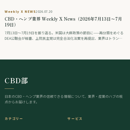
界の大手ロビーも合法維持を支持。医療分野では、THCとCBDを配合した治
験薬が認知症の興奮を約9割で改善したとの治験結果が学会で発表された（研
Weekly X NEWS
2026.07.20
究段階）。アジアではタイが、医療・健康目的に限り娯楽利用は認めない新
CBD・ヘンプ業界 Weekly X News（2026年7月13日〜7月
しい大麻規制法案を保健大臣に提出。日本では「大麻解禁は救いか破滅か」
を賛否の論者が議論する番組が話題となった。
19日）
7月13日〜7月19日を振り返る。米国は大麻政策の節目に——再分類をめぐる
DEA公聴会が結審、上院民主党は完全合法化法案を再提出、業界はトランプ
系政治団体に巨額を寄付、製薬・薬物検査業界は差し止めを提訴、連邦判事
はオハイオ州のヘンプ規制執行を差し止め。欧州では、スペインが標準化さ
れた大麻製剤（THC主体とCBD主体）を企業として初めて登録し、欧州有数
の医療大麻市場が動き出した。
CBD部
日本のCBD・ヘンプ業界の信頼できる情報について、業界・産業のハブの視
点からお届けします。
カテゴリー
サービス