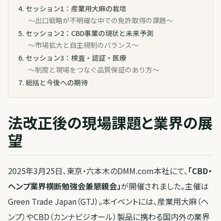
4
.
セッション1：産業用大麻の栽培
〜出口戦略が不明確な中での免許取得の課題〜
5
.
セッション2：CBD事業の現状と未来予測
〜市場拡大と自主規制のバランス〜
6
.
セッション3：検査・認証・医療
〜制度と現場をつなぐ品質保証のあり方〜
7
.
総括と今後への期待
法改正後の現場課題と業界の展
望
2025年3月25日、東京・六本木のDMM.com本社にて、
「CBD・
ヘンプ業界横断勉強会兼懇親会」
が開催されました。主催は
Green Trade Japan（GTJ）。本イベントには、産業用大麻（ヘ
ンプ）やCBD（カンナビジオール）製品に携わる国内外の業界