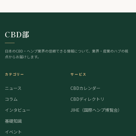
はオハイオ州のヘンプ規制執行を差し止め。欧州では、スペインが標準化さ
れた大麻製剤（THC主体とCBD主体）を企業として初めて登録し、欧州有数
の医療大麻市場が動き出した。
CBD部
日本のCBD・ヘンプ業界の信頼できる情報について、業界・産業のハブの視
点からお届けします。
カテゴリー
サービス
ニュース
CBDカレンダー
コラム
CBDディレクトリ
インタビュー
JIHE（国際ヘンプ博覧会）
基礎知識
イベント