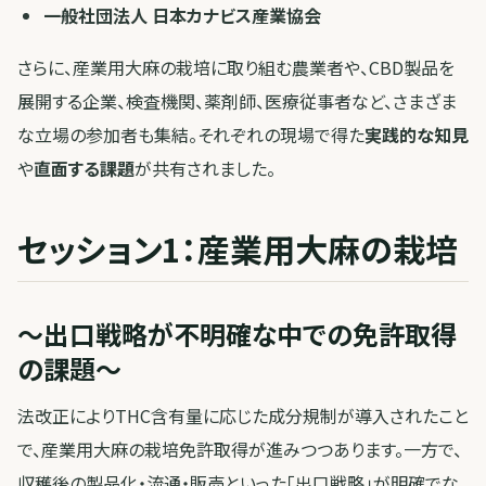
一般社団法人 日本カナビス産業協会
さらに、産業用大麻の栽培に取り組む農業者や、CBD製品を
展開する企業、検査機関、薬剤師、医療従事者など、さまざま
な立場の参加者も集結。それぞれの現場で得た
実践的な知見
や
直面する課題
が共有されました。
セッション1：産業用大麻の栽培
〜出口戦略が不明確な中での免許取得
の課題〜
法改正によりTHC含有量に応じた成分規制が導入されたこと
で、産業用大麻の栽培免許取得が進みつつあります。一方で、
収穫後の製品化・流通・販売といった「出口戦略」が明確でな