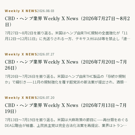
Weekly X NEWS
2026.08.03
CBD・ヘンプ業界 Weekly X News（2026年7月27日〜8月2
日）
7月27日〜8月2日を振り返る。米国はヘンプ由来THC規制の全面強化が「11
月12日→12月11日」に先送りされる一方、テキサス州はΔ8等を禁止し「連
邦は緩め、州は締める」動きが交錯。連邦調査では毎日大麻を使う人が飲酒
を初めて上回った。ドイツは医療用大麻の花を公的保険の対象外に、タイは
Weekly X NEWS
2026.07.27
大麻・ヘンプ入り食品の広告を規制。日本では薬物をめぐる議論番組の後編
CBD・ヘンプ業界 Weekly X News（2026年7月20日〜7月
が話題になった。
26日）
7月20日〜7月26日を振り返る。米国はヘンプ由来THC製品の「存続か規制
か」で綱引き——11月の規制強化を覆す超党派の新法案が提出され、酒類業
界の大手ロビーも合法維持を支持。医療分野では、THCとCBDを配合した治
験薬が認知症の興奮を約9割で改善したとの治験結果が学会で発表された（研
Weekly X NEWS
2026.07.20
究段階）。アジアではタイが、医療・健康目的に限り娯楽利用は認めない新
CBD・ヘンプ業界 Weekly X News（2026年7月13日〜7月
しい大麻規制法案を保健大臣に提出。日本では「大麻解禁は救いか破滅か」
を賛否の論者が議論する番組が話題となった。
19日）
7月13日〜7月19日を振り返る。米国は大麻政策の節目に——再分類をめぐる
DEA公聴会が結審、上院民主党は完全合法化法案を再提出、業界はトランプ
系政治団体に巨額を寄付、製薬・薬物検査業界は差し止めを提訴、連邦判事