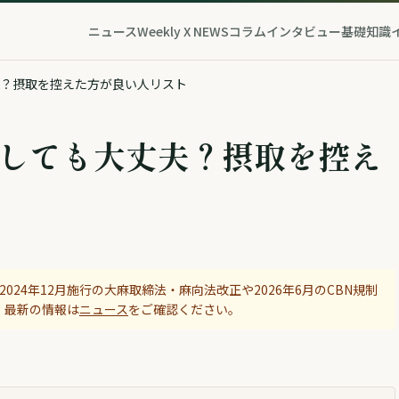
ニュース
Weekly X NEWS
コラム
インタビュー
基礎知識
夫？摂取を控えた方が良い人リスト
取しても大丈夫？摂取を控え
024年12月施行の大麻取締法・麻向法改正や2026年6月のCBN規制
。最新の情報は
ニュース
をご確認ください。