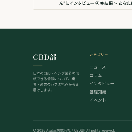
ん”にインタビュー ④ 完結編 〜 あなたはあ
なたで大丈夫 〜
CBD部
カテゴリー
ニュース
日本のCBD・ヘンプ業界の信
コラム
頼できる情報について、業
インタビュー
界・産業のハブの視点からお
届けします。
基礎知識
イベント
©
2026
Asabis株式会社 / CBD部. All rights reserved.