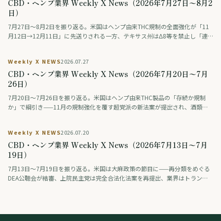
CBD・ヘンプ業界 Weekly X News（2026年7月27日〜8月2
日）
7月27日〜8月2日を振り返る。米国はヘンプ由来THC規制の全面強化が「11
月12日→12月11日」に先送りされる一方、テキサス州はΔ8等を禁止し「連
邦は緩め、州は締める」動きが交錯。連邦調査では毎日大麻を使う人が飲酒
を初めて上回った。ドイツは医療用大麻の花を公的保険の対象外に、タイは
Weekly X NEWS
2026.07.27
大麻・ヘンプ入り食品の広告を規制。日本では薬物をめぐる議論番組の後編
CBD・ヘンプ業界 Weekly X News（2026年7月20日〜7月
が話題になった。
26日）
7月20日〜7月26日を振り返る。米国はヘンプ由来THC製品の「存続か規制
か」で綱引き——11月の規制強化を覆す超党派の新法案が提出され、酒類業
界の大手ロビーも合法維持を支持。医療分野では、THCとCBDを配合した治
験薬が認知症の興奮を約9割で改善したとの治験結果が学会で発表された（研
Weekly X NEWS
2026.07.20
究段階）。アジアではタイが、医療・健康目的に限り娯楽利用は認めない新
CBD・ヘンプ業界 Weekly X News（2026年7月13日〜7月
しい大麻規制法案を保健大臣に提出。日本では「大麻解禁は救いか破滅か」
を賛否の論者が議論する番組が話題となった。
19日）
7月13日〜7月19日を振り返る。米国は大麻政策の節目に——再分類をめぐる
DEA公聴会が結審、上院民主党は完全合法化法案を再提出、業界はトランプ
系政治団体に巨額を寄付、製薬・薬物検査業界は差し止めを提訴、連邦判事
はオハイオ州のヘンプ規制執行を差し止め。欧州では、スペインが標準化さ
れた大麻製剤（THC主体とCBD主体）を企業として初めて登録し、欧州有数
の医療大麻市場が動き出した。