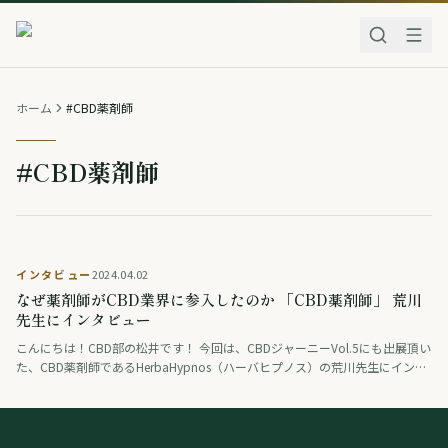
ホーム
#CBD薬剤師
#CBD薬剤師
インタビュー
2024.04.02
なぜ薬剤師がCBD業界に参入したのか 「CBD薬剤師」 荒川
先生にインタビュー
こんにちは！CBD部の松井です！ 今回は、CBDジャーニーVol.5にも出展頂い
た、CBD薬剤師であるHerbaHypnos（ハーバヒプノス）の荒川先生にインタ
ビューをさせて頂きました！ 大学時代の起業の経験から、どのよ …