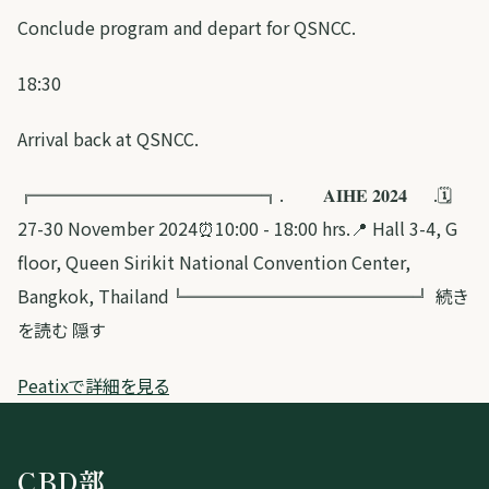
Conclude program and depart for QSNCC.
18:30
Arrival back at QSNCC.
╔═════════════╗. 𝐀𝐈𝐇𝐄 𝟐𝟎𝟐𝟒 .🗓️
27-30 November 2024⏰10:00 - 18:00 hrs.📍 Hall 3-4, G
floor, Queen Sirikit National Convention Center,
Bangkok, Thailand╚═════════════╝ 続き
を読む 隠す
Peatixで詳細を見る
CBD部