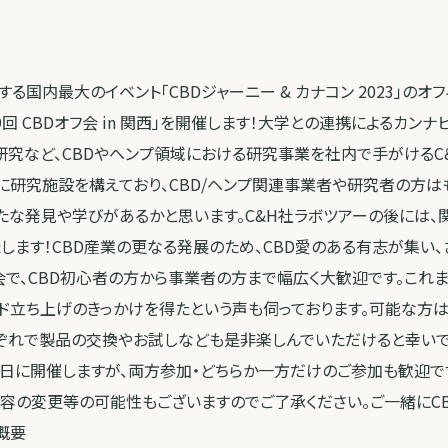
する国内最大のイベント「CBDジャーニー & カナコン 2023」のオ
第9回 CBDオフ会 in 関西」を開催します！大学との連携によるカ
研究など、CBDやヘンプ領域における研究事業を社内で手がけるC
研究施設を構えており、CBD/ヘンプ関連事業者や研究者の方はも
たな発見や学びがあるかと思います。C&H社ラボツアーの後には
たします！CBD産業の更なる発展のため、CBD愛のある有志が集い
会で、CBD初心者の方から事業者の方まで幅広く大歓迎です。これま
ンド立ち上げのきっかけを得たという声も伺っております。可能な方
ぞれで製品の交換やお試しなども是非楽しんでいただけると幸いです
」は、同日に開催しますが、両方参加・どちらか一方だけのご参加も歓迎
容の変更等の可能性もございますのでご了承ください。ご一緒にC
概要